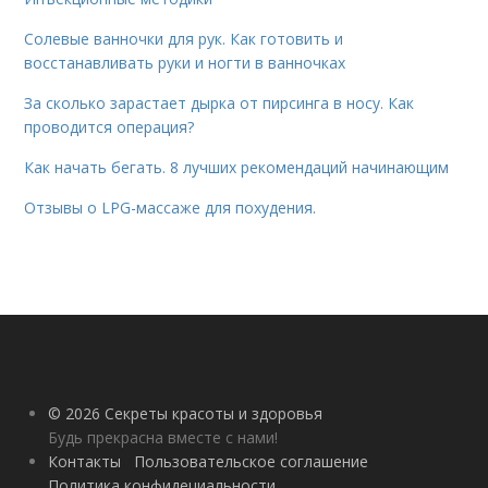
Солевые ванночки для рук. Как готовить и
восстанавливать руки и ногти в ванночках
За сколько зарастает дырка от пирсинга в носу. Как
проводится операция?
Как начать бегать. 8 лучших рекомендаций начинающим
Отзывы о LPG-массаже для похудения.
© 2026 Секреты красоты и здоровья
Будь прекрасна вместе с нами!
Контакты
Пользовательское соглашение
Политика конфидециальности