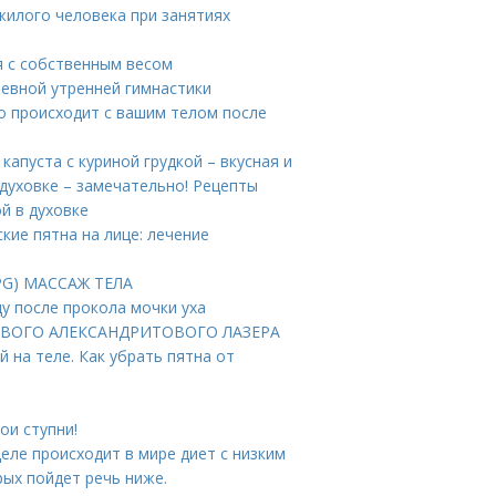
жилого человека при занятиях
я с собственным весом
невной утренней гимнастики
о происходит с вашим телом после
капуста с куриной грудкой – вкусная и
 духовке – замечательно! Рецепты
й в духовке
кие пятна на лице: лечение
PG) МАССАЖ ТЕЛА
ду после прокола мочки уха
 НОВОГО АЛЕКСАНДРИТОВОГО ЛАЗЕРА
 на теле. Как убрать пятна от
ои ступни!
деле происходит в мире диет с низким
рых пойдет речь ниже.