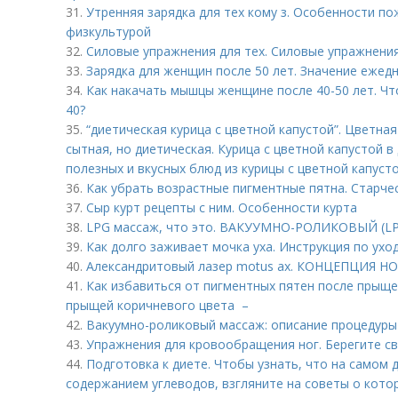
31.
Утренняя зарядка для тех кому з. Особенности по
физкультурой
32.
Силовые упражнения для тех. Силовые упражнени
33.
Зарядка для женщин после 50 лет. Значение ежед
34.
Как накачать мышцы женщине после 40-50 лет. Чт
40?
35.
“диетическая курица с цветной капустой”. Цветная 
сытная, но диетическая. Курица с цветной капустой в
полезных и вкусных блюд из курицы с цветной капусто
36.
Как убрать возрастные пигментные пятна. Старчес
37.
Сыр курт рецепты с ним. Особенности курта
38.
LPG массаж, что это. ВАКУУМНО-РОЛИКОВЫЙ (L
39.
Как долго заживает мочка уха. Инструкция по ухо
40.
Александритовый лазер motus ax. КОНЦЕПЦИЯ
41.
Как избавиться от пигментных пятен после прыщей
прыщей коричневого цвета –
42.
Вакуумно-роликовый массаж: описание процедуры
43.
Упражнения для кровообращения ног. Берегите св
44.
Подготовка к диете. Чтобы узнать, что на самом 
содержанием углеводов, взгляните на советы о кото