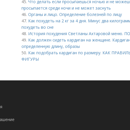
45.
Что делать если просыпаешься ночью и не можешь
просыпается среди ночи и не может заснуть
46.
Органы и лицо. Определение болезней по лицу
47.
Как похудеть на 2 кг за 4 дня. Минус два килограм
похудеть во сне
48.
История похудения Светланы Ахтаровой меню.
49.
Как должен сидеть кардиган на женщине. Кардига
определенную длину, образы
50.
Как подобрать кардиган по размеру. КАК ПРА
ФИГУРЫ
я
лашение