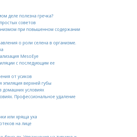
амом деле полезна гречка?
 простых советов
рганизмом при повышенном содержании
авления о роли селена в организме.
ва
тализация MesoEye
пиляции с последующим ее
ения от усиков
я эпиляция верхней губы
в домашних условиях
ловиях. Профессиональное удаление
чки или хряща уха
отеков на лице
ке-брусьях. Упражнения на турнике и