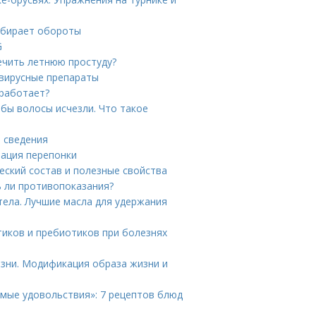
набирает обороты
G
лечить летнюю простуду?
овирусные препараты
 работает?
обы волосы исчезли. Что такое
е сведения
рация перепонки
еский состав и полезные свойства
ь ли противопоказания?
тела. Лучшие масла для удержания
тиков и пребиотиков при болезнях
зни. Модификация образа жизни и
имые удовольствия»: 7 рецептов блюд