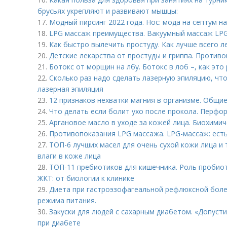
брусьях укрепляют и развивают мышцы:
17.
Модный пирсинг 2022 года. Нос: мода на септум 
18.
LPG массаж преимущества. Вакуумный массаж LP
19.
Как быстро вылечить простуду. Как лучше всего 
20.
Детские лекарства от простуды и гриппа. Против
21.
Ботокс от морщин на лбу. Ботокс в лоб –, как это
22.
Сколько раз надо сделать лазерную эпиляцию, чт
лазерная эпиляция
23.
12 признаков нехватки магния в организме. Общи
24.
Что делать если болит ухо после прокола. Перфо
25.
Аргановое масло в уходе за кожей лица. Биохимич
26.
Противопоказания LPG массажа. LPG-массаж: ест
27.
ТОП-6 лучших масел для очень сухой кожи лица и 
влаги в коже лица
28.
ТОП-11 пребиотиков для кишечника. Роль пробио
ЖКТ: от биологии к клинике
29.
Диета при гастроэзофагеальной рефлюксной боле
режима питания.
30.
Закуски для людей с сахарным диабетом. «Допуст
при диабете