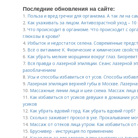
Последние обновления на сайте:
1.
Польза и вред гречки для организма. А так ли на с
2.
Как ухаживать за лицом. Антивозрастной уход – 10
3.
Что происходит в организме. Что происходит с о
глюкозы в крови?
4.
Избыток и недостаток селена. Современные предст
5.
Всё о витамине К. Физические и химические свойст
6.
Как убрать мелкие морщинки вокруг глаз. Биореви
7.
Вся правда о лазерной эпиляции. Сеанс лазерной э
разоблачением
8.
Усы и способы избавиться от усов. Способы избавл
9.
Лазерная эпиляция верхней губы в Москве. Лазерна
10.
Массажные линии лица и шеи схема. Массаж лица 
11.
Как избавиться от усиков девушке в домашних ус
усиков
12.
Как убрать вдовий горд. Как убрать вдовий горб?
13.
Сколько заживает прокол в ухе. Прокалывание мо
14.
Массаж от отеков лица утром. Как избавиться от 
15.
Бруснивер - инструкция по применению
16.
Какая польза для здоровья при занятиях на турни