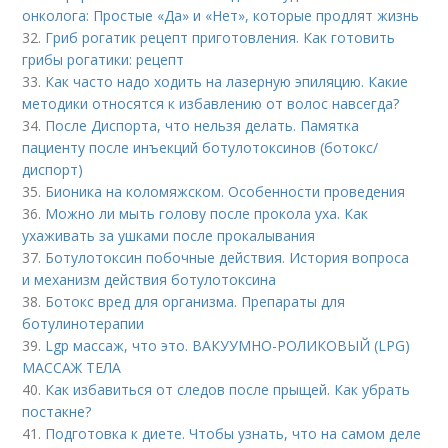
онколога: Простые «Да» и «Нет», которые продлят жизнь
32.
Гриб рогатик рецепт приготовления. Как готовить
грибы рогатики: рецепт
33.
Как часто надо ходить на лазерную эпиляцию. Какие
методики относятся к избавлению от волос навсегда?
34.
После Диспорта, что нельзя делать. Памятка
пациенту после инъекций ботулотоксинов (ботокс/
диспорт)
35.
Бионика на коломяжском. Особенности проведения
36.
Можно ли мыть голову после прокола уха. Как
ухаживать за ушками после прокалывания
37.
Ботулотоксин побочные действия. История вопроса
и механизм действия ботулотоксина
38.
Ботокс вред для организма. Препараты для
ботулинотерапии
39.
Lgp массаж, что это. ВАКУУМНО-РОЛИКОВЫЙ (LPG)
МАССАЖ ТЕЛА
40.
Как избавиться от следов после прыщей. Как убрать
постакне?
41.
Подготовка к диете. Чтобы узнать, что на самом деле