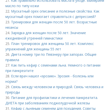
21.
Как правильно использовать масла в уходе. Выбираем
масло по типу кожи
22.
Мускатный орех описание и полезные свойства. Как
мускатный орех помогает справляться с депрессией?
23.
Тренировки для женщин после 50 лет. Возрастные
нюансы
24.
Зарядка для женщин после 50 лет. Значение
ежедневной утренней гимнастики
25.
План тренировок для женщины 50 лет. Комплекс
упражнений для женщины 55 лет
26.
Диета номер три по Певзнеру при запорах. Общие
правила
27.
Как пить кефир с семенами льна. Немного о питании
при панкреатите
28.
Если врач нашел «эрозию». Эрозия - болезнь или
норма?
29.
Связь между человеком и природой. Связь человека и
природы
30.
Питание для профилактики и лечения панкреатита.
ДИЕТА при заболеваниях поджелудочной железы
31.
Кефир с льняным семенем для похудения. Советы