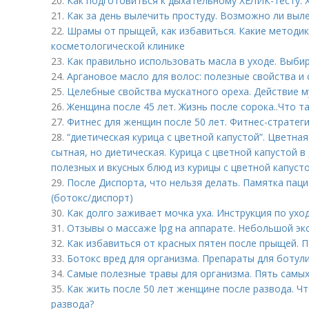
20.
Как подготовиться к дыхательному ХЕЛИК-тесту. 
21.
Как за день вылечить простуду. Возможно ли выле
22.
Шрамы от прыщей, как избавиться. Какие методи
косметологической клинике
23.
Как правильно использовать масла в уходе. Выби
24.
Аргановое масло для волос: полезные свойства и
25.
Целебные свойства мускатного ореха. Действие м
26.
Женщина после 45 лет. Жизнь после сорока..Что т
27.
Фитнес для женщин после 50 лет. Фитнес-стратег
28.
“диетическая курица с цветной капустой”. Цветная 
сытная, но диетическая. Курица с цветной капустой в
полезных и вкусных блюд из курицы с цветной капусто
29.
После Диспорта, что нельзя делать. Памятка пац
(ботокс/диспорт)
30.
Как долго заживает мочка уха. Инструкция по ухо
31.
Отзывы о массаже lpg на аппарате. Небольшой эк
32.
Как избавиться от красных пятен после прыщей.
33.
Ботокс вред для организма. Препараты для ботул
34.
Самые полезные травы для организма. Пять самых
35.
Как жить после 50 лет женщине после развода. Ч
развода?