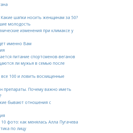
гана
 Какие шапки носить женщинам за 50?
вшие молодость
ихические изменения при климаксе у
йдёт именно Вам
ния
чается питание спортсменов-веганов
аются ли мужья в семью после
а все 100 и ловить восхищенные
н препараты. Почему важно иметь
?
кие бывают отношения с
ция
 10 фото: как менялась Алла Пугачева
тика по лицу