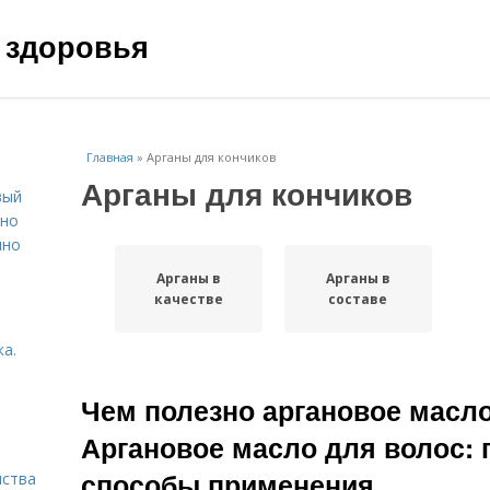
 здоровья
Главная
»
Арганы для кончиков
Арганы для кончиков
вый
ьно
пно
Арганы в
Арганы в
качестве
составе
а.
Чем полезно аргановое масло
Аргановое масло для волос: 
способы применения
нства