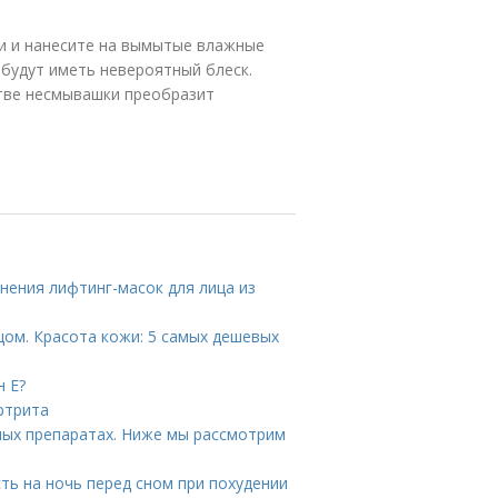
ми и нанесите на вымытые влажные
 будут иметь невероятный блеск.
стве несмывашки преобразит
нения лифтинг-масок для лица из
цом. Красота кожи: 5 самых дешевых
н Е?
ртрита
ых препаратах. Ниже мы рассмотрим
ть на ночь перед сном при похудении