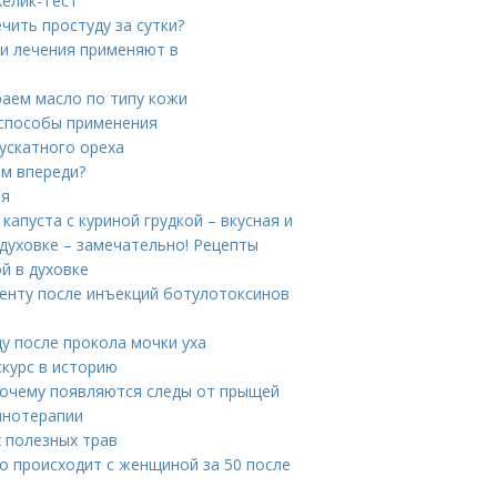
Хелик-Тест
чить простуду за сутки?
ки лечения применяют в
раем масло по типу кожи
 способы применения
ускатного ореха
ам впереди?
ия
капуста с куриной грудкой – вкусная и
 духовке – замечательно! Рецепты
й в духовке
иенту после инъекций ботулотоксинов
ду после прокола мочки уха
скурс в историю
 Почему появляются следы от прыщей
инотерапии
 полезных трав
то происходит с женщиной за 50 после