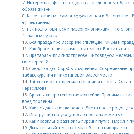
7.
Интересные факты о здоровье и здоровом образе 
образе жизни
8.
Какая эпиляция самая эффективная и безопасная. В
эффективный
9.
Как подготовиться к лазерной эпиляции. Что стоит
4 главных пункта
10.
Вся правда про лазерную эпиляцию. Мифы и правд
11.
Как бросить пить самостоятельно. Бросить пить 
12.
Препараты при гипотиреозе щитовидной железы. 
гипотиреоз?
13.
Средства для борьбы с курением. Современные п
табакокурения и никотиновой зависимости
14.
Таблетки от ожирения название и отзывы. Ольга Г
Герасимова
15.
Вредны ли протеиновые коктейли. Принимать ли п
вред протеина
16.
Как похудеть после родов. Диета после родов дл
17.
Инструкция по уходу после прокола мочки уха
18.
Как правильно заживить пирсинг пупка. Пирсинг п
19.
Дыхательный тест на хеликобактер пилори. Что т