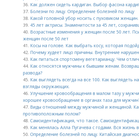
36.
Как должен сидеть кардиган. Выбор фасона карди
37.
Болезни по лицу. Определение болезней по лицу
38.
Какой головной убор носить с пуховиком женщин.
39.
45 лет актрисы. Знаменитости за 45 лет, сохрани
40.
Возрастные изменения у женщин после 50 лет. Пс
женщин после 50 лет
41.
Косы на голове. Как выбрать косу, которая подо
42.
Почему худеет лицо причины. Внутренние наруше
43.
Как питаться спортсмену вегетарианцу. Чем отли
44.
Как относятся мужчины к бывшим женам. Возвращ
развода?
45.
Как выглядеть всегда на все 100. Как выглядеть н
взгляды окружающих.
46.
Улучшение кровообращения в малом тазу у мужчи
хорошее кровообращение в органах таза для мужчин
47.
Виды отношений между мужчиной и женщиной. Ка
противоположным полом?
48.
Самоидентификация, что такое. Самоидентифика
49.
Как менялась Алла Пугачева с годами. Вся жизнь в
50.
Определение болезней по лицу. Китайская диагнос