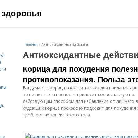
 здоровья
Главная
»
Антиоксидантные действия
Антиоксидантные действ
ой
я
Корица для похудения полезн
сти
противопоказания. Польза эт
апы
Вы думаете, корица годится только для придания ар
вот и нет – эта пряность приносит колоссальную по
действующим способом для избавления от лишнего ве
а.
худеющих корица прекрасно подходит для похудения 
проблемных зон женского тела.
ица