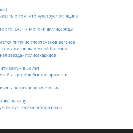
nna)
сказать о том, что чувствует женщина
о это. Е471 – Моно- и диглицериды
чается питание спортсменов-веганов
мптомы желчнокаменной болезни
нная звезда» полисахаридов
ыйти замуж в 50 лет
иях быстро. Как быстро привести
ричины возникновения связи с
тика по лицу
рую пищу? Польза острой пищи