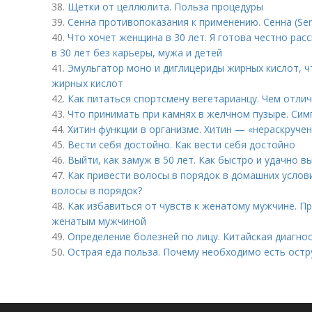
38.
Щетки от целлюлита. Польза процедуры
39.
Сенна противопоказания к применению. Сенна (Se
40.
Что хочет женщина в 30 лет. Я готова честно рас
в 30 лет без карьеры, мужа и детей
41.
Эмульгатор моно и диглицериды жирных кислот, чт
жирных кислот
42.
Как питаться спортсмену вегетарианцу. Чем отли
43.
Что принимать при камнях в желчном пузыре. Си
44.
Хитин функции в организме. Хитин — «нераскруче
45.
Вести себя достойно. Как вести себя достойно
46.
Выйти, как замуж в 50 лет. Как быстро и удачно в
47.
Как привести волосы в порядок в домашних услов
волосы в порядок?
48.
Как избавиться от чувств к женатому мужчине. П
женатым мужчиной
49.
Определение болезней по лицу. Китайская диагнос
50.
Острая еда польза. Почему необходимо есть ост