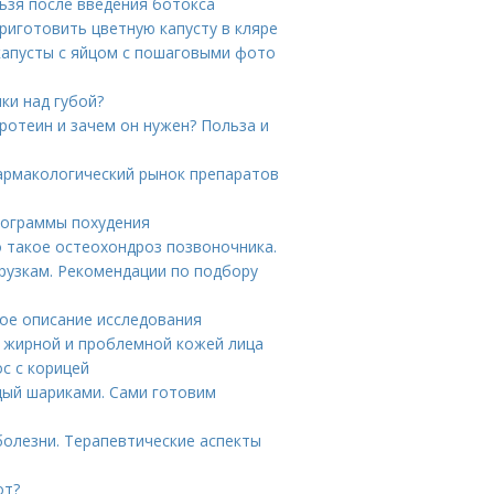
льзя после введения ботокса
приготовить цветную капусту в кляре
капусты с яйцом с пошаговыми фото
ики над губой?
ротеин и зачем он нужен? Польза и
армакологический рынок препаратов
Программы похудения
о такое остеохондроз позвоночника.
рузкам. Рекомендации по подбору
бное описание исследования
а жирной и проблемной кожей лица
с с корицей
дый шариками. Сами готовим
олезни. Терапевтические аспекты
от?