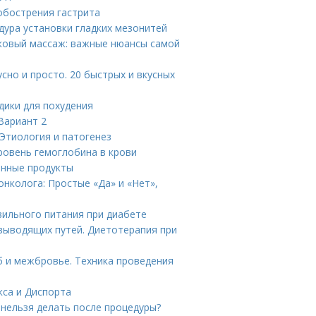
 обострения гастрита
дура установки гладких мезонитей
ковый массаж: важные нюансы самой
сно и просто. 20 быстрых и вкусных
дики для похудения
Вариант 2
Этиология и патогенез
ровень гемоглобина в крови
енные продукты
нколога: Простые «Да» и «Нет»,
вильного питания при диабете
выводящих путей. Диетотерапия при
б и межбровье. Техника проведения
кса и Диспорта
 нельзя делать после процедуры?