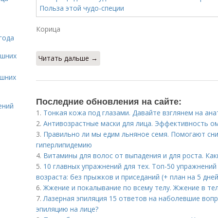
Корица
года
ашних
Читать дальше →
ашних
Последние обновления на сайте:
ений
1.
Тонкая кожа под глазами. Давайте взглянем на ана
2.
Антивозрастные маски для лица. Эффективность 
3.
Правильно ли мы едим льняное семя. Помогают сни
гиперлипидемию
4.
Витамины для волос от выпадения и для роста. Ка
5.
10 главных упражнений для тех. Топ-50 упражнени
возраста: без прыжков и приседаний (+ план на 5 дней
6.
Жжение и покалывание по всему телу. Жжение в тел
7.
Лазерная эпиляция 15 ответов на наболевшие воп
эпиляцию на лице?