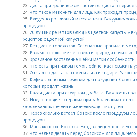
23.
Диета при хроническом гастрите. Диета в период
24.
Что такое мезонити для лица. Как проходит проце
25.
Вакуумно роликовый массаж тела. Вакуумно-роли
процедуры
26.
20 лучших рецептов блюд из цветной капусты » вку
рецептов с цветной капустой
27.
Без диет и голодовок. Безопасные правила и мето
28.
Взаимоотношение человека и природы сочинеие. 
29.
Эрозивное воспаление шейки матки особенности. 
30.
Что есть при низком гемоглобине. Как повысить у
31.
Отзывы о диета на семени льна и кефире. Разреш
32.
Кефир с льняным семенем для похудения. Советы о
которые продлят жизнь
33.
Какая диета при сахарном диабете. Важность пра
34.
Искусство диетотерапии при заболеваниях желче
заболеваниях печени и желчевыводящих путей
35.
Через сколько встает ботокс после процедуры ло
процедуры
36.
Массаж после Ботокса. Уход за лицом после Бото
37.
Что нельзя делать перед ботоксом для лица. Чего