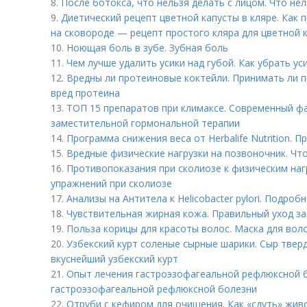
8.
После ботокса, что нельзя делать с лицом. Что не
9.
Диетический рецепт цветной капусты в кляре. Как 
на сковороде — рецепт простого кляра для цветной 
10.
Ноющая боль в зубе. Зубная боль
11.
Чем лучше удалить усики над губой. Как убрать ус
12.
Вредны ли протеиновые коктейли. Принимать ли п
вред протеина
13.
ТОП 15 препаратов при климаксе. Современный ф
заместительной гормональной терапии
14.
Программа снижения веса от Herbalife Nutrition. 
15.
Вредные физические нагрузки на позвоночник. Чт
16.
Противопоказания при сколиозе к физическим наг
упражнений при сколиозе
17.
Анализы на Антитела к Helicobacter pylori. Подро
18.
Чувствительная жирная кожа. Правильный уход з
19.
Польза корицы для красоты волос. Маска для воло
20.
Узбекский курт соленые сырные шарики. Сыр твер
вкуснейший узбекский курт
21.
Опыт лечения гастроэзофагеальной рефлюксной б
гастроэзофагеальной рефлюксной болезни
22.
Отруби с кефиром для очищения. Как «сдуть» жив