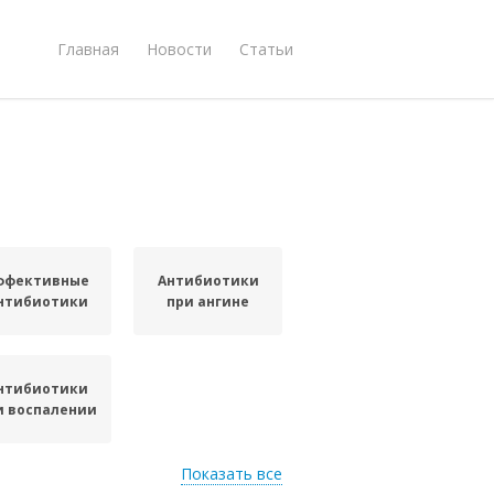
Главная
Новости
Статьи
ффективные
Антибиотики
нтибиотики
при ангине
нтибиотики
и воспалении
Показать все