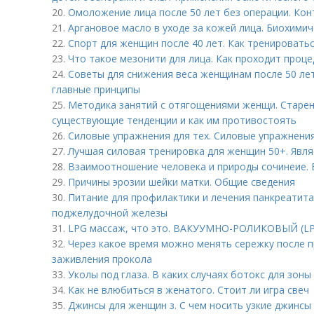
20.
Омоложение лица после 50 лет без операции. Кон
21.
Аргановое масло в уходе за кожей лица. Биохимич
22.
Спорт для женщин после 40 лет. Как тренировать
23.
Что такое мезонити для лица. Как проходит проце
24.
Советы для снижения веса женщинам после 50 лет
главные принципы
25.
Методика занятий с отягощениями женщи. Старен
существующие тенденции и как им противостоять
26.
Силовые упражнения для тех. Силовые упражнени
27.
Лучшая силовая тренировка для женщин 50+. Явля
28.
Взаимоотношение человека и природы сочинеие. 
29.
Причины эрозии шейки матки. Общие сведения
30.
Питание для профилактики и лечения панкреатита
поджелудочной железы
31.
LPG массаж, что это. ВАКУУМНО-РОЛИКОВЫЙ (L
32.
Через какое время можно менять сережку после п
заживления прокола
33.
Уколы под глаза. В каких случаях ботокс для зоны
34.
Как не влюбиться в женатого. Стоит ли игра свеч
35.
Джинсы для женщин з. С чем носить узкие джинсы