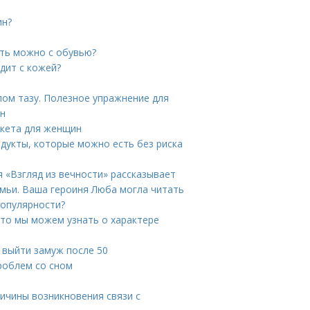
ин?
ать можно с обувью?
одит с кожей?
ом тазу. Полезное упражнение для
ин
икета для женщин
дукты, которые можно есть без риска
я «Взгляд из вечности» рассказывает
емьи. Ваша героиня Люба могла читать
популярности?
Что мы можем узнать о характере
к выйти замуж после 50
роблем со сном
ричины возникновения связи с