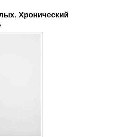
слых. Хронический
е