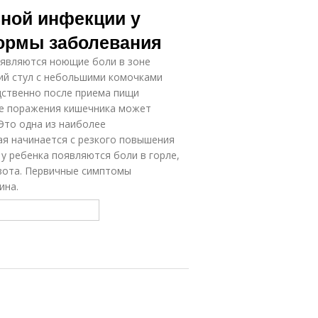
сной инфекции у
формы заболевания
оявляются ноющие боли в зоне
ий стул с небольшими комочками
едственно после приема пищи
не поражения кишечника может
Это одна из наиболее
ая начинается с резкого повышения
 у ребенка появляются боли в горле,
рвота. Первичные симптомы
ина.