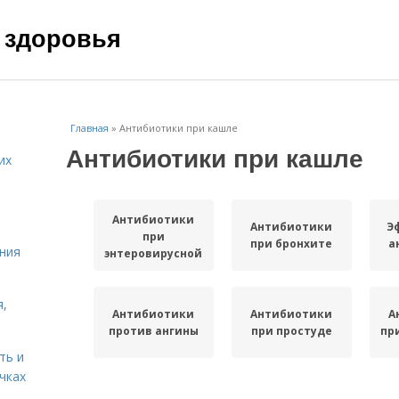
 здоровья
Главная
»
Антибиотики при кашле
Антибиотики при кашле
их
Антибиотики
Антибиотики
Э
при
при бронхите
а
ния
энтеровирусной
инфекции
я,
Антибиотики
Антибиотики
А
против ангины
при простуде
пр
ть и
чках