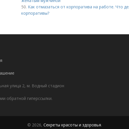
женатым мужчиной
50.
Как отмазаться от корпоратива на работе. Что де
корпоративы?
я
лашение
ьная улица 2, м. Водный стадион
ии обратной гиперссылки.
© 2026,
Секреты красоты и здоровья
.