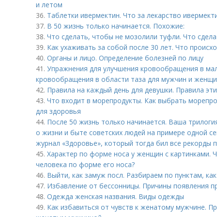
и летом
36.
Таблетки ивермектин. Что за лекарство ивермект
37.
В 50 жизнь только начинается. Похожие:
38.
Что сделать, чтобы не мозолили туфли. Что сдел
39.
Как ухаживать за собой после 30 лет. Что происх
40.
Органы и лицо. Определение болезней по лицу
41.
Упражнения для улучшения кровообращения в мал
кровообращения в области таза для мужчин и женщ
42.
Правила на каждый день для девушки. Правила эт
43.
Что входит в морепродукты. Как выбрать морепро
для здоровья
44.
После 50 жизнь только начинается. Ваша трилоги
о жизни и быте советских людей на примере одной с
журнал «Здоровье», который тогда бил все рекорды 
45.
Характер по форме носа у женщин с картинками. 
человека по форме его носа?
46.
Выйти, как замуж посл. Разбираем по пунктам, ка
47.
Избавление от бессонницы. Причины появления п
48.
Одежда женская названия. Виды одежды
49.
Как избавиться от чувств к женатому мужчине. П