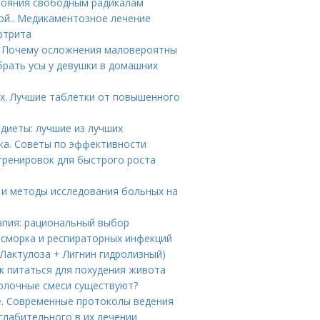
стояния свободным радикалам
ой.. Медикаментозное лечение
ртрита
. Почему осложнения маловероятны
брать усы у девушки в домашних
х. Лучшие таблетки от повышенного
диеты: лучшие из лучших
ка. Советы по эффективности
тренировок для быстрого роста
ия и методы исследования больных на
апия: рациональный выбор
асморка и респираторных инфекций
(Лактулоза + Лигнин гидролизный)
к питаться для похудения живота
молочные смеси существуют?
е. Современные протоколы ведения
слабительного в их лечении