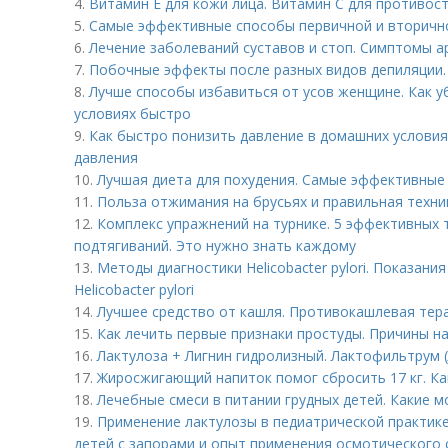
4.
Витамин Е для кожи лица. Витамин С для противо
5.
Самые эффективные способы первичной и вторичн
6.
Лечение заболеваний суставов и стоп. Симптомы а
7.
Побочные эффекты после разных видов депиляции
8.
Лучше способы избавиться от усов женщине. Как у
условиях быстро
9.
Как быстро понизить давление в домашних условия
давления
10.
Лучшая диета для похудения. Самые эффективные 
11.
Польза отжимания на брусьях и правильная техни
12.
Комплекс упражнений на турнике. 5 эффективных 
подтягиваний. Это нужно знать каждому
13.
Методы диагностики Helicobacter pylori. Показан
Helicobacter pylori
14.
Лучшее средство от кашля. Противокашлевая тер
15.
Как лечить первые признаки простуды. Причины н
16.
Лактулоза + Лигнин гидролизный. Лактофильтрум 
17.
Жиросжигающий напиток помог сбросить 17 кг. Ка
18.
Лечебные смеси в питании грудных детей. Какие 
19.
Применение лактулозы в педиатрической практик
детей с запорами и опыт применения осмотического 