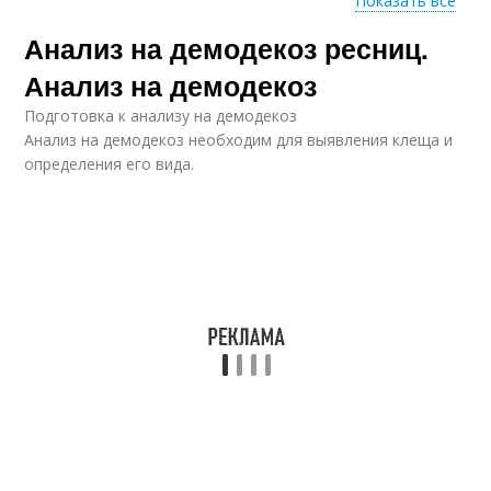
Показать все
Анализ на демодекоз ресниц.
Анализ на подкожного
Анализы в том
клеща
Анализ на демодекоз
Подготовка к анализу на демодекоз
Анализ на демодекоз необходим для выявления клеща и
определения его вида.