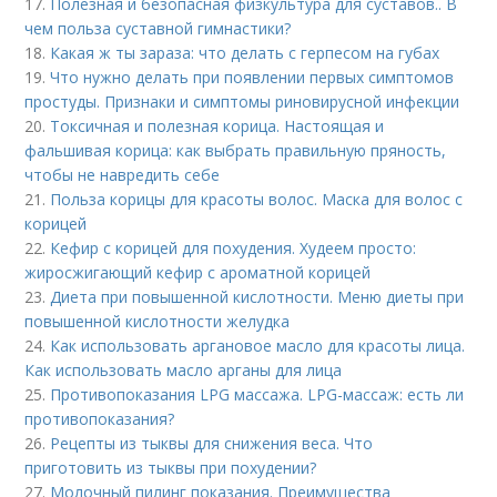
17.
Полезная и безопасная физкультура для суставов.. В
чем польза суставной гимнастики?
18.
Какая ж ты зараза: что делать с герпесом на губах
19.
Что нужно делать при появлении первых симптомов
простуды. Признаки и симптомы риновирусной инфекции
20.
Токсичная и полезная корица. Настоящая и
фальшивая корица: как выбрать правильную пряность,
чтобы не навредить себе
21.
Польза корицы для красоты волос. Маска для волос с
корицей
22.
Кефир с корицей для похудения. Худеем просто:
жиросжигающий кефир с ароматной корицей
23.
Диета при повышенной кислотности. Меню диеты при
повышенной кислотности желудка
24.
Как использовать аргановое масло для красоты лица.
Как использовать масло арганы для лица
25.
Противопоказания LPG массажа. LPG-массаж: есть ли
противопоказания?
26.
Рецепты из тыквы для снижения веса. Что
приготовить из тыквы при похудении?
27.
Молочный пилинг показания. Преимущества