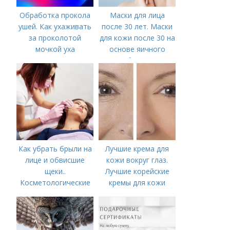
Обработка прокола
Маски для лица
ушей. Как ухаживать
после 30 лет. Маски
за проколотой
для кожи после 30 на
мочкой уха
основе яичного
белка
Как убрать брыли на
Лучшие крема для
лице и обвисшие
кожи вокруг глаз.
щеки..
Лучшие корейские
Косметологические
кремы для кожи
процедуры
вокруг глаз в 2022
году