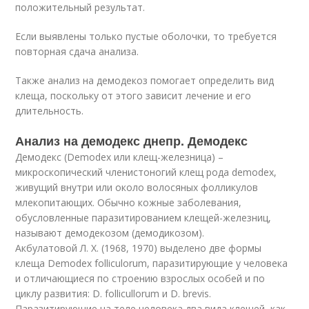
положительный результат.
Если выявлены только пустые оболочки, то требуется
повторная сдача анализа.
Также анализ на демодекоз помогает определить вид
клеща, поскольку от этого зависит лечение и его
длительность.
Анализ на демодекс днепр. Демодекс
Демодекс (Demodex или клещ-железница) –
микроскопический членистоногий клещ рода demodex,
живущий внутри или около волосяных фолликулов
млекопитающих. Обычно кожные заболевания,
обусловленные паразитированием клещей-железниц,
называют демодекозом (демодикозом).
Акбулатовой Л. Х. (1968, 1970) выделено две формы
клеща Demodex folliculorum, паразитирующие у человека
и отличающиеся по строению взрослых особей и по
циклу развития: D. follicullorum и D. brevis.
Паразитирующие на теле человека два вида клещей, как