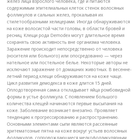
желез лица взрослого человека, где и питаются
содержимым эпителиальных клеток стенок волосяных
фолликулов и сальных желез, прокалывая их
стилетообразными хелицерами. Иногда обнаруживаются
на коже волосистой части головы, в области бровей и
ресниц. Клещи рода Demodex могут длительное время
сохранять свою активность вне организма человека.
Заражение происходит непосредственно от человека
(носителя или больного) или опосредованно — через
нательное или постельное белье. Некоторые авторы не
исключают заражение от домашних животных. В весенне-
летний период клещи обнаруживаются на коже чаще.
Цикл развития демодекса в коже длится 15 дней.
Оплодотворенная самка откладывает яйца ромбовидной
формы в устье фолликула. С появлением большого
количества клещей начинаются первые высыпания на
коже. Заболевание возникает внезапно. Проявляет
тенденцию к прогрессированию и распространению.
Основными элементами сыпи являются рассеянные
эритематозные пятна на коже вокруг устьев волосяных
фолликулов, сопровождающиеся мелкофолликулярным