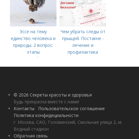
Эссе на тему
Чем убрать следы от
единство человека и
прыщей. Постакне -
природы. 2 вопрос:
лечение и
этапы
профилактика
взаимодействия
природного и
социального бытия
человека.
© 2026 Секреты красоты и здоровья
Будь прекрасна вместе с нами!
Контакты
Пользовательское соглашение
Политика конфидециальности
г. Москва, САО, Головинский, Смольная улица 2, м.
Водный стадион
Обратная связь