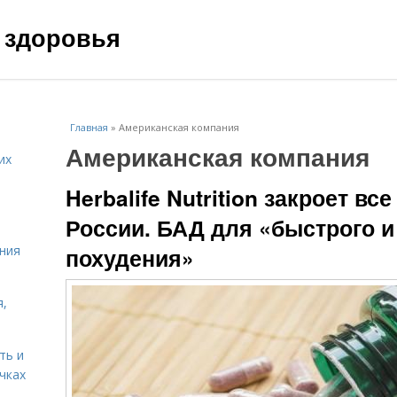
 здоровья
Главная
»
Американская компания
Американская компания
их
Herbalife Nutrition закроет в
России. БАД для «быстрого и
ния
похудения»
я,
ть и
чках