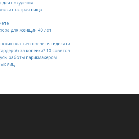
д для похудения
наносит острая пища
иете
кюра для женщин 40 лет
нских платьев после пятидесяти
гардероб за копейки? 10 советов
нусы работы парикмахером
рых яиц