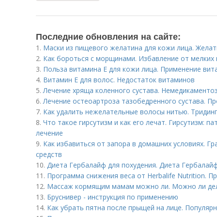
Последние обновления на сайте:
1.
Маски из пищевого желатина для кожи лица. Желат
2.
Как бороться с морщинами. Избавление от мелких 
3.
Польза витамина Е для кожи лица. Применение вита
4.
Витамин Е для волос. Недостаток витаминов
5.
Лечение хряща коленного сустава. Немедикаменто
6.
Лечение остеоартроза тазобедренного сустава. П
7.
Как удалить нежелательные волосы нитью. Тридин
8.
Что такое гирсутизм и как его лечат. Гирсутизм: па
лечение
9.
Как избавиться от запора в домашних условиях. Г
средств
10.
Диета Гербалайф для похудения. Диета Гербалайф
11.
Программа снижения веса от Herbalife Nutrition. 
12.
Массаж кормящим мамам можно ли. Можно ли де
13.
Бруснивер - инструкция по применению
14.
Как убрать пятна после прыщей на лице. Популяр