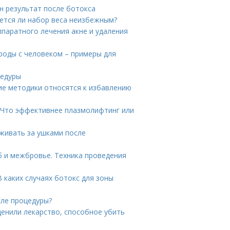
н результат после ботокса
ется ли набор веса неизбежным?
ппаратного лечения акне и удаления
ироды с человеком – примеры для
цедуры
кие методики относятся к избавлению
 Что эффективнее плазмолифтинг или
аживать за ушками после
б и межбровье. Техника проведения
В каких случаях ботокс для зоны
сле процедуры?
ценили лекарство, способное убить