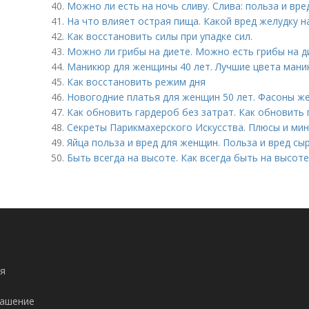
40.
Можно ли есть на ночь сливу. Слива: польза и вре
41.
На что влияет острая пища. Какой вред желудку 
42.
Как восстановить силы при упадке сил.
43.
Можно ли грибы на диете. Можно есть грибы на д
44.
Маникюр для женщины 40 лет. Лучшие цвета мани
45.
Как восстановить режим дня
46.
Новогодние платья для женщин 50 лет. Фасоны же
47.
Как обновить гардероб без затрат. Как обновить 
48.
Секреты Парикмахерского Искусства. Плюсы и ми
49.
Яйца польза и вред для женщин. Польза и вред сы
50.
Быть всегда на высоте. Как всегда быть на высоте
я
лашение