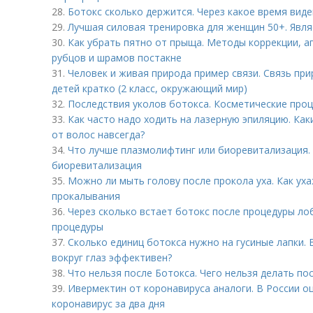
28.
Ботокс сколько держится. Через какое время виде
29.
Лучшая силовая тренировка для женщин 50+. Явля
30.
Как убрать пятно от прыща. Методы коррекции, а
рубцов и шрамов постакне
31.
Человек и живая природа пример связи. Связь пр
детей кратко (2 класс, окружающий мир)
32.
Последствия уколов ботокса. Косметические про
33.
Как часто надо ходить на лазерную эпиляцию. Ка
от волос навсегда?
34.
Что лучше плазмолифтинг или биоревитализация.
биоревитализация
35.
Можно ли мыть голову после прокола уха. Как ух
прокалывания
36.
Через сколько встает ботокс после процедуры ло
процедуры
37.
Сколько единиц ботокса нужно на гусиные лапки. 
вокруг глаз эффективен?
38.
Что нельзя после Ботокса. Чего нельзя делать по
39.
Ивермектин от коронавируса аналоги. В России о
коронавирус за два дня