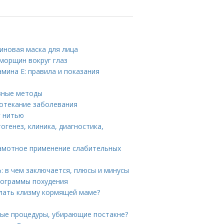
иновая маска для лица
морщин вокруг глаз
мина E: правила и показания
зные методы
ротекание заболевания
г нитью
тогенез, клиника, диагностика,
рамотное применение слабительных
: в чем заключается, плюсы и минусы
Программы похудения
лать клизму кормящей маме?
ные процедуры, убирающие постакне?