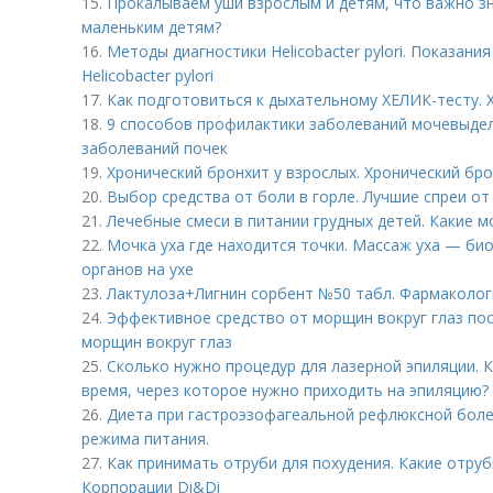
15.
Прокалываем уши взрослым и детям, что важно зн
маленьким детям?
16.
Методы диагностики Helicobacter pylori. Показан
Helicobacter pylori
17.
Как подготовиться к дыхательному ХЕЛИК-тесту. 
18.
9 способов профилактики заболеваний мочевыде
заболеваний почек
19.
Хронический бронхит у взрослых. Хронический бр
20.
Выбор средства от боли в горле. Лучшие спреи от
21.
Лечебные смеси в питании грудных детей. Какие 
22.
Мочка уха где находится точки. Массаж уха — би
органов на ухе
23.
Лактулоза+Лигнин сорбент №50 табл. Фармаколог
24.
Эффективное средство от морщин вокруг глаз пос
морщин вокруг глаз
25.
Сколько нужно процедур для лазерной эпиляции. 
время, через которое нужно приходить на эпиляцию?
26.
Диета при гастроэзофагеальной рефлюксной боле
режима питания.
27.
Как принимать отруби для похудения. Какие отруб
Корпорации Di&Di