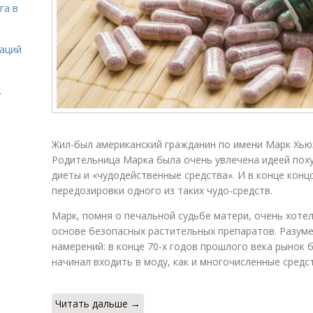
га в
даций
.
Жил-был американский гражданин по имени Марк Хьюз
Родительница Марка была очень увлечена идеей поху
диеты и «чудодейственные средства». И в конце конц
передозировки одного из таких чудо-средств.
Марк, помня о печальной судьбе матери, очень хотел
основе безопасных растительных препаратов. Разуме
намерений: в конце 70-х годов прошлого века рынок 
начинал входить в моду, как и многочисленные средс
Читать дальше →