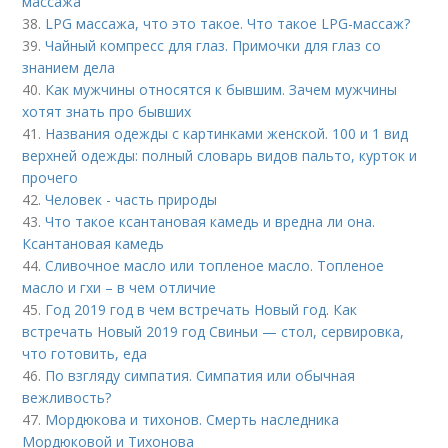
массажа
38.
LPG массажа, что это такое. Что такое LPG-массаж?
39.
Чайный компресс для глаз. Примочки для глаз со
знанием дела
40.
Как мужчины относятся к бывшим. Зачем мужчины
хотят знать про бывших
41.
Названия одежды с картинками женской. 100 и 1 вид
верхней одежды: полный словарь видов пальто, курток и
прочего
42.
Человек - часть природы
43.
Что такое ксантановая камедь и вредна ли она.
Ксантановая камедь
44.
Сливочное масло или топленое масло. Топленое
масло и гхи – в чем отличие
45.
Год 2019 год в чем встречать Новый год. Как
встречать Новый 2019 год Свиньи — стол, сервировка,
что готовить, еда
46.
По взгляду симпатия. Симпатия или обычная
вежливость?
47.
Мордюкова и тихонов. Смерть наследника
Мордюковой и Тихонова