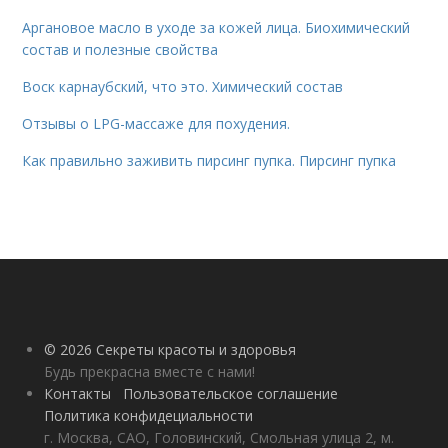
Аргановое масло в уходе за кожей лица. Биохимический
состав и полезные свойства
Воск карнаубский, что это. Химический состав
Отзывы о LPG-массаже для похудения.
Как правильно заживить пирсинг пупка. Пирсинг пупка
© 2026 Секреты красоты и здоровья
Будь прекрасна вместе с нами!
Контакты
Пользовательское соглашение
Политика конфидециальности
г. Москва, САО, Головинский, Смольная улица 2, м.