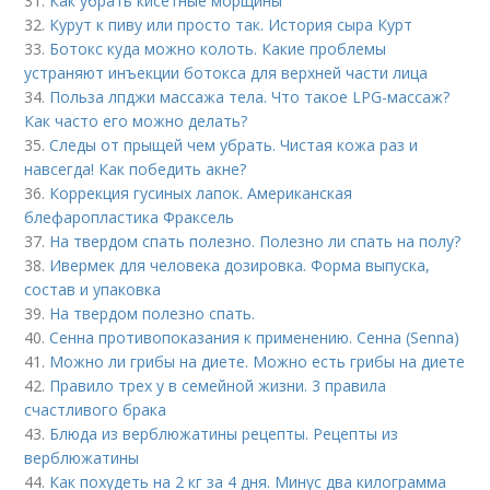
31.
Как убрать кисетные морщины
32.
Курут к пиву или просто так. История сыра Курт
33.
Ботокс куда можно колоть. Какие проблемы
устраняют инъекции ботокса для верхней части лица
34.
Польза лпджи массажа тела. Что такое LPG-массаж?
Как часто его можно делать?
35.
Следы от прыщей чем убрать. Чистая кожа раз и
навсегда! Как победить акне?
36.
Коррекция гусиных лапок. Американская
блефаропластика Фраксель
37.
На твердом спать полезно. Полезно ли спать на полу?
38.
Ивермек для человека дозировка. Форма выпуска,
состав и упаковка
39.
На твердом полезно спать.
40.
Сенна противопоказания к применению. Сенна (Senna)
41.
Можно ли грибы на диете. Можно есть грибы на диете
42.
Правило трех у в семейной жизни. 3 правила
счастливого брака
43.
Блюда из верблюжатины рецепты. Рецепты из
верблюжатины
44.
Как похудеть на 2 кг за 4 дня. Минус два килограмма