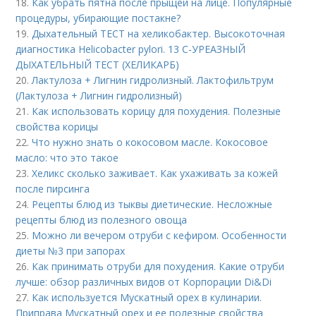
18.
Как убрать пятна после прыщей на лице. Популярные
процедуры, убирающие постакне?
19.
Дыхательный ТЕСТ на хеликобактер. Высокоточная
диагностика Helicobacter pylori. 13 C-УРЕАЗНЫЙ
ДЫХАТЕЛЬНЫЙ ТЕСТ (ХЕЛИКАРБ)
20.
Лактулоза + Лигнин гидролизный. Лактофильтрум
(Лактулоза + Лигнин гидролизный)
21.
Как использовать корицу для похудения. Полезные
свойства корицы
22.
Что нужно знать о кокосовом масле. Кокосовое
масло: что это такое
23.
Хеликс сколько заживает. Как ухаживать за кожей
после пирсинга
24.
Рецепты блюд из тыквы диетические. Несложные
рецепты блюд из полезного овоща
25.
Можно ли вечером отруби с кефиром. Особенности
диеты №3 при запорах
26.
Как принимать отруби для похудения. Какие отруби
лучше: обзор различных видов от Корпорации Di&Di
27.
Как используется Мускатный орех в кулинарии.
Приправа Мускатный орех и ее полезные свойства