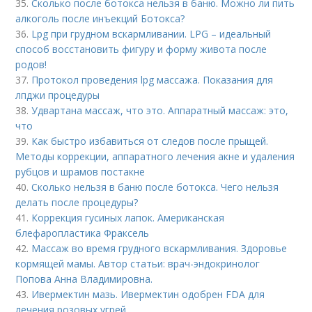
35.
Сколько после ботокса нельзя в баню. Можно ли пить
алкоголь после инъекций Ботокса?
36.
Lpg при грудном вскармливании. LPG – идеальный
способ восстановить фигуру и форму живота после
родов!
37.
Протокол проведения lpg массажа. Показания для
лпджи процедуры
38.
Удвартана массаж, что это. Аппаратный массаж: это,
что
39.
Как быстро избавиться от следов после прыщей.
Методы коррекции, аппаратного лечения акне и удаления
рубцов и шрамов постакне
40.
Сколько нельзя в баню после ботокса. Чего нельзя
делать после процедуры?
41.
Коррекция гусиных лапок. Американская
блефаропластика Фраксель
42.
Массаж во время грудного вскармливания. Здоровье
кормящей мамы. Автор статьи: врач-эндокринолог
Попова Анна Владимировна.
43.
Ивермектин мазь. Ивермектин одобрен FDA для
лечения розовых угрей