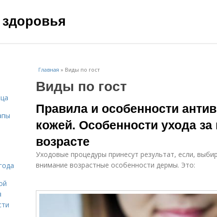
 здоровья
Главная
»
Виды по гост
Виды по гост
ица
Правила и особенности антив
апы
кожей. Особенности ухода за
возрасте
Уходовые процедуры принесут результат, если, выби
внимание возрастные особенности дермы. Это:
года
ой
я
сти