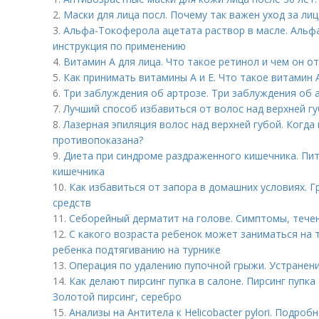
2.
Маски для лица посл. Почему так важен уход за ли
3.
Альфа-Токоферола ацетата раствор в масле. Альфа
инструкция по применению
4.
Витамин A для лица. Что такое ретинол и чем он о
5.
Как принимать витамины А и Е. Что такое витамин 
6.
Три заблуждения об артрозе. Три заблуждения об 
7.
Лучший способ избавиться от волос над верхней гу
8.
Лазерная эпиляция волос над верхней губой. Когда
противопоказана?
9.
Диета при синдроме раздраженного кишечника. Пи
кишечника
10.
Как избавиться от запора в домашних условиях. 
средств
11.
Себорейный дерматит на голове. Cимптомы, тече
12.
С какого возраста ребенок может заниматься на 
ребенка подтягиванию на турнике
13.
Операция по удалению пупочной грыжи. Устранен
14.
Как делают пирсинг пупка в салоне. Пирсинг пупка 
Золотой пирсинг, серебро
15.
Анализы на Антитела к Helicobacter pylori. Подро