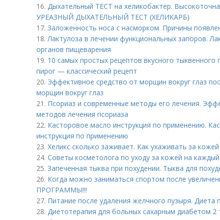
16.
Дыхательный ТЕСТ на хеликобактер. Высокоточная д
УРЕАЗНЫЙ ДЫХАТЕЛЬНЫЙ ТЕСТ (ХЕЛИКАРБ)
17.
Заложенность носа с насморком. Причины появле
18.
Лактулоза в лечении функциональных запоров. Ла
органов пищеварения
19.
10 самых простых рецептов вкусного тыквенного 
пирог — классический рецепт
20.
Эффективное средство от морщин вокруг глаз пос
морщин вокруг глаз
21.
Псориаз и современные методы его лечения. Эфф
методов лечения псориаза
22.
Касторовое масло инструкция по применению. Кас
инструкция по применению
23.
Хеликс сколько заживает. Как ухаживать за кожей
24.
Советы косметолога по уходу за кожей на каждый
25.
Запеченная тыква при похудении. Тыква для похуд
26.
Когда можно заниматься спортом после увеличе
ПРОГРАММЫ!!!
27.
Питание после удаления желчного пузыря. Диета 
28.
Диетотерапия для больных сахарным диабетом 2 т