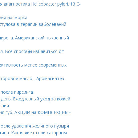
иагностика Helicobacter pylori. 13 C-
ния насморка
ктулоза в терапии заболеваний
пирога. Американский тыквенный
л. Все способы избавиться от
ективность менее современных
торовое масло - Аромасинтез -
 после пирсинга
 день. Ежедневный уход за кожей
ения
ния губ. АКЦИИ на КОМПЛЕКСНЫЕ
после удаления желчного пузыря
ипа. Какая диета при сахарном