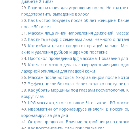
диабете 2 типа?
29.
Рацион питания для укрепления волос. Не хватает
предотвратить выпадение волос?
30.
Как быстро похудеть после 50 лет женщине. Каки
после 50ти лет
31.
Массаж лица линии направления движений. Масса
32.
Как пить кефир с семенами льна. Немного о питан
33.
Как избавиться от следов от прыщей на лице. Ме
акне и удаления рубцов и шрамов постакне
34.
Протокол проведения lpg массажа. Показания для
35.
Как часто можно делать лазерную эпиляцию подм
лазерной эпиляции для гладкой кожи
36.
Массаж после Ботокса. Уход за лицом после Бото
37.
Эффект после ботокса. Через сколько наступает 
38.
Как убрать морщины под глазами косметология. 
вокруг глаз
39.
LPG массажа, что это такое. Что такое LPG-масса
40.
Ивермектин от коронавируса аналоги. В России о
коронавирус за два дня
41.
Острое вредно ли. Влияние острой пищи на орган
42.
Как восстановить силы при упадке сил.