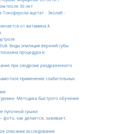
цом после 30 лет
-Токоферола ацетат - Эколаб -
тличается от витамина А
А
артрозе
бой. Виды эпиляции верхней губы
 показана процедура и
тание при синдроме раздраженного
Грамотное применение слабительных
ние
турнике. Методика быстрого обучения
ие пупочной грыжи
– фото, как делается, заживает.
бное описание исследования