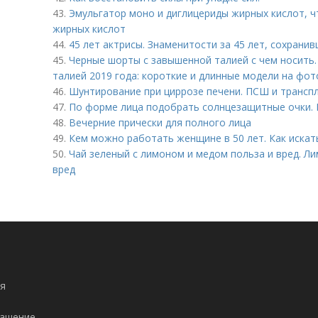
43.
Эмульгатор моно и диглицериды жирных кислот, чт
жирных кислот
44.
45 лет актрисы. Знаменитости за 45 лет, сохрани
45.
Черные шорты с завышенной талией с чем носить
талией 2019 года: короткие и длинные модели на фот
46.
Шунтирование при циррозе печени. ПСШ и трансп
47.
По форме лица подобрать солнцезащитные очки. 
48.
Вечерние прически для полного лица
49.
Кем можно работать женщине в 50 лет. Как искат
50.
Чай зеленый с лимоном и медом польза и вред. Л
вред
я
лашение