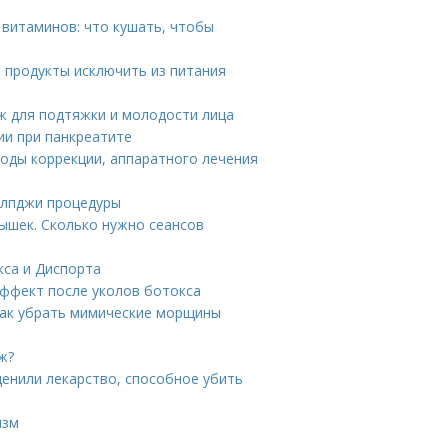
 витаминов: что кушать, чтобы
е продукты исключить из питания
ж для подтяжки и молодости лица
ии при панкреатите
тоды коррекции, аппаратного лечения
 лпджи процедуры
ышек. Сколько нужно сеансов
кса и Диспорта
эффект после уколов ботокса
Как убрать мимические морщины
ж?
ценили лекарство, способное убить
изм