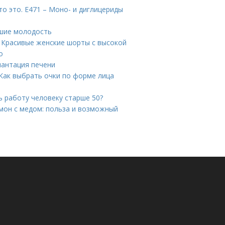
о это. Е471 – Моно- и диглицериды
вшие молодость
. Красивые женские шорты с высокой
о
лантация печени
Как выбрать очки по форме лица
ь работу человеку старше 50?
имон с медом: польза и возможный