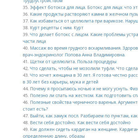
трудоустройством
35.
Эффект ботокса для лица. Ботокс для лица: что э
36.
Какие продукты растворяют камни в желчном пуз
37.
Как избавиться от целлюлита при варикозе. Нару
38.
Курт рецепты с ним. Курт
39.
Что делает ботокс с лицом. Какие проблемы устр
части лица
40.
Массаж во время грудного вскармливания. Здоров
врач-эндокринолог Попова Анна Владимировна.
41.
Щетки от целлюлита. Польза процедуры
42.
Что сделать, чтобы не мозолили туфли. Что сдел
43.
Что хочет женщина в 30 лет. Я готова честно рас
в 30 лет без карьеры, мужа и детей
44.
Почему я просыпаюсь ночью и не могу уснуть. Фи
45.
Полезно ли спать на жестком. Как подготовить с
46.
Полезные свойства черничного варенья. Аргумент
стоит есть?
47.
Выйти, как замуж посл. Разбираем по пунктам, ка
48.
Вести себя достойно. Как вести себя достойно
49.
Как должен сидеть кардиган на женщине. Кардига
определенную длину, образы