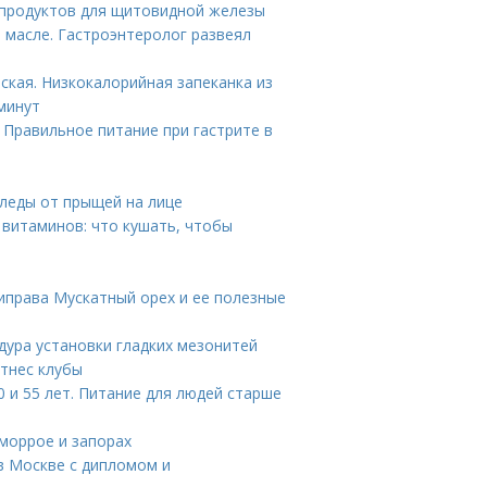
 продуктов для щитовидной железы
 масле. Гастроэнтеролог развеял
ская. Низкокалорийная запеканка из
минут
 Правильное питание при гастрите в
следы от прыщей на лице
 витаминов: что кушать, чтобы
риправа Мускатный орех и ее полезные
дура установки гладких мезонитей
тнес клубы
 и 55 лет. Питание для людей старше
еморрое и запорах
 в Москве с дипломом и