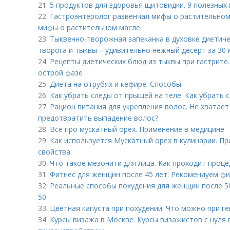
21.
5 продуктов для здоровья щитовидки. 9 полезных
22.
Гастроэнтеролог развенчал мифы о растительном
мифы о растительном масле
23.
Тыквенно-творожная запеканка в духовке диетиче
творога и тыквы – удивительно нежный десерт за 30 
24.
Рецепты диетических блюд из тыквы при гастрите.
острой фазе
25.
Диета на отрубях и кефире. Способы
26.
Как убрать следы от прыщей на теле. Как убрать 
27.
Рацион питания для укрепления волос. Не хватает
предотвратить выпадение волос?
28.
Всё про мускатный орех. Применение в медицине
29.
Как используется Мускатный орех в кулинарии. П
свойства
30.
Что такое мезонити для лица. Как проходит проце
31.
Фитнес для женщин после 45 лет. Рекомендуем фи
32.
Реальные способы похудения для женщин после 50
50
33.
Цветная капуста при похудении. Что можно при г
34.
Курсы визажа в Москве. Курсы визажистов с нуля