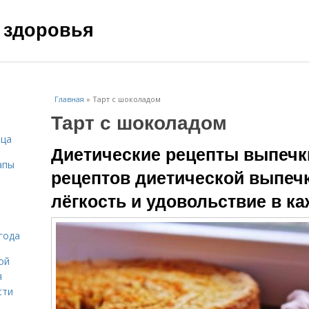
 здоровья
Главная
»
Тарт с шоколадом
Тарт с шоколадом
ица
Диетические рецепты выпечки
апы
рецептов диетической выпечк
лёгкость и удовольствие в к
года
ой
я
сти