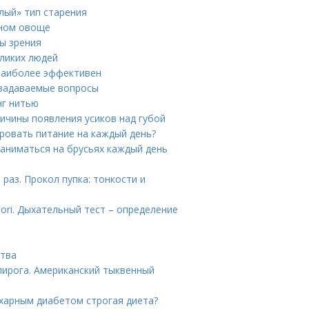
лый» тип старения
зном овоще
ны зрения
ликих людей
 наиболее эффективен
 задаваемые вопросы
нг нитью
ричины появления усиков над губой
ировать питание на каждый день?
заниматься на брусьях каждый день
раз. Прокол пупка: тонкости и
lori. Дыхательный тест – определение
ства
пирога. Американский тыквенный
ахарным диабетом строгая диета?