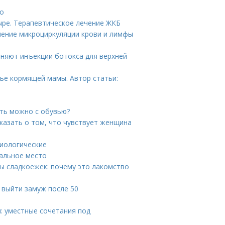
то
ыре. Терапевтическое лечение ЖКБ
шение микроциркуляции крови и лимфы
аняют инъекции ботокса для верхней
ье кормящей мамы. Автор статьи:
ать можно с обувью?
сказать о том, что чувствует женщина
зиологические
пальное место
ы сладкоежек: почему это лакомство
к выйти замуж после 50
н: уместные сочетания под