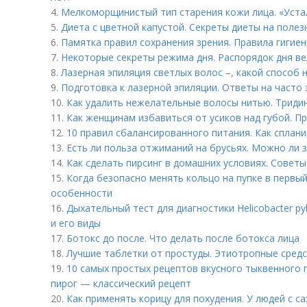
4.
Мелкоморщинистый тип старения кожи лица. «Уста
5.
Диета с цветной капустой. Секреты диеты на поле
6.
Памятка правил сохранения зрения. Правила гигие
7.
Некоторые секреты режима дня. Распорядок дня ве
8.
Лазерная эпиляция светлых волос –, какой способ
9.
Подготовка к лазерной эпиляции. Ответы на часто
10.
Как удалить нежелательные волосы нитью. Триди
11.
Как женщинам избавиться от усиков над губой. П
12.
10 правил сбалансированного питания. Как сплан
13.
Есть ли польза отжиманий на брусьях. Можно ли 
14.
Как сделать пирсинг в домашних условиях. Советы
15.
Когда безопасно менять кольцо на пупке в первый 
особенности
16.
Дыхательный тест для диагностики Helicobacter py
и его виды
17.
Ботокс до после. Что делать после ботокса лица
18.
Лучшие таблетки от простуды. Этиотропные сред
19.
10 самых простых рецептов вкусного тыквенного 
пирог — классический рецепт
20.
Как применять корицу для похудения. У людей с с