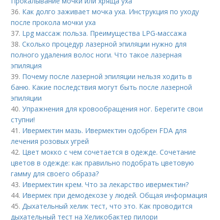
Прокалывание мочки или хряща уха
36.
Как долго заживает мочка уха. Инструкция по уходу
после прокола мочки уха
37.
Lpg массаж польза. Преимущества LPG-массажа
38.
Сколько процедур лазерной эпиляции нужно для
полного удаления волос ноги. Что такое лазерная
эпиляция
39.
Почему после лазерной эпиляции нельзя ходить в
баню. Какие последствия могут быть после лазерной
эпиляции
40.
Упражнения для кровообращения ног. Берегите свои
ступни!
41.
Ивермектин мазь. Ивермектин одобрен FDA для
лечения розовых угрей
42.
Цвет мокко с чем сочетается в одежде. Сочетание
цветов в одежде: как правильно подобрать цветовую
гамму для своего образа?
43.
Ивермектин крем. Что за лекарство ивермектин?
44.
Ивермек при демодекозе у людей. Общая информация
45.
Дыхательный хелик тест, что это. Как проводится
дыхательный тест на Хеликобактер пилори