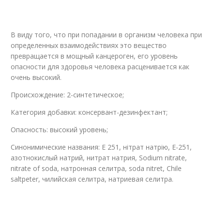
В виду того, что при попадании в организм человека при
определенных взаимодействиях это вещество
превращается в мощный канцероген, его уровень
опасности для здоровья человека расценивается как
очень высокий.
Происхождение: 2-синтетическое;
Категория добавки: консервант-дезинфектант;
Опасность: высокий уровень;
Синонимические названия: Е 251, нітрат натрію, Е-251,
азотнокислый натрий, нитрат натрия, Sodium nitrate,
nitrate of soda, натронная селитра, soda nitret, Chile
saltpeter, чилийская селитра, натриевая селитра.