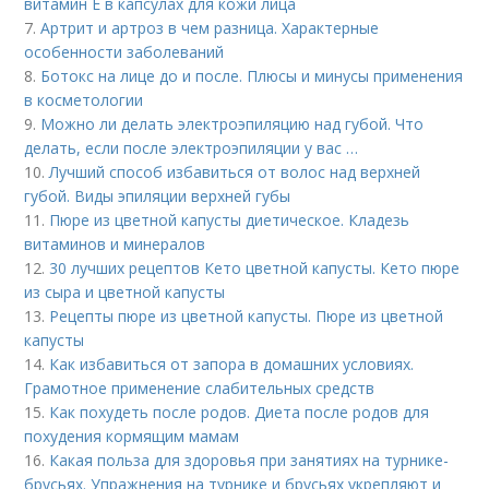
витамин E в капсулах для кожи лица
7.
Артрит и артроз в чем разница. Характерные
особенности заболеваний
8.
Ботокс на лице до и после. Плюсы и минусы применения
в косметологии
9.
Можно ли делать электроэпиляцию над губой. Что
делать, если после электроэпиляции у вас …
10.
Лучший способ избавиться от волос над верхней
губой. Виды эпиляции верхней губы
11.
Пюре из цветной капусты диетическое. Кладезь
витаминов и минералов
12.
30 лучших рецептов Кето цветной капусты. Кето пюре
из сыра и цветной капусты
13.
Рецепты пюре из цветной капусты. Пюре из цветной
капусты
14.
Как избавиться от запора в домашних условиях.
Грамотное применение слабительных средств
15.
Как похудеть после родов. Диета после родов для
похудения кормящим мамам
16.
Какая польза для здоровья при занятиях на турнике-
брусьях. Упражнения на турнике и брусьях укрепляют и