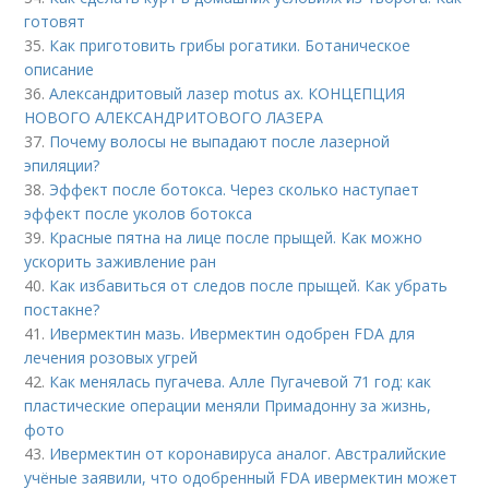
готовят
35.
Как приготовить грибы рогатики. Ботаническое
описание
36.
Александритовый лазер motus ax. КОНЦЕПЦИЯ
НОВОГО АЛЕКСАНДРИТОВОГО ЛАЗЕРА
37.
Почему волосы не выпадают после лазерной
эпиляции?
38.
Эффект после ботокса. Через сколько наступает
эффект после уколов ботокса
39.
Красные пятна на лице после прыщей. Как можно
ускорить заживление ран
40.
Как избавиться от следов после прыщей. Как убрать
постакне?
41.
Ивермектин мазь. Ивермектин одобрен FDA для
лечения розовых угрей
42.
Как менялась пугачева. Алле Пугачевой 71 год: как
пластические операции меняли Примадонну за жизнь,
фото
43.
Ивермектин от коронавируса аналог. Австралийские
учёные заявили, что одобренный FDA ивермектин может