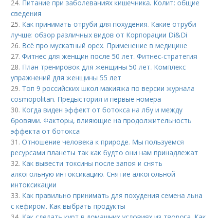
24.
Питание при заболеваниях кишечника. Колит: общие
сведения
25.
Как принимать отруби для похудения. Какие отруби
лучше: обзор различных видов от Корпорации Di&Di
26.
Всё про мускатный орех. Применение в медицине
27.
Фитнес для женщин после 50 лет. Фитнес-стратегия
28.
План тренировок для женщины 50 лет. Комплекс
упражнений для женщины 55 лет
29.
Топ 9 российских школ макияжа по версии журнала
cosmopolitan. Предыстория и первые номера
30.
Когда виден эффект от ботокса на лбу и между
бровями. Факторы, влияющие на продолжительность
эффекта от ботокса
31.
Отношение человека к природе. Мы пользуемся
ресурсами планеты так как будто они нам принадлежат
32.
Как вывести токсины после запоя и снять
алкогольную интоксикацию. Снятие алкогольной
интоксикации
33.
Как правильно принимать для похудения семена льна
с кефиром. Как выбрать продукты
34.
Как сделать курт в домашних условиях из творога. Как