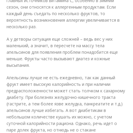
главных источников витамина С, особенно в зимний
сезон, они относятся к аллергенным продуктам. Если
каждый день съедать по несколько фруктов, то
вероятность возникновения аллергии увеличивается в
несколько раз.
А у детворы ситуация еще сложней – ведь вес у них
маленький, а значит, в пересчете на массу тела
апельсинов для появления проблем понадобится еще
меньше. Фрукты часто вызывают диатез и кожные
высыпания.
Апельсины лучше не есть ежедневно, так как данный
фрукт имеет высокую калорийность и при наличии
предрасположенности может стать толчком к сахарному
диабету. При болезнях желудочно-кишечного тракта
(гастрите, а тем более язве желудка, панкреатите и т.д.)
апельсинов лучше избегать. А вот диабетикам в
небольшом количестве кушать их можно, с учетом
суточной калорийности рациона. Однако, речь идет о
паре долек фрукта, но отнюдь не о стакане