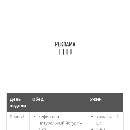
День
Обед
Ужин
недели
Первый
кефир или
томаты – 2
натуральный йогурт –
шт.;
1 ст.;
яйца