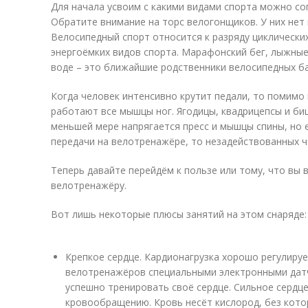
Для начала усвоим с какими видами спорта можно со
Обратите внимание на торс велогонщиков. У них нет 
Велосипедный спорт относится к разряду циклических
энергоёмких видов спорта. Марафонский бег, лыжные 
воде – это ближайшие родственники велосипедных б
Когда человек интенсивно крутит педали, то помимо 
работают все мышцы ног. Ягодицы, квадрицепсы и б
меньшей мере напрягается пресс и мышцы спины, но
передачи на велотренажёре, то незадействованных ча
Теперь давайте перейдём к пользе или тому, что вы 
велотренажёру.
Вот лишь некоторые плюсы занятий на этом снаряде:
Крепкое сердце. Кардионагрузка хорошо регулиру
велотренажёров специальными электронными дат
успешно тренировать своё сердце. Сильное сердц
кровообращению. Кровь несёт кислород, без кото