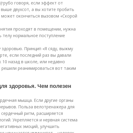
(грубо говоря, если эффект от
 выше двухсот, а вы хотите пробить
а может окончиться вызовом «Скорой
занятия проходят в помещении, нужна
ь телу нормальное поступление
 здоровью. Принцип «Я сяду, выжму
рте, если последний раз вы давали
 10 назад в школе, или недавно
с решили реанимироваться вот таким
ля здоровья. Чем полезен
рдечная мышца. Если другие органы
рерывов. Польза велотренажера для
 сердечный ритм, расширяется
огий. Укрепляется и нервная система
негативных эмоций, улучшить
зке улучшается иммунитет – человек