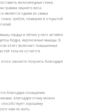
поставить велосипедные гонки.
ни грамма лишнего веса.
 и является одним из самых
гонки, гребля, плавание в открытой
аталий.
мышц сердца и лёгких у него активно
ицепсы бедра, икроножные мышцы. В
 если атлет включает повышенные
стей тела не остаётся.
в итоге сможете получить благодаря
ется благодаря оснащению
чиками. Благодаря этому можно
е способствует хорошему
рого нам не жить.