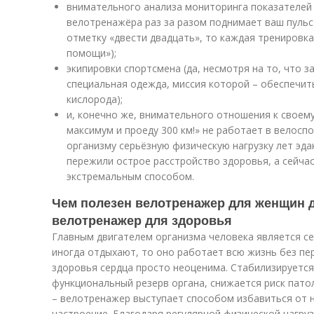
внимательного анализа мониторинга показателей 
велотренажёра раз за разом поднимает ваш пульс
отметку «двести двадцать», то каждая тренировк
помощи»);
экипировки спортсмена (да, несмотря на то, что 
специальная одежда, миссия которой – обеспечит
кислорода);
и, конечно же, внимательного отношения к своему
максимум и проеду 300 км!» не работает в велоспо
организму серьёзную физическую нагрузку лет эдак
пережили острое расстройство здоровья, а сейча
экстремальным способом.
Чем полезен велотренажер для женщин д
велотренажер для здоровья
Главным двигателем организма человека является се
иногда отдыхают, то оно работает всю жизнь без пе
здоровья сердца просто неоценима. Стабилизируется
функциональный резерв органа, снижается риск патол
– велотренажер выступает способом избавиться от 
настроение. Благодаря регулярной физической нагру