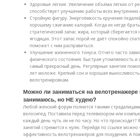
Здоровые лёгкие. Увеличение объёма лёгких от ре
способствует улучшению работы всех внутренних 
Стройную фигуру. Энергоёмкость кручения педал
хорошему сжиганию калорий. Когда их негде брать
стратегический запас жира, который сберегается 
ягодицах. Этот запас порой не даёт спокойно сп
поможет с ним расправиться.
Улучшение жизненного тонуса. Отчего часто зави
физического состояния. Быстрая утомляемость и
самый прекрасный день. Регулярные занятия помо
лет моложе. Крепкий сон и хорошая выносливость
велотренировкам.
Можно ли заниматься на велотренажере 
занимаюсь, но НЕ худею?
Любой женский форум полнится такими страдалицам
велосипед. Поставила перед телевизором или компью
каждый день чуть ли не по часу. Но что происходит? 
занятий стремится к нулю. Перейдя по ссылке можно
эффективность велотренажёров для похудения. А пок