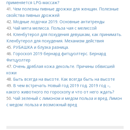
применяется LPG-массаж?
41.
Чем полезны пивные дрожжи для женщин. Полезные
свойства пивных дрожжей
42.
Модные лодочки 2019. Основные антитренды
43.
Чай мята мелисса. Польза чая с мелиссой
44.
Кленбутерол для похудения девушкам, как принимать.
Кленбутерол для похудения. Механизм действия
45.
РУБАШКА и блузка разница.
46.
Гороскоп 2019 бернард фитцуолтерс. Бернард
Фитцуолтер
47.
Очень дряблая кожа декольте. Причины обвисшей
кожи
48.
Быть всегда на высоте. Как всегда быть на высоте
49.
В чем встречать Новый год 2019 год. 2019 год –,
какого животного по гороскопу и что от него ждать?
50.
Чай зеленый с лимоном и медом польза и вред. Лимон
с медом: польза и возможный вред