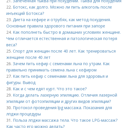
21.
Запеченная тыква при похудении. Тыква для похудения
22.
Ботокс, как долго. Можно ли пить алкоголь после
инъекций Ботокса?
23.
Диета на кефире и отрубях, как метод похудения.
Основные правила здорового питания при запоре
24.
Как пополнеть быстро в домашних условиях женщине.
Чем отличается естественная и патологическая потеря
веса?
25.
Спорт для женщин после 40 лет. Как тренироваться
женщине после 40 лет
26.
Зачем пить кефир с семенами льна по утрам. Как
правильно принимать семена льна с кефиром
27.
Как пить кефир с семенами льна для здоровья и
фигуры. Вывод
28.
Как и с чем едят курт. Что это такое?
29.
Когда делать лазерную эпиляцию. Отличия лазерной
эпиляции от фотоэпиляции и других видов эпиляции?
30.
Протокол проведения lpg массажа. Показания для
лпджи процедуры
31.
Польза лпджи массажа тела. Что такое LPG-массаж?
Как часто его можно делать?