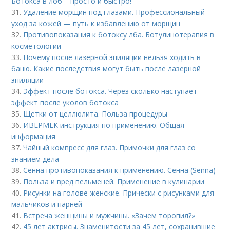
Ботокса в лоб – просто и быстро!
31.
Удаление морщин под глазами. Профессиональный
уход за кожей — путь к избавлению от морщин
32.
Противопоказания к ботоксу лба. Ботулинотерапия в
косметологии
33.
Почему после лазерной эпиляции нельзя ходить в
баню. Какие последствия могут быть после лазерной
эпиляции
34.
Эффект после ботокса. Через сколько наступает
эффект после уколов ботокса
35.
Щетки от целлюлита. Польза процедуры
36.
ИВЕРМЕК инструкция по применению. Общая
информация
37.
Чайный компресс для глаз. Примочки для глаз со
знанием дела
38.
Сенна противопоказания к применению. Сенна (Senna)
39.
Польза и вред пельменей. Применение в кулинарии
40.
Рисунки на голове женские. Прически с рисунками для
мальчиков и парней
41.
Встреча женщины и мужчины. «Зачем торопил?»
42.
45 лет актрисы. Знаменитости за 45 лет, сохранившие