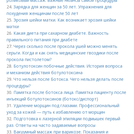
роликовый массаж: важные нюансы самой процедуры
24.
Зарядка для женщин за 50 лет. Упражнения для
похудения женщинам после 50 лет
25.
Эрозия шейки матки. Как возникает эрозия шейки
матки
26.
Какая диета при сахарном диабете. Важность
правильного питания при диабете
27.
Через сколько после прокола ушей можно менять
серьги. Когда и как снять медицинские гвоздики после
прокола пистолетом?
28.
Ботулотоксин побочные действия. История вопроса
и механизм действия ботулотоксина
29.
Что нельзя после Ботокса. Чего нельзя делать после
процедуры?
30.
Памятка после ботокса лица. Памятка пациенту после
инъекций ботулотоксинов (ботокс/диспорт)
31.
Удаление морщин под глазами. Профессиональный
уход за кожей — путь к избавлению от морщин
32.
Подготовка к лазерной эпиляции подмышек первый
раз. Ответы на часто задаваемые вопросы
33.
Вакуумный массаж при варикозе. Показания и