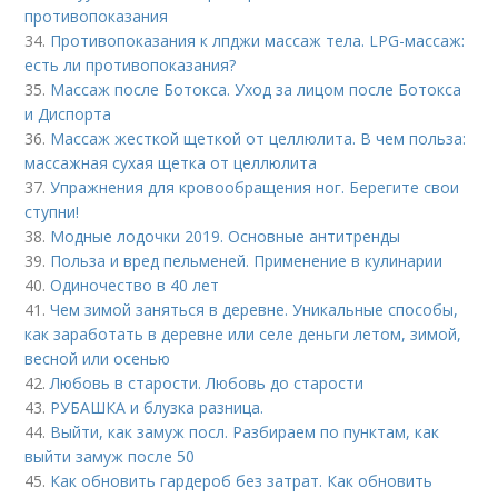
противопоказания
34.
Противопоказания к лпджи массаж тела. LPG-массаж:
есть ли противопоказания?
35.
Массаж после Ботокса. Уход за лицом после Ботокса
и Диспорта
36.
Массаж жесткой щеткой от целлюлита. В чем польза:
массажная сухая щетка от целлюлита
37.
Упражнения для кровообращения ног. Берегите свои
ступни!
38.
Модные лодочки 2019. Основные антитренды
39.
Польза и вред пельменей. Применение в кулинарии
40.
Одиночество в 40 лет
41.
Чем зимой заняться в деревне. Уникальные способы,
как заработать в деревне или селе деньги летом, зимой,
весной или осенью
42.
Любовь в старости. Любовь до старости
43.
РУБАШКА и блузка разница.
44.
Выйти, как замуж посл. Разбираем по пунктам, как
выйти замуж после 50
45.
Как обновить гардероб без затрат. Как обновить