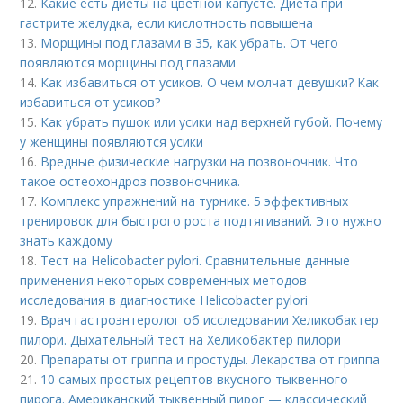
12.
Какие есть диеты на цветной капусте. Диета при
гастрите желудка, если кислотность повышена
13.
Морщины под глазами в 35, как убрать. От чего
появляются морщины под глазами
14.
Как избавиться от усиков. О чем молчат девушки? Как
избавиться от усиков?
15.
Как убрать пушок или усики над верхней губой. Почему
у женщины появляются усики
16.
Вредные физические нагрузки на позвоночник. Что
такое остеохондроз позвоночника.
17.
Комплекс упражнений на турнике. 5 эффективных
тренировок для быстрого роста подтягиваний. Это нужно
знать каждому
18.
Тест на Helicobacter pylori. Сравнительные данные
применения некоторых современных методов
исследования в диагностике Helicobacter pylori
19.
Врач гастроэнтеролог об исследовании Хеликобактер
пилори. Дыхательный тест на Хеликобактер пилори
20.
Препараты от гриппа и простуды. Лекарства от гриппа
21.
10 самых простых рецептов вкусного тыквенного
пирога. Американский тыквенный пирог — классический