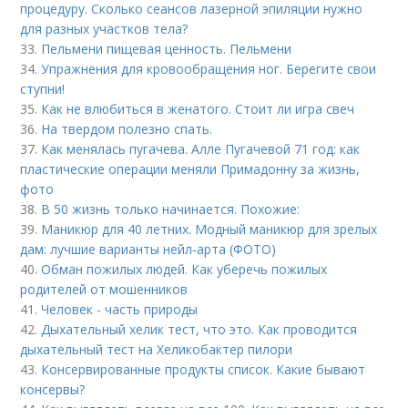
процедуру. Сколько сеансов лазерной эпиляции нужно
для разных участков тела?
33.
Пельмени пищевая ценность. Пельмени
34.
Упражнения для кровообращения ног. Берегите свои
ступни!
35.
Как не влюбиться в женатого. Стоит ли игра свеч
36.
На твердом полезно спать.
37.
Как менялась пугачева. Алле Пугачевой 71 год: как
пластические операции меняли Примадонну за жизнь,
фото
38.
В 50 жизнь только начинается. Похожие:
39.
Маникюр для 40 летних. Модный маникюр для зрелых
дам: лучшие варианты нейл-арта (ФОТО)
40.
Обман пожилых людей. Как уберечь пожилых
родителей от мошенников
41.
Человек - часть природы
42.
Дыхательный хелик тест, что это. Как проводится
дыхательный тест на Хеликобактер пилори
43.
Консервированные продукты список. Какие бывают
консервы?