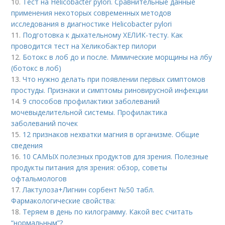
10.
Тест на Helicobacter pylori. Сравнительные данные
применения некоторых современных методов
исследования в диагностике Helicobacter pylori
11.
Подготовка к дыхательному ХЕЛИК-тесту. Как
проводится тест на Хеликобактер пилори
12.
Ботокс в лоб до и после. Мимические морщины на лбу
(ботокс в лоб)
13.
Что нужно делать при появлении первых симптомов
простуды. Признаки и симптомы риновирусной инфекции
14.
9 способов профилактики заболеваний
мочевыделительной системы. Профилактика
заболеваний почек
15.
12 признаков нехватки магния в организме. Общие
сведения
16.
10 САМЫХ полезных продуктов для зрения. Полезные
продукты питания для зрения: обзор, советы
офтальмологов
17.
Лактулоза+Лигнин сорбент №50 табл.
Фармакологические свойства:
18.
Теряем в день по килограмму. Какой вес считать
“нормальным”?