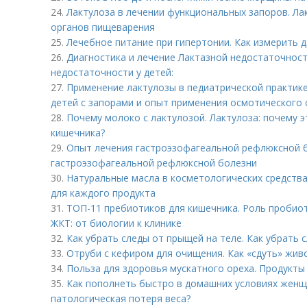
24.
Лактулоза в лечении функциональных запоров. Ла
органов пищеварения
25.
Лечебное питание при гипертонии. Как измерить
26.
Диагностика и лечение Лактазной недостаточност
недостаточности у детей:
27.
Применение лактулозы в педиатрической практик
детей с запорами и опыт применения осмотического 
28.
Почему молоко с лактулозой. Лактулоза: почему 
кишечника?
29.
Опыт лечения гастроэзофагеальной рефлюксной б
гастроэзофагеальной рефлюксной болезни
30.
Натуральные масла в косметологических средств
для каждого продукта
31.
ТОП-11 пребиотиков для кишечника. Роль пробио
ЖКТ: от биологии к клинике
32.
Как убрать следы от прыщей на теле. Как убрать 
33.
Отруби с кефиром для очищения. Как «сдуть» жив
34.
Польза для здоровья мускатного ореха. Продукты
35.
Как пополнеть быстро в домашних условиях женщ
патологическая потеря веса?