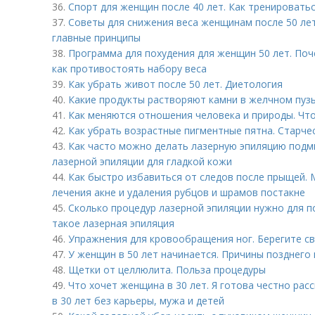
36.
Спорт для женщин после 40 лет. Как тренировать
37.
Советы для снижения веса женщинам после 50 лет
главные принципы
38.
Программа для похудения для женщин 50 лет. Поч
как противостоять набору веса
39.
Как убрать живот после 50 лет. Диетология
40.
Какие продукты растворяют камни в желчном пуз
41.
Как меняются отношения человека и природы. Чт
42.
Как убрать возрастные пигментные пятна. Старчес
43.
Как часто можно делать лазерную эпиляцию подм
лазерной эпиляции для гладкой кожи
44.
Как быстро избавиться от следов после прыщей. 
лечения акне и удаления рубцов и шрамов постакне
45.
Сколько процедур лазерной эпиляции нужно для п
такое лазерная эпиляция
46.
Упражнения для кровообращения ног. Берегите св
47.
У женщин в 50 лет начинается. Причины позднего
48.
Щетки от целлюлита. Польза процедуры
49.
Что хочет женщина в 30 лет. Я готова честно рас
в 30 лет без карьеры, мужа и детей