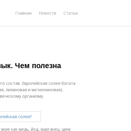
Главная
Новости
Статьи
зык. Чем полезна
го состав. Европейская солея богата
я, лизиновая и метиониновая).
веческому организму.
акие как медь, йод, марганец, цинк