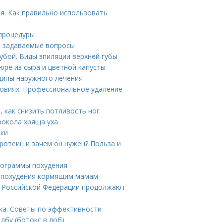
ся. Как правильно использовать
 процедуры
о задаваемые вопросы
убой. Виды эпиляции верхней губы
юре из сыра и цветной капусты
ципы наружного лечения
ловиях. Профессиональное удаление
, как снизить потливость ног
рокола хряща уха
тки
ротеин и зачем он нужен? Польза и
Программы похудения
я похудения кормящим мамам
ы Российской Федерации продолжают
ка. Советы по эффективности
лбу (ботокс в лоб)