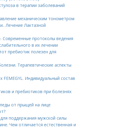
ктулоза в терапии заболеваний
 давление механическим тонометром
и.. Лечение Лактазной
е. Современные протоколы ведения
слабительного в их лечении
этот пребиотик полезен для
олезни. Терапевтические аспекты
ах FEMEGYL. Индивидуальный состав
тиков и пребиотиков при болезнях
следы от прыщей на лице
от?
 для поддержания мужской силы
ине. Чем отличается естественная и