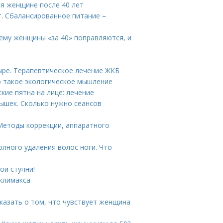
ся женщине после 40 лет
. Сбалансированное питание –
ему женщины «за 40» поправляются, и
ыре. Терапевтическое лечение ЖКБ
о такое экологическое мышление
кие пятна на лице: лечение
ышек. Сколько нужно сеансов
Методы коррекции, аппаратного
олного удаления волос ноги. Что
ои ступни!
 климакса
сказать о том, что чувствует женщина