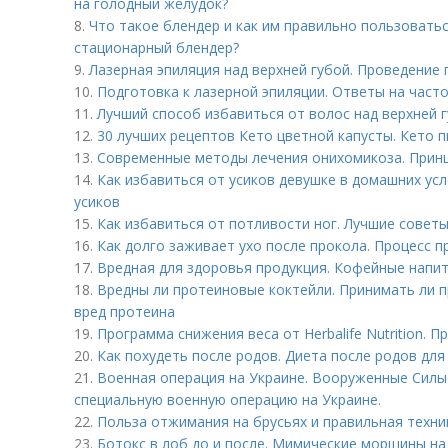
на голодный желудок?
8.
Что такое блендер и как им правильно пользовать
стационарный блендер?
9.
Лазерная эпиляция над верхней губой. Проведение
10.
Подготовка к лазерной эпиляции. Ответы на част
11.
Лучший способ избавиться от волос над верхней г
12.
30 лучших рецептов Кето цветной капусты. Кето п
13.
Современные методы лечения онихомикоза. Прин
14.
Как избавиться от усиков девушке в домашних ус
усиков
15.
Как избавиться от потливости ног. Лучшие советы
16.
Как долго заживает ухо после прокола. Процесс п
17.
Вредная для здоровья продукция. Кофейные напи
18.
Вредны ли протеиновые коктейли. Принимать ли п
вред протеина
19.
Программа снижения веса от Herbalife Nutrition. 
20.
Как похудеть после родов. Диета после родов дл
21.
Военная операция на Украине. Вооруженные Сил
специальную военную операцию на Украине.
22.
Польза отжимания на брусьях и правильная техни
23.
Ботокс в лоб до и после. Мимические морщины на 