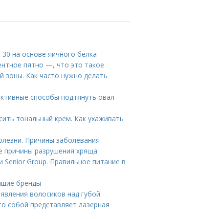
е 30 на основе яичного белка
ентное пятно —, что это такое
й зоны. Как часто нужно делать
ективные способы подтянуть овал
сить тональный крем. Как ухаживать
олезни. Причины заболевания
ие причины разрушения хряща
 Senior Group. Правильное питание в
учшие бренды
оявления волосиков над губой
то собой представляет лазерная