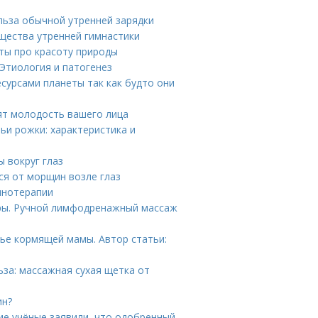
ольза обычной утренней зарядки
щества утренней гимнастики
ты про красоту природы
Этиология и патогенез
сурсами планеты так как будто они
ят молодость вашего лица
ьи рожки: характеристика и
 вокруг глаз
ся от морщин возле глаз
инотерапии
ры. Ручной лимфодренажный массаж
ье кормящей мамы. Автор статьи:
за: массажная сухая щетка от
ин?
ие учёные заявили, что одобренный