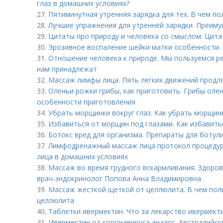
глаз в домашних условиях?
27.
Пятиминутная утренняя зарядка для тех. В чем п
28.
Лучшие упражнения для утренней зарядки. Преиму
29.
Цитаты про природу и человека со смыслом. Цита
30.
Эрозивное воспаление шейки матки особенности. 
31.
Отношение человека к природе. Мы пользуемся ре
нам принадлежат
32.
Массаж лимфы лица. Пять легких движений продл
33.
Оленьи рожки грибы, как приготовить. Грибы олен
особенности приготовления
34.
Убрать морщинки вокруг глаз. Как убрать морщины
35.
Избавиться от морщин под глазами. Как избавить
36.
Ботокс вред для организма. Препараты для ботул
37.
Лимфодренажный массаж лица протокол процеду
лица в домашних условиях
38.
Массаж во время грудного вскармливания. Здоров
врач-эндокринолог Попова Анна Владимировна.
39.
Массаж жесткой щеткой от целлюлита. В чем поль
целлюлита
40.
Таблетки ивермектин. Что за лекарство ивермект
41.
Ивермектин от коронавируса аналог. Австралийск