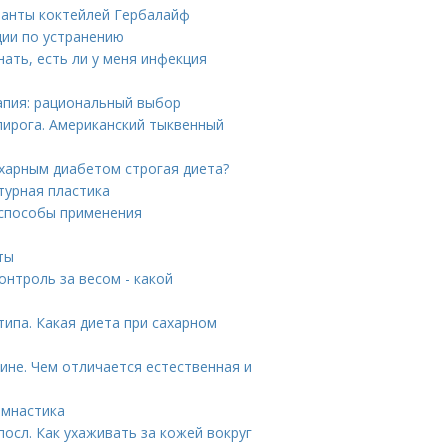
ианты коктейлей Гербалайф
ции по устранению
нать, есть ли у меня инфекция
апия: рациональный выбор
пирога. Американский тыквенный
ахарным диабетом строгая диета?
турная пластика
 способы применения
ты
онтроль за весом - какой
ипа. Какая диета при сахарном
ине. Чем отличается естественная и
имнастика
осл. Как ухаживать за кожей вокруг