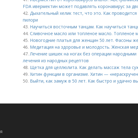
FDA ивермектин может подавлять коронавирус за дв
42.
Дыхательный хелик тест, что это. Как проводится
пилори
43.
Научиться восточным танцам. Как научиться тан
44.
Сливочное масло или топленое масло. Топленое ма
45.
Новогодние платья для женщин 50 лет. Фасоны же
46.
Медитация на здоровье и молодость. Женская ме
47.
Лечение шишек на ногах без операции народными 
лечения из народных рецептов
48.
Щетка для целлюлита. Как делать массаж тела с
49.
Хитин функции в организме. Хитин — «нераскруче
50.
Выйти, как замуж в 50 лет. Как быстро и удачно в
я