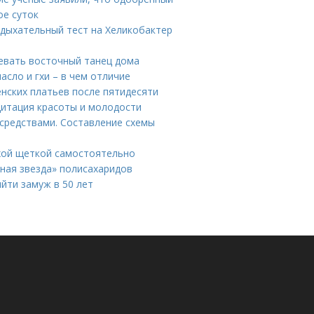
ое суток
 дыхательный тест на Хеликобактер
цевать восточный танец дома
сло и гхи – в чем отличие
нских платьев после пятидесяти
дитация красоты и молодости
средствами. Составление схемы
ухой щеткой самостоятельно
нная звезда» полисахаридов
ыйти замуж в 50 лет