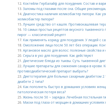
12.
Коктейли Гербалайф для похудения. Состав и вар
13.
Заломы под глазами после сна. Общие рекоменда
14.
Диагностика наличия хеликобактер пилори. Как уз
хеликобактер пилори?
15.
Лучшее средство от кашля. Противокашлевая тер
16.
10 самых простых рецептов вкусного тыквенного 
пирог — классический рецепт
17.
Как применять корицу для похудения. У людей с с
18.
Омоложение лица после 50 лет без операции. Кон
19.
Аргановое масло для волос: полезные свойства и
20.
Серьга в ухо для похудения. Как действуют
21.
Диетические блюда из тыквы. Суть тыквенной дие
22.
Лучшие препараты для снижения сахара в крови. К
противодиабетический препарат выбрать?
23.
Диетотерапия для больных сахарным диабетом 2 т
диабете 2 типа?
24.
Как пополнеть быстро в домашних условиях женщ
патологическая потеря веса?
25.
Жизнь после 50 ~ зарядка. Лечебная постельная г
26.
Маски под глаза от морщин в домашних условиях п