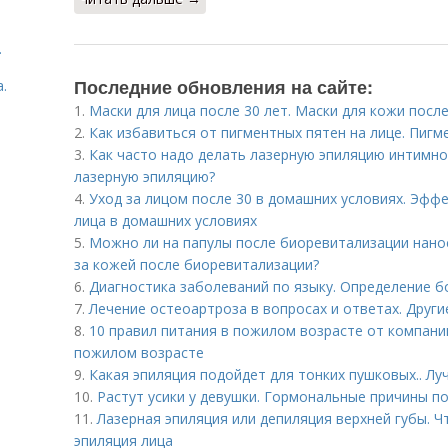
.
Последние обновления на сайте:
.
1.
Маски для лица после 30 лет. Маски для кожи посл
2.
Как избавиться от пигментных пятен на лице. Пигм
3.
Как часто надо делать лазерную эпиляцию интимно
лазерную эпиляцию?
4.
Уход за лицом после 30 в домашних условиях. Эфф
лица в домашних условиях
5.
Можно ли на папулы после биоревитализации нано
за кожей после биоревитализации?
6.
Диагностика заболеваний по языку. Определение б
7.
Лечение остеоартроза в вопросах и ответах. Друг
8.
10 правил питания в пожилом возрасте от компании
пожилом возрасте
9.
Какая эпиляция подойдет для тонких пушковых.. Л
10.
Растут усики у девушки. Гормональные причины п
11.
Лазерная эпиляция или депиляция верхней губы. Ч
эпиляция лица