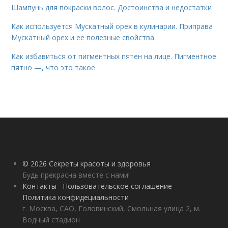
Шампунь для покраски волос. Достоинства и недостатки
Как используется Мускатный орех в кулинарии. Приправа
Мускатный орех и ее полезные свойства
Как избавиться от пигментных пятен на лице. Пигментное
пятно —, что это такое
© 2026 Секреты красоты и здоровья
Будь прекрасна вместе с нами!
Контакты
Пользовательское соглашение
Политика конфидециальности
г. Москва, САО, Головинский, Смольная улица 2, м.
Водный стадион