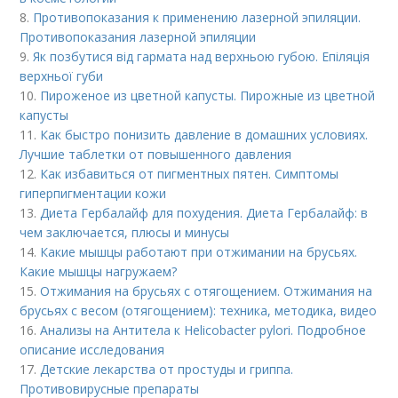
8.
Противопоказания к применению лазерной эпиляции.
Противопоказания лазерной эпиляции
9.
Як позбутися від гармата над верхньою губою. Епіляція
верхньої губи
10.
Пироженое из цветной капусты. Пирожные из цветной
капусты
11.
Как быстро понизить давление в домашних условиях.
Лучшие таблетки от повышенного давления
12.
Как избавиться от пигментных пятен. Симптомы
гиперпигментации кожи
13.
Диета Гербалайф для похудения. Диета Гербалайф: в
чем заключается, плюсы и минусы
14.
Какие мышцы работают при отжимании на брусьях.
Какие мышцы нагружаем?
15.
Отжимания на брусьях с отягощением. Отжимания на
брусьях с весом (отягощением): техника, методика, видео
16.
Анализы на Антитела к Helicobacter pylori. Подробное
описание исследования
17.
Детские лекарства от простуды и гриппа.
Противовирусные препараты