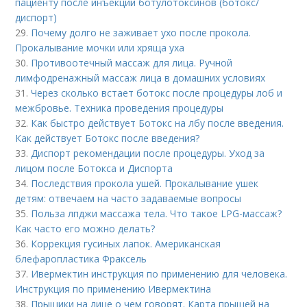
пациенту после инъекций ботулотоксинов (ботокс/
диспорт)
29.
Почему долго не заживает ухо после прокола.
Прокалывание мочки или хряща уха
30.
Противоотечный массаж для лица. Ручной
лимфодренажный массаж лица в домашних условиях
31.
Через сколько встает ботокс после процедуры лоб и
межбровье. Техника проведения процедуры
32.
Как быстро действует Ботокс на лбу после введения.
Как действует Ботокс после введения?
33.
Диспорт рекомендации после процедуры. Уход за
лицом после Ботокса и Диспорта
34.
Последствия прокола ушей. Прокалывание ушек
детям: отвечаем на часто задаваемые вопросы
35.
Польза лпджи массажа тела. Что такое LPG-массаж?
Как часто его можно делать?
36.
Коррекция гусиных лапок. Американская
блефаропластика Фраксель
37.
Ивермектин инструкция по применению для человека.
Инструкция по применению Ивермектина
38.
Прыщики на лице о чем говорят. Карта прыщей на