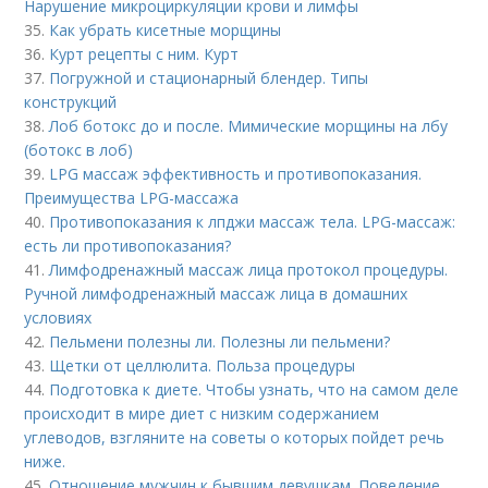
Нарушение микроциркуляции крови и лимфы
35.
Как убрать кисетные морщины
36.
Курт рецепты с ним. Курт
37.
Погружной и стационарный блендер. Типы
конструкций
38.
Лоб ботокс до и после. Мимические морщины на лбу
(ботокс в лоб)
39.
LPG массаж эффективность и противопоказания.
Преимущества LPG-массажа
40.
Противопоказания к лпджи массаж тела. LPG-массаж:
есть ли противопоказания?
41.
Лимфодренажный массаж лица протокол процедуры.
Ручной лимфодренажный массаж лица в домашних
условиях
42.
Пельмени полезны ли. Полезны ли пельмени?
43.
Щетки от целлюлита. Польза процедуры
44.
Подготовка к диете. Чтобы узнать, что на самом деле
происходит в мире диет с низким содержанием
углеводов, взгляните на советы о которых пойдет речь
ниже.
45.
Отношение мужчин к бывшим девушкам. Поведение