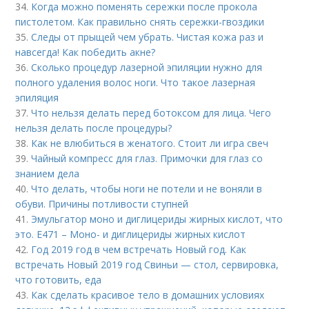
34.
Когда можно поменять сережки после прокола
пистолетом. Как правильно снять сережки-гвоздики
35.
Следы от прыщей чем убрать. Чистая кожа раз и
навсегда! Как победить акне?
36.
Сколько процедур лазерной эпиляции нужно для
полного удаления волос ноги. Что такое лазерная
эпиляция
37.
Что нельзя делать перед ботоксом для лица. Чего
нельзя делать после процедуры?
38.
Как не влюбиться в женатого. Стоит ли игра свеч
39.
Чайный компресс для глаз. Примочки для глаз со
знанием дела
40.
Что делать, чтобы ноги не потели и не воняли в
обуви. Причины потливости ступней
41.
Эмульгатор моно и диглицериды жирных кислот, что
это. Е471 – Моно- и диглицериды жирных кислот
42.
Год 2019 год в чем встречать Новый год. Как
встречать Новый 2019 год Свиньи — стол, сервировка,
что готовить, еда
43.
Как сделать красивое тело в домашних условиях