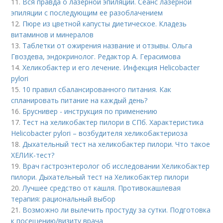
11.
Вся правда о лазерной эпиляции. Сеанс лазерной
эпиляции с последующим ее разоблачением
12.
Пюре из цветной капусты диетическое. Кладезь
витаминов и минералов
13.
Таблетки от ожирения название и отзывы. Ольга
Гвоздева, эндокринолог. Редактор А. Герасимова
14.
Хеликобактер и его лечение. Инфекция Helicobacter
pylori
15.
10 правил сбалансированного питания. Как
спланировать питание на каждый день?
16.
Бруснивер - инструкция по применению
17.
Тест на хеликобактер пилори в СПб. Характеристика
Helicobacter pylori – возбудителя хеликобактериоза
18.
Дыхательный тест на хеликобактер пилори. Что такое
ХЕЛИК-тест?
19.
Врач гастроэнтеролог об исследовании Хеликобактер
пилори. Дыхательный тест на Хеликобактер пилори
20.
Лучшее средство от кашля. Противокашлевая
терапия: рациональный выбор
21.
Возможно ли вылечить простуду за сутки. Подготовка
к посещению/визиту врача