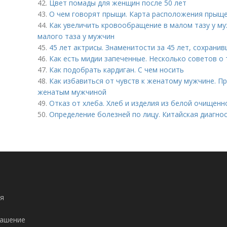
42.
Цвет помады для женщин после 50 лет
43.
О чем говорят прыщи. Карта расположения прыще
44.
Как увеличить кровообращение в малом тазу у м
малого таза у мужчин
45.
45 лет актрисы. Знаменитости за 45 лет, сохрани
46.
Как есть мидии запеченные. Несколько советов о 
47.
Как подобрать кардиган. С чем носить
48.
Как избавиться от чувств к женатому мужчине. П
женатым мужчиной
49.
Отказ от хлеба. Хлеб и изделия из белой очищенн
50.
Определение болезней по лицу. Китайская диагнос
я
лашение