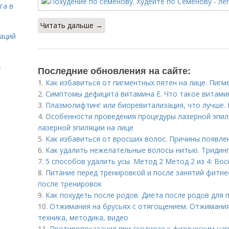
га в
Читать дальше →
даций
.
Последние обновления на сайте:
1.
Как избавиться от пигментных пятен на лице. Пигм
2.
Симптомы дефицита витамина E. Что такое витами
3.
Плазмолифтинг или биоревитализация, что лучше.
4.
Особенности проведения процедуры лазерной эпиля
лазерной эпиляции на лице
5.
Как избавиться от вросших волос. Причины появле
6.
Как удалить нежелательные волосы нитью. Тридин
7.
5 способов удалить усы. Метод 2 Метод 2 из 4: Во
8.
Питание перед тренировкой и после занятий фитн
после тренировок
9.
Как похудеть после родов. Диета после родов для
10.
Отжимания на брусьях с отягощением. Отжимания 
техника, методика, видео
11.
Противопоказания при сколиозе к физическим наг