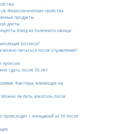
войства
тся. Физиологические свойства
шённые продукты
ной диеты
рецепты блюд из полезного овоща
 инъекций Ботокса?
м можно питаться после отравления?
е прокола
жно сдать после 50 лет
ровями. Факторы, влияющие на
. Можно ли пить алкоголь после
то происходит с женщиной за 50 после
ация