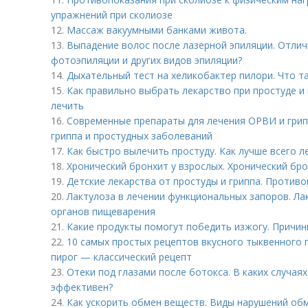
упражнений при сколиозе
12.
Массаж вакуумными банками живота.
13.
Выпадение волос после лазерной эпиляции. Отлич
фотоэпиляции и других видов эпиляции?
14.
Дыхательный тест на хеликобактер пилори. Что т
15.
Как правильно выбрать лекарство при простуде и 
лечить
16.
Современные препараты для лечения ОРВИ и грип
гриппа и простудных заболеваний
17.
Как быстро вылечить простуду. Как лучше всего 
18.
Хронический бронхит у взрослых. Хронический бр
19.
Детские лекарства от простуды и гриппа. Против
20.
Лактулоза в лечении функциональных запоров. Ла
органов пищеварения
21.
Какие продукты помогут победить изжогу. Причин
22.
10 самых простых рецептов вкусного тыквенного 
пирог — классический рецепт
23.
Отеки под глазами после ботокса. В каких случаях
эффективен?
24.
Как ускорить обмен веществ. Виды нарушений обм