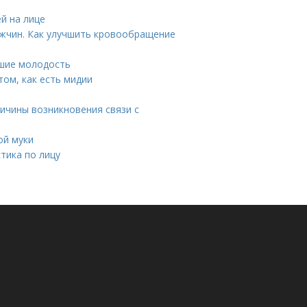
й на лице
ужчин. Как улучшить кровообращение
вшие молодость
том, как есть мидии
ричины возникновения связи с
ой муки
тика по лицу