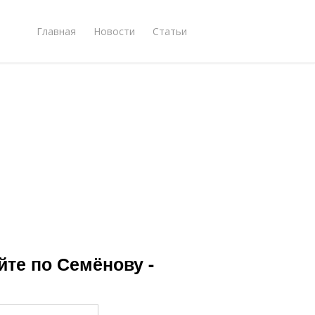
Главная
Новости
Статьи
йте по Семёнову -