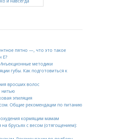
ентное пятно —, что это такое
н Е?
 Инъекционные методики
ции губы. Как подготовиться к
ния вросших волос
г нитью
сковая эпиляция
есом. Общие рекомендации по питанию
 похудения кормящим мамам
на брусьях с весом (отягощением):
рузкам. Рекомендации по подбору