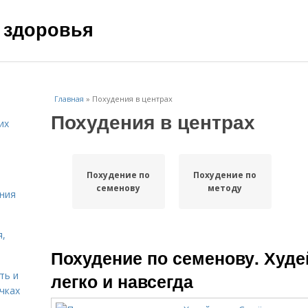
 здоровья
Главная
»
Похудения в центрах
Похудения в центрах
их
Похудение по
Похудение по
семенову
методу
ния
я,
Похудение по семенову. Худе
ть и
легко и навсегда
чках