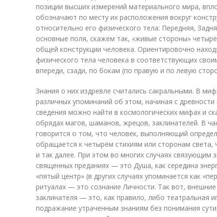
позиции высших измерений материального мира, впл
обозначают по месту их расположения вокруг констр
относительно его физического тела: Передняя, Задня
основные поля, скажем так, «живые стороны» четырё
общей конструкции человека. Ориентировочно находя
физического тела человека в соответствующих свои
впереди, сзади, по бокам (по правую и по левую сторо
Знания о них издревле считались сакральными. В ми
различных упоминаний об этом, начиная с древности 
сведения можно найти в космологических мифах и ск
обрядах магов, шаманов, жрецов, заклинателей. В ча
говорится о том, что человек, выполняющий опреде
обращается к четырём стихиям или сторонам света,
и так далее. При этом во многих случаях связующим 
священных преданиях — это Душа, как середина энер
«пятый центр» (в других случаях упоминается как «пер
ритуалах — это сознание Личности. Так вот, внешние
заклинателя — это, как правило, либо театральная иг
подражание утраченным знаниям без понимания сути,