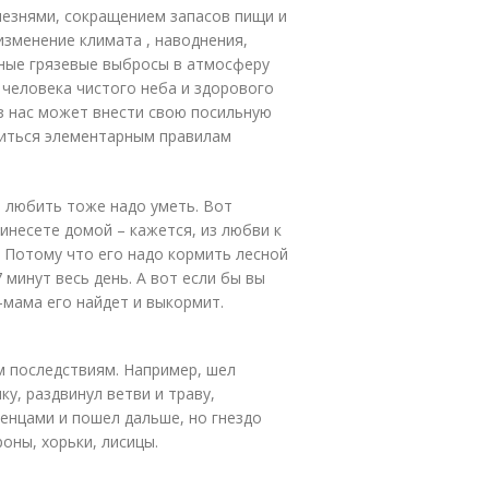
лезнями, сокращением запасов пищи и
изменение климата , наводнения,
нные грязевые выбросы в атмосферу
 человека чистого неба и здорового
из нас может внести свою посильную
читься элементарным правилам
ь любить тоже надо уметь. Вот
ринесете домой – кажется, из любви к
? Потому что его надо кормить лесной
 минут весь день. А вот если бы вы
а-мама его найдет и выкормит.
 последствиям. Например, шел
ку, раздвинул ветви и траву,
нцами и пошел дальше, но гнездо
оны, хорьки, лисицы.