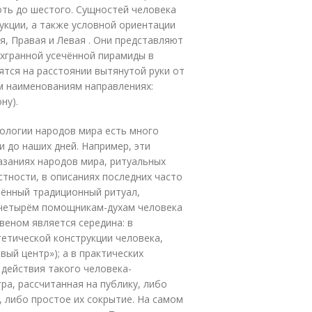
оть до шестого. Сущностей человека
укции, а также условной ориентации
я, Правая и Левая . Они представляют
хгранной усечённой пирамиды в
тся на расстоянии вытянутой руки от
м наименованиям направлениях:
ну).
фологии народов мира есть много
и до наших дней. Например, эти
азаниях народов мира, ритуальных
стности, в описаниях последних часто
лённый традиционный ритуал,
 четырём помощникам-духам человека
звеном является середина: в
гетической конструкции человека,
вый центр»); а в практических
 действия такого человека-
ра, рассчитанная на публику, либо
 либо простое их сокрытие. На самом