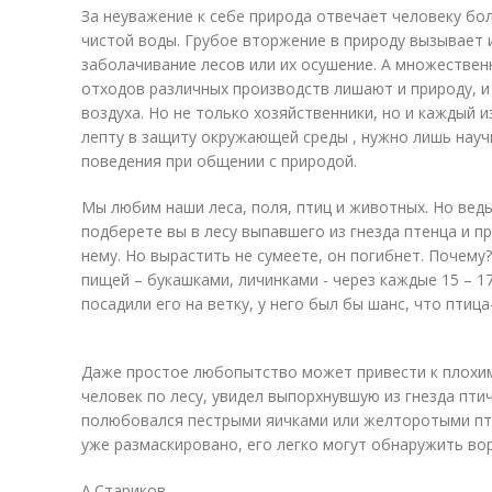
За неуважение к себе природа отвечает человеку бо
чистой воды. Грубое вторжение в природу вызывает 
заболачивание лесов или их осушение. А множестве
отходов различных производств лишают и природу, и
воздуха. Но не только хозяйственники, но и каждый 
лепту в защиту окружающей среды , нужно лишь нау
поведения при общении с природой.
Мы любим наши леса, поля, птиц и животных. Но вед
подберете вы в лесу выпавшего из гнезда птенца и п
нему. Но вырастить не сумеете, он погибнет. Почему
пищей – букашками, личинками - через каждые 15 – 17
посадили его на ветку, у него был бы шанс, что птиц
Даже простое любопытство может привести к плохим
человек по лесу, увидел выпорхнувшую из гнезда птич
полюбовался пестрыми яичками или желторотыми пте
уже размаскировано, его легко могут обнаружить вор
А.Стариков