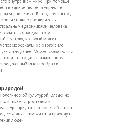
в его внутреннем мире. При помощи
ебя в единое целое, и управляет
ром управления». Благодаря такому
е значительно расширяются.
стральными двойниками человека.
кажем так, определённое
ный сгусток», который может
 человек: зеркальное отражение
духа и так далее. Можно сказать, что
 техник, находясь в изменённом
 определённый мыслеообраз и
ё.
 природой
кологической культурой. Владение
 политикам, строителям и
культура приучает человека быть на
ед, сохраняющим жизнь и природу не
лений людей.