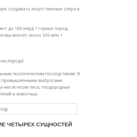
оря, создавать искусственные озёра и
ют до 100 млрд т горных пород,
почвы вносят около 500 млн т
 кислорода!
льным экологическим последствиям. В
ны промышленными выбросами.
а них исчезли леса, плодородные
тений и животных.
АНИЕ ЧЕТЫРЕХ СУЩНОСТЕЙ