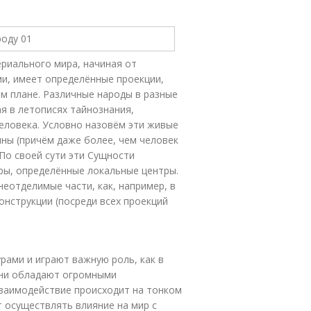
риального мира, начиная от
ми, имеет определённые проекции,
ом плане. Различные народы в разные
я в летописях тайнознания,
человека. Условно назовём эти живые
мны (причём даже более, чем человек
 По своей сути эти Сущности
ы, определённые локальные центры.
неотделимые части, как, например, в
конструкции (посреди всех проекций
ами и играют важную роль, как в
 Они обладают огромными
взаимодействие происходит на тонком
т осуществлять влияние на мир с