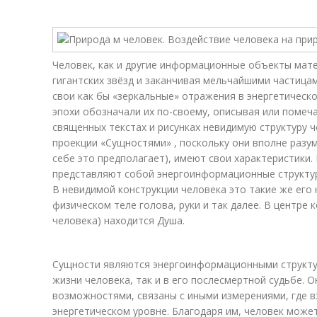
Человек, как и другие информационные объекты мате
гигантских звёзд и заканчивая мельчайшими частица
свои как бы «зеркальные» отражения в энергетическ
эпохи обозначали их по-своему, описывая или помеча
священных текстах и рисунках невидимую структуру 
проекции «Сущностями» , поскольку они вполне разу
себе это предполагает), имеют свои характеристики.
представляют собой энергоинформационные структур
В невидимой конструкции человека это такие же его 
физическом теле голова, руки и так далее. В центре 
человека) находится Душа.
Сущности являются энергоинформационными структур
жизни человека, так и в его послесмертной судьбе.
возможностями, связаны с иными измерениями, где 
энергетическом уровне. Благодаря им, человек може