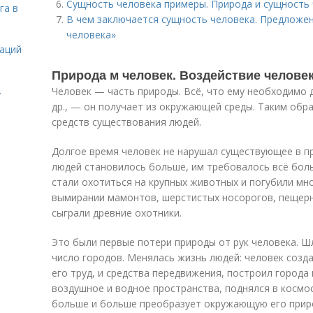
Сущность человека примеры. Природа и сущность
га в
В чем заключается сущность человека. Предложе
человека»
даций
Природа м человек. Воздействие челове
.
Человек — часть природы. Всё, что ему необходимо 
др., — он получает из окружающей среды. Таким обр
средств существования людей.
Долгое время человек не нарушал существующее в п
людей становилось больше, им требовалось всё бол
стали охотиться на крупных животных и погубили мно
вымирании мамонтов, шерстистых носорогов, пещер
сыграли древние охотники.
Это были первые потери природы от рук человека. Шл
число городов. Менялась жизнь людей: человек соз
его труд, и средства передвижения, построил города
воздушное и водное пространства, поднялся в космо
больше и больше преобразует окружающую его прир