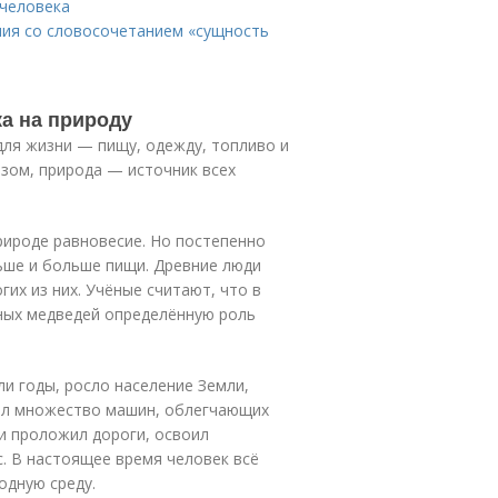
 человека
ния со словосочетанием «сущность
ка на природу
для жизни — пищу, одежду, топливо и
азом, природа — источник всех
рироде равновесие. Но постепенно
ьше и больше пищи. Древние люди
гих из них. Учёные считают, что в
ных медведей определённую роль
и годы, росло население Земли,
дал множество машин, облегчающих
 и проложил дороги, освоил
с. В настоящее время человек всё
одную среду.