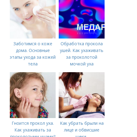
Заботимся о коже
Обработка прокола
дома. Основные
ушей. Как ухаживать
этапы ухода за кожей
за проколотой
тела
мочкой уха
Гноится прокол уха.
Как убрать брыли на
Как ухаживать за
лице и обвисшие
проколотыми ушами?
щеки..