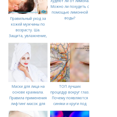
Худеют ли от лимона.
Можно ли похудеть с
помощью лимонной
воды?
Правильный уход за
кожей мужчины по
возрасту. Ша.
Защита, увлажнение,
питание
Маски для лица на
ТОП лучших
основе крахмала.
процедур вокруг глаз.
Правила применения
Почему появляются
лифтинг-масок для
синяки и круги под
лица из крахмала
глазами?