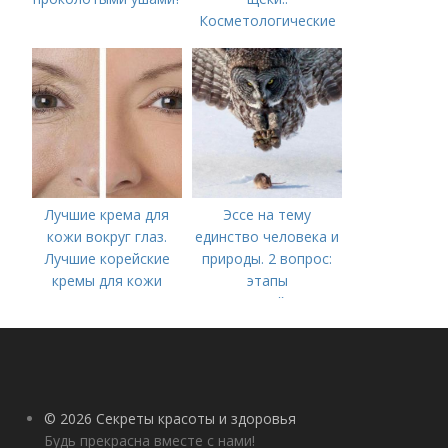
Косметологические
процедуры
Лучшие крема для
Эссе на тему
кожи вокруг глаз.
единство человека и
Лучшие корейские
природы. 2 вопрос:
кремы для кожи
этапы
вокруг глаз в 2022
взаимодействия
году
природного и
социального бытия
человека.
© 2026 Секреты красоты и здоровья
Будь прекрасна вместе с нами!