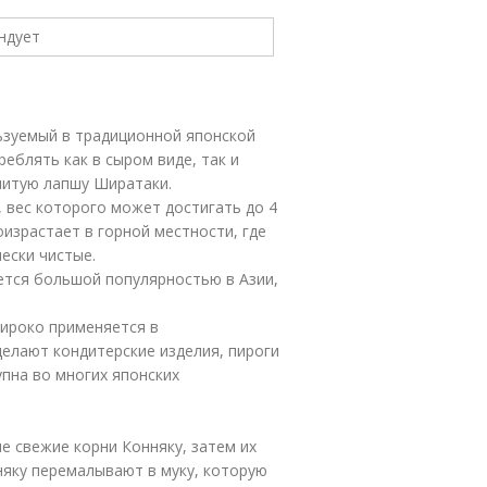
ьзуемый в традиционной японской
еблять как в сыром виде, так и
нитую лапшу Ширатаки.
, вес которого может достигать до 4
оизрастает в горной местности, где
ески чистые.
ется большой популярностью в Азии,
ироко применяется в
 делают кондитерские изделия, пироги
пна во многих японских
 свежие корни Конняку, затем их
яку перемалывают в муку, которую