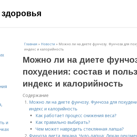
 здоровья
Главная
»
Новости
»
Можно ли на диете фунчозу. Фунчоза для пох
индекс и калорийность
их
Можно ли на диете фунчоз
похудения: состав и поль
индекс и калорийность
ния
Содержание
Можно ли на диете фунчозу. Фунчоза для похудени
я,
индекс и калорийность
Как работает процесс снижения веса?
Как правильно выбирать?
ть и
Чем может навредить стеклянная лапша?
чках
Фунчоза диета дюкана. Чудо-лапша: Дюкан рекоме