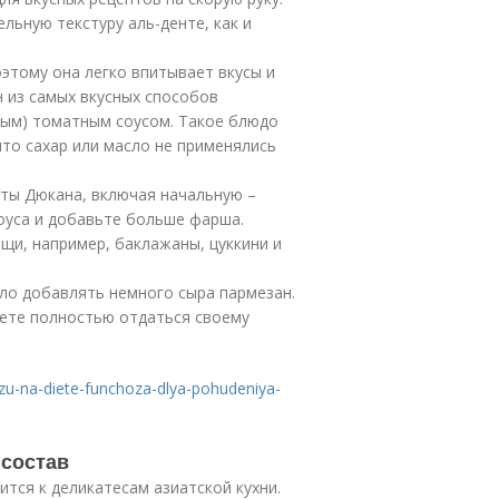
льную текстуру аль-денте, как и
оэтому она легко впитывает вкусы и
 из самых вкусных способов
ным) томатным соусом. Такое блюдо
что сахар или масло не применялись
ты Дюкана, включая начальную –
оуса и добавьте больше фарша.
щи, например, баклажаны, цуккини и
ло добавлять немного сыра пармезан.
жете полностью отдаться своему
zu-na-diete-funchoza-dlya-pohudeniya-
 состав
тся к деликатесам азиатской кухни.