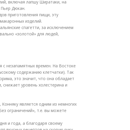
лий, включая лапшу Ширатаки, на
 Пьер Дюкан.
дов приготовления пищи, эту
макаронных изделий.
альянские спагетти, за исключением
квально «золотой» для людей,
ся с незапамятных времен. На Востоке
ысокому содержанию клетчатки). Так
орима, это значит, что она обладает
 снижает уровень холестерина и
 Конняку является одним из немногих
ез ограничений», т.е. вы можете
ня и года, а благодаря своему
я вкусных рецептов на скорую руку.