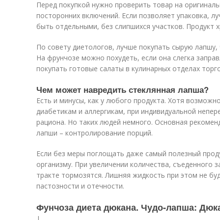
Перед покупкой нужно проверить товар на оригиналь
посторонних включений. Если позволяет упаковка, л
быть отдельными, без слипшихся участков. Продукт хр
По совету диетологов, лучше покупать сырую лапшу,
На фрунчозе можно похудеть, если она слегка запра
покупать готовые салаты в кулинарных отделах торг
Чем может навредить стеклянная лапша?
Есть и минусы, как у любого продукта. Хотя возможн
диабетикам и аллергикам, при индивидуальной непер
рациона. Но таких людей немного. Основная рекомен
лапши – контролирование порций.
Если без меры поглощать даже самый полезный прод
организму. При увеличении количества, съеденного з
тракте тормозятся. Лишняя жидкость при этом не буд
пастозности и отечности.
Фунчоза диета дюкана. Чудо-лапша: Дюк
|