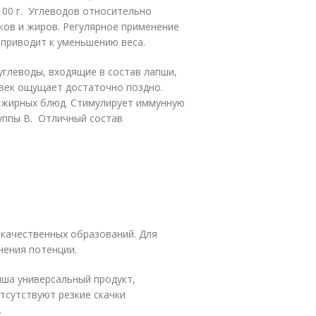
100 г. Углеводов относительно
ков и жиров. Регулярное применение
приводит к уменьшению веса.
углеводы, входящие в состав лапши,
овек ощущает достаточно поздно.
и жирных блюд. Стимулирует иммунную
уппы В. Отличный состав
окачественных образований. Для
нения потенции.
пша универсальный продукт,
тсутствуют резкие скачки
.