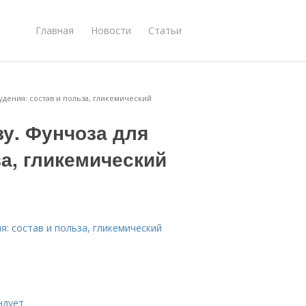
Главная
Новости
Статьи
удения: состав и польза, гликемический
у. Фунчоза для
за, гликемический
я: состав и польза, гликемический
ндует