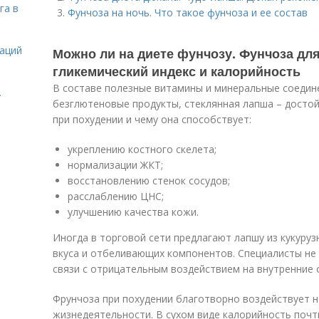
га в
Фунчоза на ночь. Что такое фунчоза и ее состав
даций
Можно ли на диете фунчозу. Фунчоза для
гликемический индекс и калорийность
В составе полезные витамины и минеральные соедине
.
безглютеновые продукты, стеклянная лапша – достой
при похудении и чему она способствует:
укреплению костного скелета;
нормализации ЖКТ;
восстановлению стенок сосудов;
расслаблению ЦНС;
улучшению качества кожи.
Иногда в торговой сети предлагают лапшу из кукуруз
вкуса и отбеливающих компонентов. Специалисты не 
связи с отрицательным воздействием на внутренние 
Фрунчоза при похудении благотворно воздействует н
жизнедеятельности. В сухом виде калорийность почти 