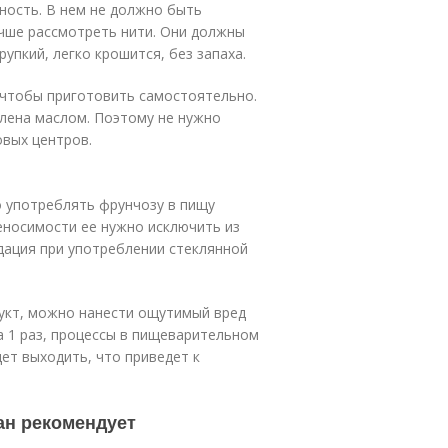
ность. В нем не должно быть
учше рассмотреть нити. Они должны
упкий, легко крошится, без запаха.
 чтобы приготовить самостоятельно.
влена маслом. Поэтому не нужно
овых центров.
о употреблять фрунчозу в пищу
еносимости ее нужно исключить из
дация при употреблении стеклянной
укт, можно нанести ощутимый вред
а 1 раз, процессы в пищеварительном
ет выходить, что приведет к
ан рекомендует