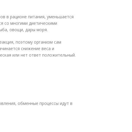
ов в рационе питания, уменьшается
ся со многими диетическими
ыба, овощи, дары моря.
еакция, поэтому организм сам
ачинается снижение веса и
еская или нет ответ положительный.
овления, обменные процессы идут в