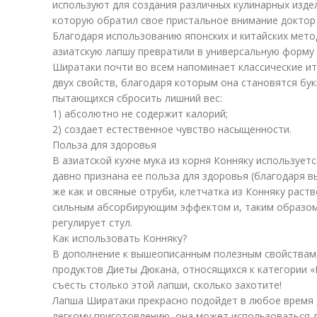
используют для создания различных кулинарных изде
которую обратил свое пристальное внимание доктор
Благодаря использованию японских и китайских мето
азиатскую лапшу превратили в универсальную форму 
Ширатаки почти во всем напоминает классические ит
двух свойств, благодаря которым она становятся бу
пытающихся сбросить лишний вес:
1) абсолютно не содержит калорий;
2) создает естественное чувство насыщенности.
Польза для здоровья
В азиатской кухне мука из корня Конняку использует
давно признана ее польза для здоровья (благодаря в
же как и овсяные отруби, клетчатка из Конняку раств
сильным абсорбирующим эффектом и, таким образом,
регулирует стул.
Как использовать Конняку?
В дополнение к вышеописанным полезным свойствам,
продуктов Диеты Дюкана, относящихся к категории «Б
съесть столько этой лапши, сколько захотите!
Лапша Ширатаки прекрасно подойдет в любое время д
легкому приготовлению, она может использоваться дл