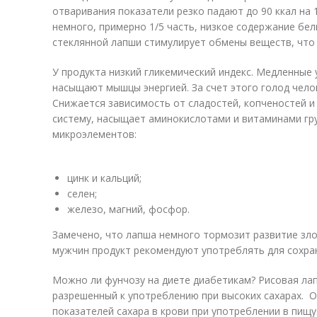
отваривания показатели резко падают до 90 ккал на 
немного, примерно 1/5 часть, низкое содержание бел
стеклянной лапши стимулирует обмены веществ, что 
У продукта низкий гликемический индекс. Медленные 
насыщают мышцы энергией. За счет этого голод чел
Снижается зависимость от сладостей, копченостей 
систему, насыщает аминокислотами и витаминами гр
микроэлементов:
цинк и кальций;
селен;
железо, магний, фосфор.
Замечено, что лапша немного тормозит развитие зл
мужчин продукт рекомендуют употреблять для сохра
Можно ли фунчозу на диете диабетикам? Рисовая ла
разрешенный к употреблению при высоких сахарах. О
показателей сахара в крови при употреблении в пищу