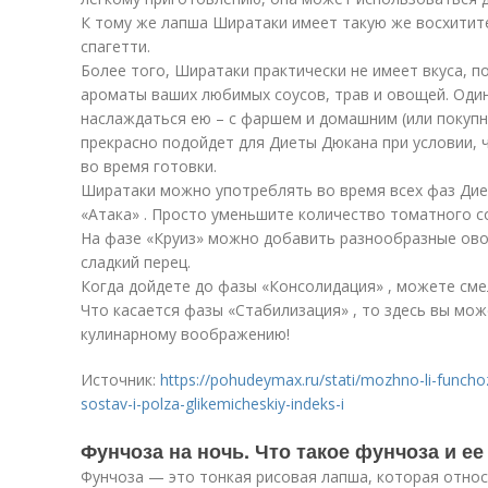
К тому же лапша Ширатаки имеет такую же восхитите
спагетти.
Более того, Ширатаки практически не имеет вкуса, п
ароматы ваших любимых соусов, трав и овощей. Один
наслаждаться ею – с фаршем и домашним (или покуп
прекрасно подойдет для Диеты Дюкана при условии, 
во время готовки.
Ширатаки можно употреблять во время всех фаз Дие
«Атака» . Просто уменьшите количество томатного с
На фазе «Круиз» можно добавить разнообразные ово
сладкий перец.
Когда дойдете до фазы «Консолидация» , можете сме
Что касается фазы «Стабилизация» , то здесь вы мо
кулинарному воображению!
Источник:
https://pohudeymax.ru/stati/mozhno-li-funcho
sostav-i-polza-glikemicheskiy-indeks-i
Фунчоза на ночь. Что такое фунчоза и ее
Фунчоза — это тонкая рисовая лапша, которая относи