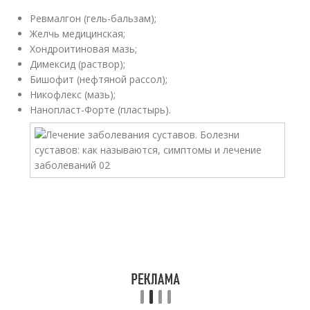
Ревмалгон (гель-бальзам);
Желчь медицинская;
Хондроитиновая мазь;
Димексид (раствор);
Бишофит (нефтяной рассол);
Никофлекс (мазь);
Нанопласт-Форте (пластырь).