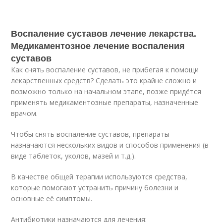
Воспаление суставов лечение лекарства.
Медикаментозное лечение воспаления
суставов
Как снять воспаление суставов, не прибегая к помощи
лекарственных средств? Сделать это крайне сложно и
возможно только на начальном этапе, позже придётся
применять медикаментозные препараты, назначенные
врачом.
Чтобы снять воспаление суставов, препараты
назначаются нескольких видов и способов применения (в
виде таблеток, уколов, мазей и т.д.).
В качестве общей терапии используются средства,
которые помогают устранить причину болезни и
основные её симптомы.
Антибиотики назначаются для лечения: