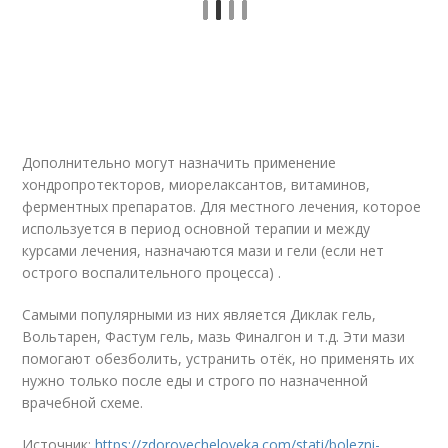
Дополнительно могут назначить применение
хондропротекторов, миорелаксантов, витаминов,
ферментных препаратов. Для местного лечения, которое
используется в период основной терапии и между
курсами лечения, назначаются мази и гели (если нет
острого воспалительного процесса) .
Самыми популярными из них является Диклак гель,
Вольтарен, Фастум гель, мазь Финалгон и т.д. Эти мази
помогают обезболить, устранить отёк, но применять их
нужно только после еды и строго по назначенной
врачебной схеме.
Источник:
https://zdorovecheloveka.com/stati/bolezni-