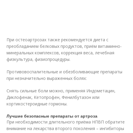
При остеоартрозах также рекомендуется диета с
преобладанием белковых продуктов, приём витаминно-
минеральных комплексов, коррекция веса, лечебная
физкультура, физиопроцедуры.
Противовоспалительные и обезболивающие препараты
при незначительно выраженных болях:
Снять сильные боли можно, применяя Индометацин,
Диклофенак, Кетопрофен, Фенилбутазон или
кортикостероидные гормоны.
Лучшие безопасные препараты от артроза
При необходимости длительного приёма НПВП обратите
внимание на лекарства второго поколения – ингибиторы