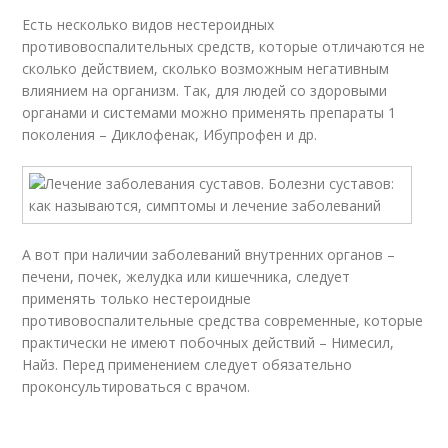
Есть несколько видов нестероидных
противовоспалительных средств, которые отличаются не
сколько действием, сколько возможным негативным
влиянием на организм. Так, для людей со здоровыми
органами и системами можно применять препараты 1
поколения – Диклофенак, Ибупрофен и др.
А вот при наличии заболеваний внутренних органов –
печени, почек, желудка или кишечника, следует
применять только нестероидные
противовоспалительные средства современные, которые
практически не имеют побочных действий – Нимесил,
Найз. Перед применением следует обязательно
проконсультироваться с врачом.