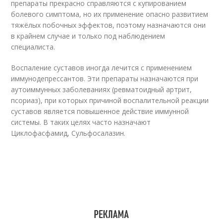
препараты прекрасно справляются с купированием
болевого симптома, но их применение опасно развитием
тяжёлых побочных эффектов, поэтому назначаются они
в крайнем случае и только под наблюдением
специалиста.
Воспаление суставов иногда лечится с применением
иммунодепрессантов. Эти препараты назначаются при
аутоиммунных заболеваниях (ревматоидный артрит,
псориаз), при которых причиной воспалительной реакции
суставов является повышенное действие иммунной
системы. В таких целях часто назначают
Циклофасфамид, Сульфосалазин.