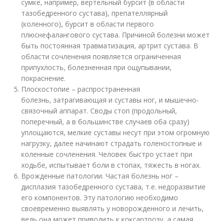
сумке, например, вертельный бурсит (в области
тазобедренного сустава), препателлярный
(коленного), бурсит в области первого
плюснефалангового сустава. Причиной болезни может
быть постоянная травматизация, артрит сустава. В
области сочленения появляется ограниченная
припухлость, болезненная при ощупывании,
покраснение.
Плоскостопие – распространенная
болезнь, затрагивающая и суставы ног, и мышечно-
связочный аппарат. Своды стоп (продольный,
поперечный, а в большинстве случаев оба сразу)
уплощаются, мелкие суставы несут при этом огромную
нагрузку, далее начинают страдать голеностопные и
коленные сочленения. Человек быстро устает при
ходьбе, испытывает боли в стопах, тяжесть в ногах.
Врожденные патологии. Частая болезнь ног –
дисплазия тазобедренного сустава, т.е. недоразвитие
его компонентов. Эту патологию необходимо
своевременно выявлять у новорожденного и лечить,
ведь она может приводить к коксартрозу, а самая