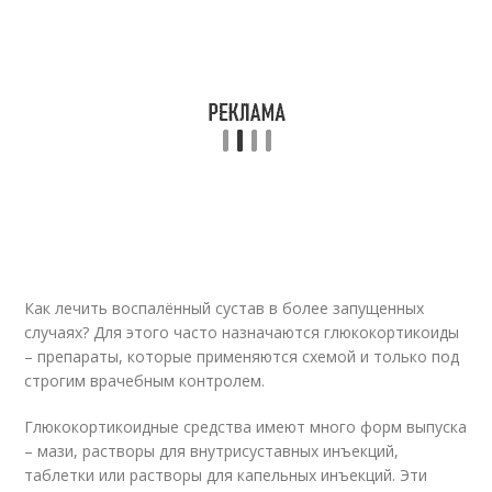
Как лечить воспалённый сустав в более запущенных
случаях? Для этого часто назначаются глюкокортикоиды
– препараты, которые применяются схемой и только под
строгим врачебным контролем.
Глюкокортикоидные средства имеют много форм выпуска
– мази, растворы для внутрисуставных инъекций,
таблетки или растворы для капельных инъекций. Эти