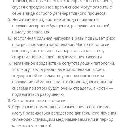
травмы, которые не были своевременно вылечены,
спустя определенное время снова могут заявить о
себе в виде острого дегенеративного процесса.
Негативное воздействие холода приводит к
нарушению кровообращения, разрушению тканей,
началу воспаления.
Постоянная сильная нагрузка в разы повышает риск
прогрессирования заболеваний. Часто патологии
опорно-двигательного аппарата выявляются у
спортсменов и людей, поднимающих тяжести.
Негативное воздействие сопутствующих патологий.
Это могут быть различные заболевания крови,
эндокринной системы, внутренних органов или
нарушение обмена веществ. Опорно-двигательная
система при этом будет очень страдать, а кости —
подвергаться разрушению.
Онкологические патологии.
Серьезные гормональные изменения в организме
(могут развиваться вследствие длительного лечения
сильнодействующими медикаментами или в период
климакса у женщин).