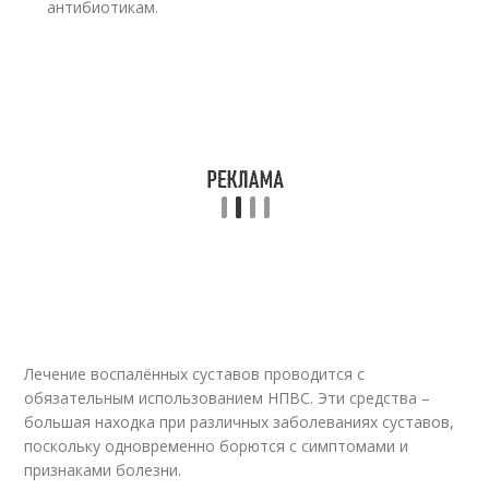
антибиотикам.
Лечение воспалённых суставов проводится с
обязательным использованием НПВС. Эти средства –
большая находка при различных заболеваниях суставов,
поскольку одновременно борются с симптомами и
признаками болезни.