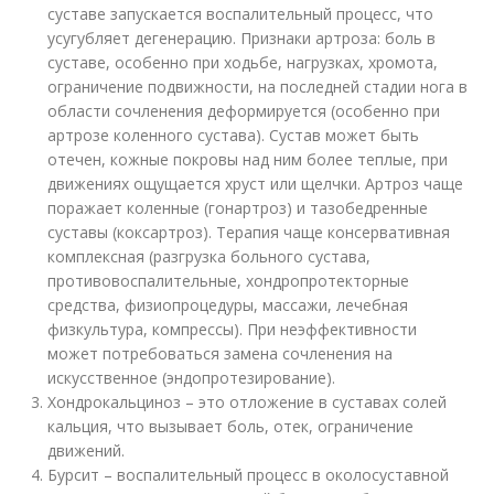
суставе запускается воспалительный процесс, что
усугубляет дегенерацию. Признаки артроза: боль в
суставе, особенно при ходьбе, нагрузках, хромота,
ограничение подвижности, на последней стадии нога в
области сочленения деформируется (особенно при
артрозе коленного сустава). Сустав может быть
отечен, кожные покровы над ним более теплые, при
движениях ощущается хруст или щелчки. Артроз чаще
поражает коленные (гонартроз) и тазобедренные
суставы (коксартроз). Терапия чаще консервативная
комплексная (разгрузка больного сустава,
противовоспалительные, хондропротекторные
средства, физиопроцедуры, массажи, лечебная
физкультура, компрессы). При неэффективности
может потребоваться замена сочленения на
искусственное (эндопротезирование).
Хондрокальциноз – это отложение в суставах солей
кальция, что вызывает боль, отек, ограничение
движений.
Бурсит – воспалительный процесс в околосуставной