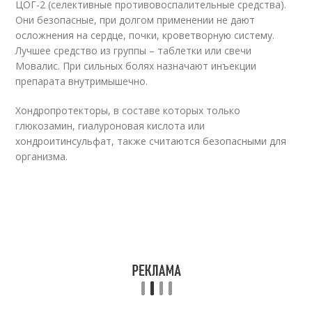
ЦОГ-2 (селективные противовоспалительные средства).
Они безопасные, при долгом применении не дают
осложнения на сердце, почки, кроветворную систему.
Лучшее средство из группы – таблетки или свечи
Мовалис. При сильных болях назначают инъекции
препарата внутримышечно.
Хондропротекторы, в составе которых только
глюкозамин, гиалуроновая кислота или
хондроитинсульфат, также считаются безопасными для
организма.