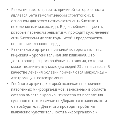
Ревматического артрита, причиной которого часто
является бета гемолитический стрептококк. В
основном для этого назначаются антибиотики 1
поколения или макролиды. В дальнейшем пациенты,
которые перенесли ревматизм, проходят курс лечения
антибиотиками долгие годы, чтобы предотвратить
поражение клапанов сердца.
Реактивного артрита, причиной которого является
инфекция – урогенитальная или кишечная. Это
достаточно распространённая патология, которая
может возникнуть у молодых людей 25 лет и старше. В
качестве лечения болезни применяются макролиды –
Азитромицин, Рокситромицин.
Гнойного артрита, который возникает по причине
патогенных микроорганизмов, занесённых в область
сустава вместе с кровью. Лекарства от воспаления
суставов в таком случае подбираются в зависимости
от возбудителя. Для этого проводят пробы на
выявление чувствительности микроорганизма к