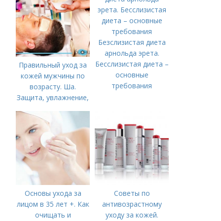
Безслизистая диета
арнольда эрета.
Бесслизистая диета –
Правильный уход за
основные
кожей мужчины по
требования
возрасту. Ша.
Защита, увлажнение,
питание
Основы ухода за
Советы по
лицом в 35 лет +. Как
антивозрастному
очищать и
уходу за кожей.