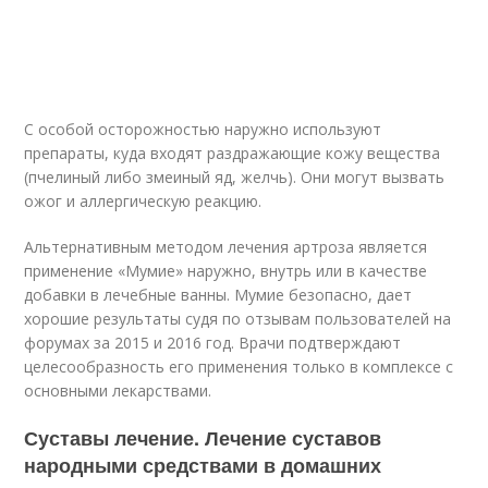
С особой осторожностью наружно используют
препараты, куда входят раздражающие кожу вещества
(пчелиный либо змеиный яд, желчь). Они могут вызвать
ожог и аллергическую реакцию.
Альтернативным методом лечения артроза является
применение «Мумие» наружно, внутрь или в качестве
добавки в лечебные ванны. Мумие безопасно, дает
хорошие результаты судя по отзывам пользователей на
форумах за 2015 и 2016 год. Врачи подтверждают
целесообразность его применения только в комплексе с
основными лекарствами.
Суставы лечение. Лечение суставов
народными средствами в домашних