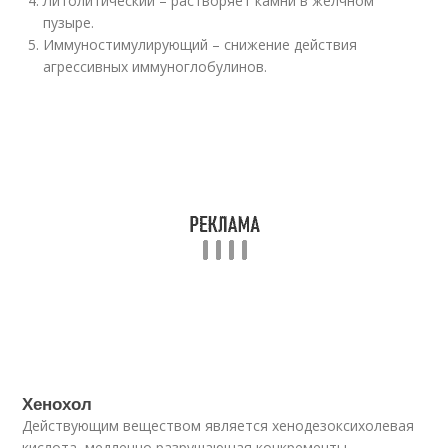
Литолитический – растворяет камни в желчном
пузыре.
Иммуностимулирующий – снижение действия
агрессивных иммуноглобулинов.
Хенохол
Действующим веществом является хенодезоксихолевая
кислота, медленно разрушающая конкременты,