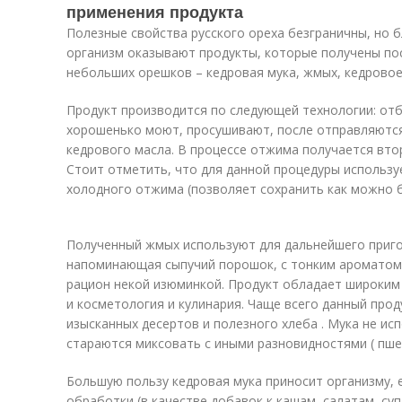
применения продукта
Полезные свойства русского ореха безграничны, но 
организм оказывают продукты, которые получены по
небольших орешков – кедровая мука, жмых, кедровое
Продукт производится по следующей технологии: от
хорошенько моют, просушивают, после отправляются
кедрового масла. В процессе отжима получается вто
Стоит отметить, что для данной процедуры использу
холодного отжима (позволяет сохранить как можно б
Полученный жмых используют для дальнейшего приго
напоминающая сыпучий порошок, с тонким ароматом
рацион некой изюминкой. Продукт обладает широким 
и косметология и кулинария. Чаще всего данный про
изысканных десертов и полезного хлеба . Мука не исп
стараются миксовать с иными разновидностями ( пшени
Большую пользу кедровая мука приносит организму, 
обработки (в качестве добавок к кашам, салатам, супа