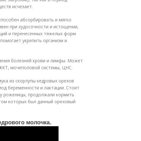
еств исчезает.
способен абсорбировать и мягко
ивен при худосочности и истощении,
ций и перенесенных тяжелых форм
 помогает укрепить организм и
чения болезней крови и лимфы. Может
ЖКТ, мочеполовой системы, ЦНС.
мука из скорлупы кедровых орехов
иод беременности и лактации. Стоит
 у роженицы, продолжали кормить
том которых был данный ореховый
едрового молочка.