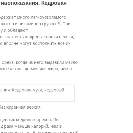
тивопоказания. Кедровая
содержат много легкоусвояемого
олокон и витаминов группы B. Они
ну и обладают
ствах есть кедровые орехи нельзя,
о вполне могут восполнить все их
ореха, когда из него выдавили масло.
ржится гораздо меньше жира, чем в
безжиренная версия
щенных кедровых орехов. По
 2 раза меньше калорий, чем в
зных минералов, 6 витаминов группы B