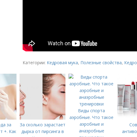
Категории:
Кедровая мука
,
Полезные свойства
,
Кедр
Виды спорта
аэробные. Что такое
аэробные и
да за
За сколько зарастает
Сов
анаэробные
т +. Как
дырка от пирсинга в
антиво