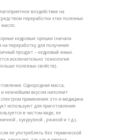
благоприятное воздействие на
средством переработки этих полезных
 масло.
борные кедровые орешки сначала
 на переработку для получения
ричный продукт – кедровый жмых.
ется исключительно технология
ольше полезных свойств).
товления. Однородная масса,
 и нежнейшим вкусом наполнит
спектром применения: это и медицина
дукт используют для приготовления
ользуется в чистом виде, ее
чной , кукурузной , ржаной и т.д.).
если ее употреблять без термической
м, закускам), так как в период