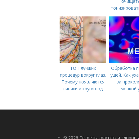
очищать
тонизироват
ТОП лучших
Обработка п
процедур вокруг глаз.
ушей. Как ух
Почему появляются
за прокол
синяки и круги под
мочкой 
глазами?
© 2026 Секреты красоты и здоровь