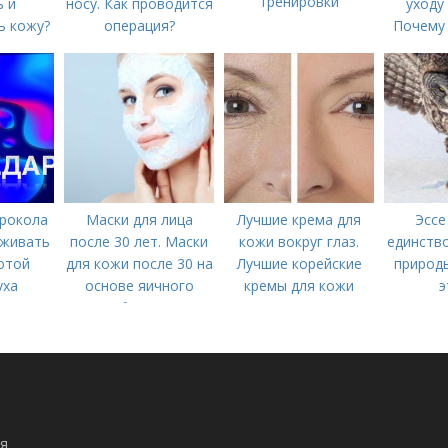
тренировки
 и
носу. Как проводится
уходу
ь кожу?
операция?
Почему
ухода н
рокола
Маски для лица
Лучшие крема для
Эссе
аживать
после 30 лет. Маски
кожи вокруг глаз.
единство
отой
для кожи после 30 на
Лучшие корейские
природы
уха
основе яичного
кремы для кожи
э
белка
вокруг глаз в 2022
взаим
году
прир
социаль
чел
я