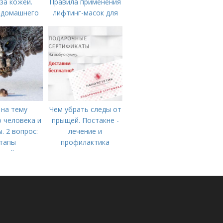
 за кожей.
Правила применения
 домашнего
лифтинг-масок для
едостаточно
лица из крахмала
 на тему
Чем убрать следы от
 человека и
прыщей. Постакне -
. 2 вопрос:
лечение и
тапы
профилактика
одействия
одного и
ного бытия
овека.