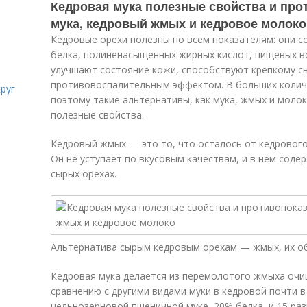
Кедровая мука полезные свойства и про
мука, кедровый жмых и кедровое молоко
Кедровые орехи полезны по всем показателям: они 
белка, полиненасыщенных жирных кислот, пищевых в
улучшают состояние кожи, способствуют крепкому с
противовоспалительным эффектом. В больших количе
руг
поэтому такие альтернативы, как мука, жмых и молок
полезные свойства.
Кедровый жмых — это то, что осталось от кедрового 
Он не уступает по вкусовым качествам, и в нем соде
сырых орехах.
Альтернатива сырым кедровым орехам — жмых, их о
Кедровая мука делается из перемолотого жмыха очи
сравнению с другими видами муки в кедровой почти в
цельнозерновой пшеничной муке, 20% белка, и 15 ра