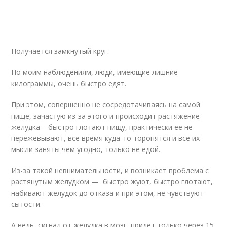
Получается замкнутый круг.
По моим наблюдениям, люди, имеющие лишние
килограммы, очень быстро едят.
При этом, совершенно не сосредотачиваясь на самой
пище, зачастую из-за этого и происходит растяжение
желудка – быстро глотают пищу, практически ее не
пережевывают, все время куда-то торопятся и все их
мысли заняты чем угодно, только не едой.
Из-за такой невнимательности, и возникает проблема с
растянутым желудком — быстро жуют, быстро глотают,
набивают желудок до отказа и при этом, не чувствуют
сытости.
А ведь, сигнал от желудка в мозг, придет только через 15