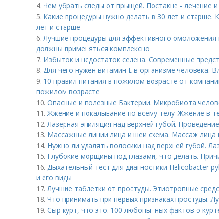
4.
Чем убрать следы от прыщей. Постакне - лечение 
5.
Какие процедуры нужно делать в 30 лет и старше. 
лет и старше
6.
Лучшие процедуры для эффективного омоложения 
должны применяться комплексно
7.
Избыток и недостаток селена. Современные предст
8.
Для чего нужен витамин Е в организме человека. В
9.
10 правил питания в пожилом возрасте от компании
пожилом возрасте
10.
Опасные и полезные Бактерии. Микробиота челове
11.
Жжение и покалывание по всему телу. Жжение в т
12.
Лазерная эпиляция над верхней губой. Проведени
13.
Массажные линии лица и шеи схема. Массаж лица 
14.
Нужно ли удалять волосики над верхней губой. Ла
15.
Глубокие морщины под глазами, что делать. При
16.
Дыхательный тест для диагностики Helicobacter py
и его виды
17.
Лучшие таблетки от простуды. Этиотропные сред
18.
Что принимать при первых признаках простуды. Л
19.
Сыр курт, что это. 100 любопытных фактов о курт