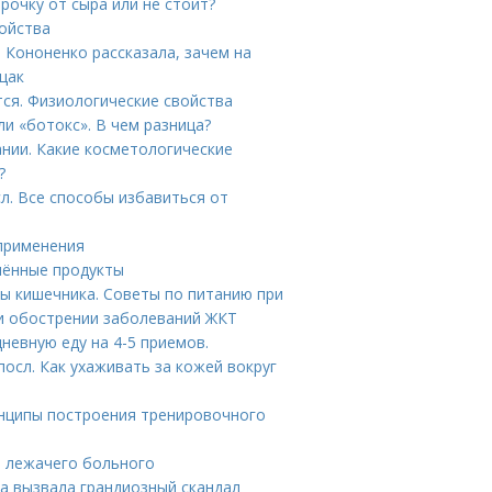
рочку от сыра или не стоит?
войства
 Кононенко рассказала, зачем на
щак
тся. Физиологические свойства
и «ботокс». В чем разница?
нии. Какие косметологические
?
л. Все способы избавиться от
 применения
шённые продукты
ы кишечника. Советы по питанию при
и обострении заболеваний ЖКТ
невную еду на 4-5 приемов.
осл. Как ухаживать за кожей вокруг
инципы построения тренировочного
я лежачего больного
а вызвала грандиозный скандал