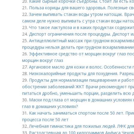
20.
Какие сырные корочки съедобны. Стоит ли есть ко
21.
Польза корицы для вашего здоровья. Полезные с
22.
Зачем выпивать стакан воды утром натощак. Врач
самом деле нужно выпивать с утра стакан воды нато
23.
Что такое лактулоза и в каких продуктах содержи
24.
Диспорт ограничения после процедуры. Диспорт ил
25.
Антицеллюлитный массаж при грудном вскармлива
процедуры нельзя делать при грудном вскармливании
26.
Эффективное средство от морщин вокруг глаз пос
морщин вокруг глаз
27.
Аргановое масло для кожи и волос. Особенности
28.
Низкокалорийные продукты для похудения. Разре
29.
Продукты для нормализации пищеварения и работ
обострении заболеваний ЖКТ Врачи рекомендуют пр
питаться дробно, уменьшить порции, разделить всю д
30.
Маски под глаза от морщин в домашних условиях п
глаз в домашних условиях?
31.
Как начать заниматься спортом после 50 лет. Пр
процесса после 50 лет
32.
Лечебная гимнастика для пожилых людей. ЛФК дл
33.
Растолстевшая до 100 килограммов Анфиса Чехов