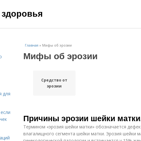
 здоровья
Главная
»
Мифы об эрозии
Мифы об эрозии
о
Средство от
эрозии
я для
 если
Причины эрозии шейки матки
чек
Термином «эрозия шейки матки» обозначается дефек
влагалищного сегмента шейки матки. Эрозия шейки м
даций
гинекологической патологии и встречается у 15% же