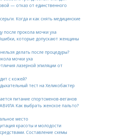
овой — отказ от единственного
ерьги. Когда и как снять медицинские
ду после прокола мочки уха
 Ошибки, которые допускают женщины
 нельзя делать после процедуры?
окола мочки уха
Отличия лазерной эпиляции от
одит с кожей?
 дыхательный тест на Хеликобактер
чается питание спортсменов-веганов
РАВИЛА Как выбрать женское пальто?
пальное место
дитация красоты и молодости
средствами. Составление схемы