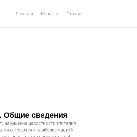
Главная
Новости
Статьи
. Общие сведения
т, нарушение целостности эпителия
атки относится к наиболее частой
нщин, иногда даже неоднократно!.