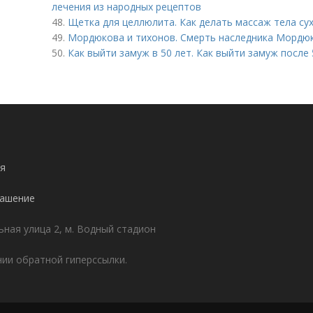
лечения из народных рецептов
48.
Щетка для целлюлита. Как делать массаж тела с
49.
Мордюкова и тихонов. Смерть наследника Мордю
50.
Как выйти замуж в 50 лет. Как выйти замуж после 
я
лашение
ьная улица 2, м. Водный стадион
ии обратной гиперссылки.