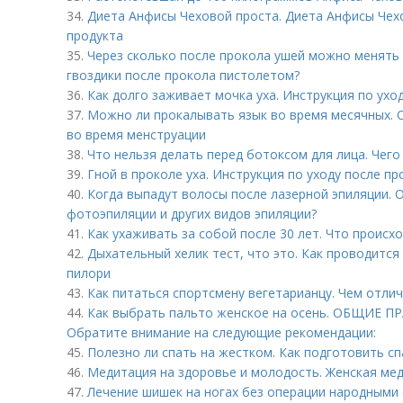
34.
Диета Анфисы Чеховой проста. Диета Анфисы Чех
продукта
35.
Через сколько после прокола ушей можно менять с
гвоздики после прокола пистолетом?
36.
Как долго заживает мочка уха. Инструкция по ухо
37.
Можно ли прокалывать язык во время месячных.
во время менструации
38.
Что нельзя делать перед ботоксом для лица. Чего
39.
Гной в проколе уха. Инструкция по уходу после пр
40.
Когда выпадут волосы после лазерной эпиляции. 
фотоэпиляции и других видов эпиляции?
41.
Как ухаживать за собой после 30 лет. Что происх
42.
Дыхательный хелик тест, что это. Как проводится
пилори
43.
Как питаться спортсмену вегетарианцу. Чем отли
44.
Как выбрать пальто женское на осень. ОБЩИЕ П
Обратите внимание на следующие рекомендации:
45.
Полезно ли спать на жестком. Как подготовить с
46.
Медитация на здоровье и молодость. Женская ме
47.
Лечение шишек на ногах без операции народными 