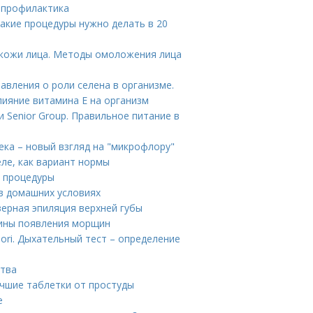
и профилактика
Какие процедуры нужно делать в 20
кожи лица. Методы омоложения лица
авления о роли селена в организме.
лияние витамина E на организм
 Senior Group. Правильное питание в
ка – новый взгляд на "микрофлору"
еле, как вариант нормы
е процедуры
в домашних условиях
зерная эпиляция верхней губы
чины появления морщин
lori. Дыхательный тест – определение
ства
учшие таблетки от простуды
е