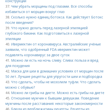
конструкций
37.
Чем убрать морщины под глазами. Все способы
избавиться от морщин вокруг глаз
38.
Сколько нужно единиц ботокса. Как действует Ботокс
после введения?
39.
Что нужно делать перед лазерной эпиляцией
глубокого бикини. Как подготовиться к лазерной
эпиляции
40.
Ивермектин от коронавируса. Австралийские учёные
заявили, что одобренный FDA ивермектин может
подавлять коронавирус за двое суток
41.
Можно ли есть на ночь сливу. Слива: польза и вред
для похудения
42.
Маска для шеи в домашних условиях от морщин после
50 лет. Лучшие рецепты для упругости шеи и подбородка
43.
Что сделать, чтобы не мозолили туфли. Что сделать
можно с обувью?
44.
Можно ли грибы на диете. Можно есть грибы на диете
45.
Отношение мужчин к бывшим девушкам. Поведение
мужчины после расставания: некоторые закономерности
46.
Блюда из верблюжатины рецепты. Рецепты из