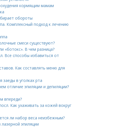
 похудения кормящим мамам
пка
набирает обороты
па. Комплексный подход к лечению
иппа
молочные смеси существуют?
и «ботокс». В чем разница?
л. Все способы избавиться от
ставов. Как составлять меню для
я заеды в уголках рта
чем отличие эпиляции и депиляции?
ам впереди?
осл. Как ухаживать за кожей вокруг
ется ли набор веса неизбежным?
 лазерной эпиляции