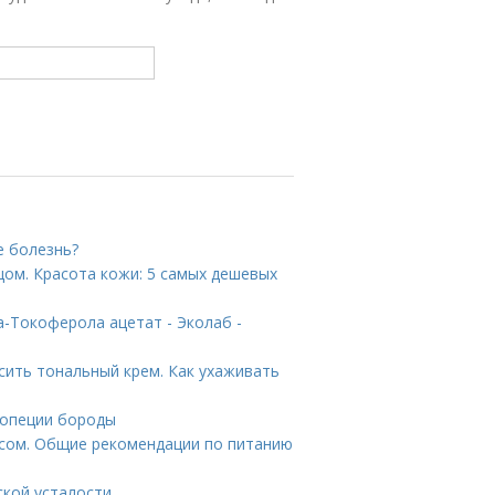
е болезнь?
цом. Красота кожи: 5 самых дешевых
-Токоферола ацетат - Эколаб -
сить тональный крем. Как ухаживать
лопеции бороды
есом. Общие рекомендации по питанию
ской усталости