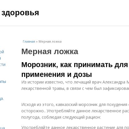
 здоровья
Главная
»
Мерная ложка
Мерная ложка
ой
я
Морозник, как принимать для
сти
применения и дозы
апы
Из истории известно, что лечащий врач Александра 
лекарственной травы, в связи с чем был зафиксиров
а.
Исходя из этого, кавказский морозник для похудения
осторожно.. Употребляйте данное лекарственное рас
полугода, соблюдая следующий рацион:
Употребляйте данное лекарственное растение для по
ица