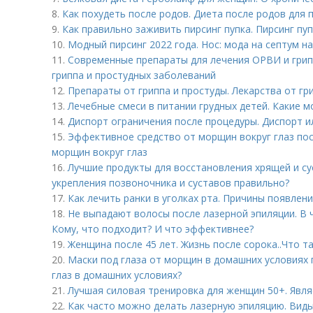
8.
Как похудеть после родов. Диета после родов для
9.
Как правильно заживить пирсинг пупка. Пирсинг пу
10.
Модный пирсинг 2022 года. Нос: мода на септум 
11.
Современные препараты для лечения ОРВИ и грип
гриппа и простудных заболеваний
12.
Препараты от гриппа и простуды. Лекарства от гр
13.
Лечебные смеси в питании грудных детей. Какие 
14.
Диспорт ограничения после процедуры. Диспорт ил
15.
Эффективное средство от морщин вокруг глаз пос
морщин вокруг глаз
16.
Лучшие продукты для восстановления хрящей и су
укрепления позвоночника и суставов правильно?
17.
Как лечить ранки в уголках рта. Причины появлени
18.
Не выпадают волосы после лазерной эпиляции. В 
Кому, что подходит? И что эффективнее?
19.
Женщина после 45 лет. Жизнь после сорока..Что т
20.
Маски под глаза от морщин в домашних условиях п
глаз в домашних условиях?
21.
Лучшая силовая тренировка для женщин 50+. Явля
22.
Как часто можно делать лазерную эпиляцию. Виды