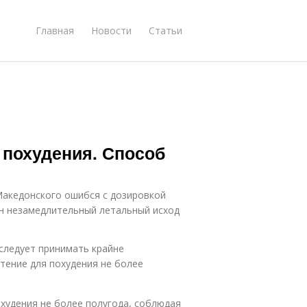
Главная
Новости
Статьи
 похудения. Способ
Македонского ошибся с дозировкой
ан незамедлительный летальный исход
 следует принимать крайне
тение для похудения не более
худения не более полугода, соблюдая