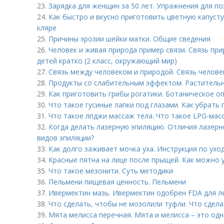
23.
Зарядка для женщин за 50 лет. Упражнения для п
24.
Как быстро и вкусно приготовить цветную капусту
кляре
25.
Причины эрозии шейки матки. Общие сведения
26.
Человек и живая природа пример связи. Связь пр
детей кратко (2 класс, окружающий мир)
27.
Связь между человеком и природой. Связь челове
28.
Продукты со слабительным эффектом. Растительн
29.
Как приготовить грибы рогатики. Ботаническое о
30.
Что такое гусиные лапки под глазами. Как убрать 
31.
Что такое лпджи массаж тела. Что такое LPG-мас
32.
Когда делать лазерную эпиляцию. Отличия лазерн
видов эпиляции?
33.
Как долго заживает мочка уха. Инструкция по ухо
34.
Красные пятна на лице после прыщей. Как можно 
35.
Что такое мезонити. Суть методики
36.
Пельмени пищевая ценность. Пельмени
37.
Ивермектин мазь. Ивермектин одобрен FDA для л
38.
Что сделать, чтобы не мозолили туфли. Что сдел
39.
Мята мелисса перечная. Мята и мелисса – это одн