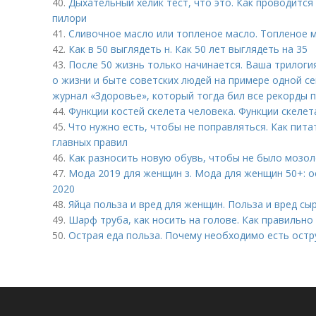
40.
Дыхательный хелик тест, что это. Как проводится
пилори
41.
Сливочное масло или топленое масло. Топленое ма
42.
Как в 50 выглядеть н. Как 50 лет выглядеть на 35
43.
После 50 жизнь только начинается. Ваша трилоги
о жизни и быте советских людей на примере одной с
журнал «Здоровье», который тогда бил все рекорды 
44.
Функции костей скелета человека. Функции скелет
45.
Что нужно есть, чтобы не поправляться. Как пита
главных правил
46.
Как разносить новую обувь, чтобы не было мозоле
47.
Мода 2019 для женщин з. Мода для женщин 50+: о
2020
48.
Яйца польза и вред для женщин. Польза и вред сы
49.
Шарф труба, как носить на голове. Как правильно
50.
Острая еда польза. Почему необходимо есть ост