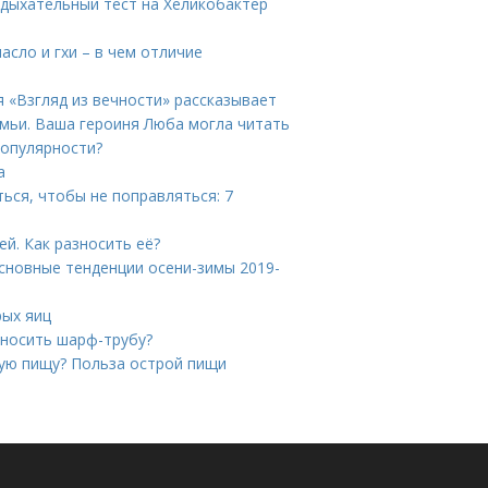
 дыхательный тест на Хеликобактер
сло и гхи – в чем отличие
я «Взгляд из вечности» рассказывает
емьи. Ваша героиня Люба могла читать
популярности?
а
ться, чтобы не поправляться: 7
й. Как разносить её?
сновные тенденции осени-зимы 2019-
рых яиц
 носить шарф-трубу?
рую пищу? Польза острой пищи