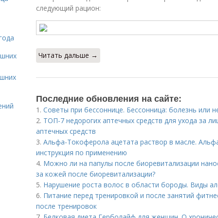
следующий рацион:
года
Читать дальше →
ашних
ашних
Последние обновления на сайте:
ений
1.
Советы при бессоннице. Бессонница: болезнь или н
2.
ТОП-7 недорогих аптечных средств для ухода за ли
аптечных средств
3.
Альфа-Токоферола ацетата раствор в масле. Альфа
инструкция по применению
4.
Можно ли на папулы после биоревитализации нано
за кожей после биоревитализации?
5.
Нарушение роста волос в области бороды. Виды а
6.
Питание перед тренировкой и после занятий фитн
после тренировок
7.
Белковая диета Герболайф для женщин. О хрониче