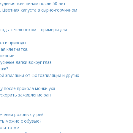
охудения женщинам после 50 лет
. Цветная капуста в сырно-горчичном
ироды с человеком – примеры для
ка и природы
ая клетчатка.
писание
гусиные лапки вокруг глаз
саж?
ой эпиляции от фотоэпиляции и других
ду после прокола мочки уха
ускорить заживление ран
ечения розовых угрей
ать можно с обувью?
о и то же