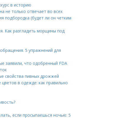
скурс в историю
на не только отвечает во всех
ния подбородка (будет ли он четким
ия. Как разгладить морщины под
ообращения. 5 упражнений для
ые заявили, что одобренный FDA
уток
ые свойства пивных дрожжей
 цветов в одежде: как правильно
ивость?
лать, если просыпаешься ночью: 5