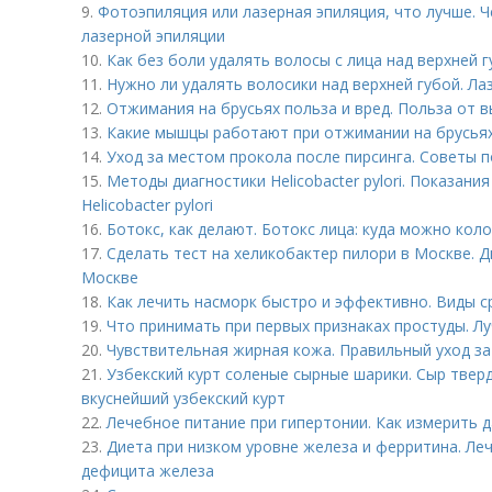
9.
Фотоэпиляция или лазерная эпиляция, что лучше. 
лазерной эпиляции
10.
Как без боли удалять волосы с лица над верхней 
11.
Нужно ли удалять волосики над верхней губой. Ла
12.
Отжимания на брусьях польза и вред. Польза от 
13.
Какие мышцы работают при отжимании на брусьях
14.
Уход за местом прокола после пирсинга. Советы п
15.
Методы диагностики Helicobacter pylori. Показан
Helicobacter pylori
16.
Ботокс, как делают. Ботокс лица: куда можно коло
17.
Сделать тест на хеликобактер пилори в Москве. 
Москве
18.
Как лечить насморк быстро и эффективно. Виды с
19.
Что принимать при первых признаках простуды. Л
20.
Чувствительная жирная кожа. Правильный уход з
21.
Узбекский курт соленые сырные шарики. Сыр твер
вкуснейший узбекский курт
22.
Лечебное питание при гипертонии. Как измерить
23.
Диета при низком уровне железа и ферритина. Л
дефицита железа