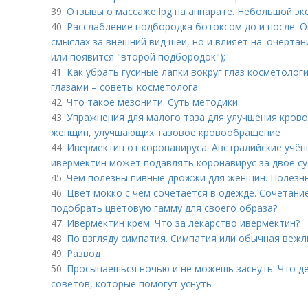
39.
Отзывы о массаже lpg на аппарате. Небольшой эк
40.
Расслабление подбородка ботоксом до и после. О
смыслах за внешний вид шеи, но и влияет на: очерта
или появится "второй подбородок");
41.
Как убрать гусиные лапки вокруг глаз косметолог
глазами – советы косметолога
42.
Что такое мезонити. Суть методики
43.
Упражнения для малого таза для улучшения кров
женщин, улучшающих тазовое кровообращение
44.
Ивермектин от коронавируса. Австралийские учён
ивермектин может подавлять коронавирус за двое с
45.
Чем полезны пивные дрожжи для женщин. Полезн
46.
Цвет мокко с чем сочетается в одежде. Сочетание
подобрать цветовую гамму для своего образа?
47.
Ивермектин крем. Что за лекарство ивермектин?
48.
По взгляду симпатия. Симпатия или обычная вежл
49.
Развод .
50.
Просыпаешься ночью и не можешь заснуть. Что де
советов, которые помогут уснуть