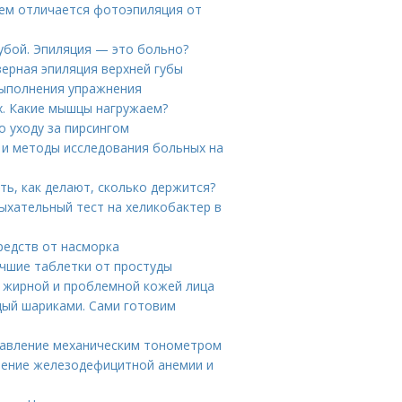
Чем отличается фотоэпиляция от
губой. Эпиляция — это больно?
зерная эпиляция верхней губы
выполнения упражнения
. Какие мышцы нагружаем?
о уходу за пирсингом
ия и методы исследования больных на
ть, как делают, сколько держится?
Дыхательный тест на хеликобактер в
редств от насморка
учшие таблетки от простуды
а жирной и проблемной кожей лица
дый шариками. Сами готовим
 давление механическим тонометром
ечение железодефицитной анемии и