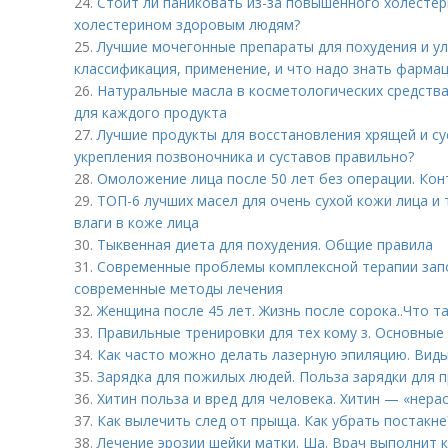
24.
Стоит ли паниковать из-за повышенного холестер
холестерином здоровым людям?
25.
Лучшие мочегонные препараты для похудения и улу
классификация, применение, и что надо знать фарма
26.
Натуральные масла в косметологических средств
для каждого продукта
27.
Лучшие продукты для восстановления хрящей и су
укрепления позвоночника и суставов правильно?
28.
Омоложение лица после 50 лет без операции. Кон
29.
ТОП-6 лучших масел для очень сухой кожи лица и 
влаги в коже лица
30.
Тыквенная диета для похудения. Общие правила
31.
Современные проблемы комплексной терапии запо
современные методы лечения
32.
Женщина после 45 лет. Жизнь после сорока..Что т
33.
Правильные тренировки для тех кому з. Основные
34.
Как часто можно делать лазерную эпиляцию. Виды
35.
Зарядка для пожилых людей. Польза зарядки для 
36.
Хитин польза и вред для человека. Хитин — «нера
37.
Как вылечить след от прыща. Как убрать постакне
38.
Лечение эрозии шейки матки. Ша. Врач выполнит