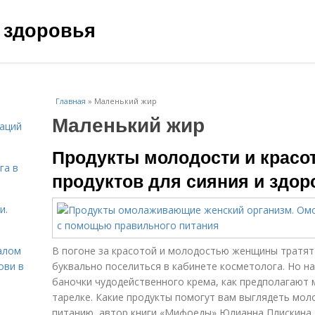
 здоровья
Главная
»
Маленький жир
Маленький жир
даций
Продукты молодости и красот
га в
продуктов для сияния и здор
и.
алом
В погоне за красотой и молодостью женщины тратят
ови в
буквально поселиться в кабинете косметолога. Но на
баночки чудодейственного крема, как предполагают м
тарелке. Какие продукты помогут вам выглядеть мол
питанию, автор книги «Мифоеды» Юлианна Плискина.