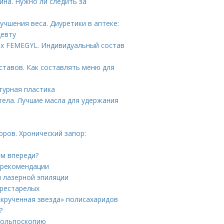
ина. Нужно ли следить за
чшения веса. Диуретики в аптеке:
цевту
ах FEMEGYL. Индивидуальный состав
ставов. Как составлять меню для
турная пластика
тела. Лучшие масла для удержания
ров. Хронический запор:
ам впереди?
 рекомендации
 лазерной эпиляции
престарелых
скрученная звезда» полисахаридов
?
 кольпоскопию