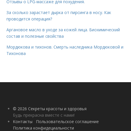
Отзывы о LPG-массаже для похудения.
За сколько зарастает дырка от пирсинга в носу. Как
проводится операция?
Аргановое масло в уходе за кожей лица. Биохимический
состав и полезные свойства
Мордюкова и тихонов. Смерть наследника Мордюковой и
Тихонова
© 2026 Секреты красоты и здоровья
Будь прекрасна вместе с нами!
Контакты
Пользовательское соглашение
Политика конфидециальности