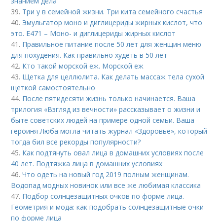
знанием дела
39.
Три у в семейной жизни. Три кита семейного счастья
40.
Эмульгатор моно и диглицериды жирных кислот, что
это. Е471 – Моно- и диглицериды жирных кислот
41.
Правильное питание после 50 лет для женщин меню
для похудения. Как правильно худеть в 50 лет
42.
Кто такой морской еж. Морской еж
43.
Щетка для целлюлита. Как делать массаж тела сухой
щеткой самостоятельно
44.
После пятидесяти жизнь только начинается. Ваша
трилогия «Взгляд из вечности» рассказывает о жизни и
быте советских людей на примере одной семьи. Ваша
героиня Люба могла читать журнал «Здоровье», который
тогда бил все рекорды популярности?
45.
Как подтянуть овал лица в домашних условиях после
40 лет. Подтяжка лица в домашних условиях
46.
Что одеть на новый год 2019 полным женщинам.
Водопад модных новинок или все же любимая классика
47.
Подбор солнцезащитных очков по форме лица.
Геометрия и мода: как подобрать солнцезащитные очки
по форме лица