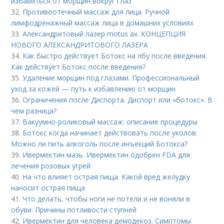
избавиться от морщин вокруг глаз
32.
Противоотечный массаж для лица. Ручной
лимфодренажный массаж лица в домашних условиях
33.
Александритовый лазер motus ax. КОНЦЕПЦИЯ
НОВОГО АЛЕКСАНДРИТОВОГО ЛАЗЕРА
34.
Как быстро действует Ботокс на лбу после введения.
Как действует Ботокс после введения?
35.
Удаление морщин под глазами. Профессиональный
уход за кожей — путь к избавлению от морщин
36.
Ограничения после Диспорта. Диспорт или «ботокс». В
чем разница?
37.
Вакуумно-роликовый массаж: описание процедуры
38.
Ботокс когда начинает действовать после уколов.
Можно ли пить алкоголь после инъекций Ботокса?
39.
Ивермектин мазь. Ивермектин одобрен FDA для
лечения розовых угрей
40.
На что влияет острая пища. Какой вред желудку
наносит острая пища
41.
Что делать, чтобы ноги не потели и не воняли в
обуви. Причины потливости ступней
42.
Ивермектин для человека демодекоз. Симптомы