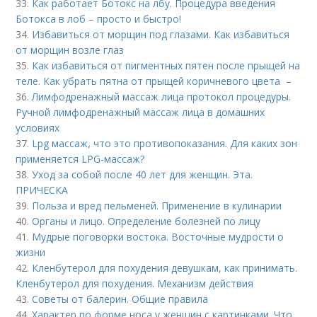
33.
Как работает Ботокс на лбу. Процедура введения
Ботокса в лоб – просто и быстро!
34.
Избавиться от морщин под глазами. Как избавиться
от морщин возле глаз
35.
Как избавиться от пигментных пятен после прыщей на
теле. Как убрать пятна от прыщей коричневого цвета –
36.
Лимфодренажный массаж лица протокол процедуры.
Ручной лимфодренажный массаж лица в домашних
условиях
37.
Lpg массаж, что это противопоказания. Для каких зон
применяется LPG-массаж?
38.
Уход за собой после 40 лет для женщин. Эта.
ПРИЧЕСКА
39.
Польза и вред пельменей. Применение в кулинарии
40.
Органы и лицо. Определение болезней по лицу
41.
Мудрые поговорки востока. Восточные мудрости о
жизни
42.
Кленбутерол для похудения девушкам, как принимать.
Кленбутерол для похудения. Механизм действия
43.
Советы от балерин. Общие правила
44.
Характер по форме носа у женщин с картинками. Что