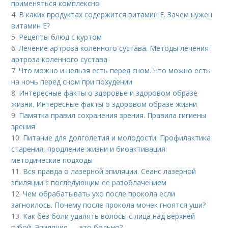
применяться комплексно
4.
В каких продуктах содержится витамин Е. Зачем нужен
витамин Е?
5.
Рецепты блюд с куртом
6.
Лечение артроза коленного сустава. Методы лечения
артроза коленного сустава
7.
Что можно и нельзя есть перед сном. Что можно есть
на ночь перед сном при похудении
8.
Интересные факты о здоровье и здоровом образе
жизни. Интересные факты о здоровом образе жизни
9.
Памятка правил сохранения зрения. Правила гигиены
зрения
10.
Питание для долголетия и молодости. Профилактика
старения, продление жизни и биоактивация:
методические подходы
11.
Вся правда о лазерной эпиляции. Сеанс лазерной
эпиляции с последующим ее разоблачением
12.
Чем обрабатывать ухо после прокола если
загноилось. Почему после прокола мочек гноятся уши?
13.
Как без боли удалять волосы с лица над верхней
губой. Эпиляция — это больно?