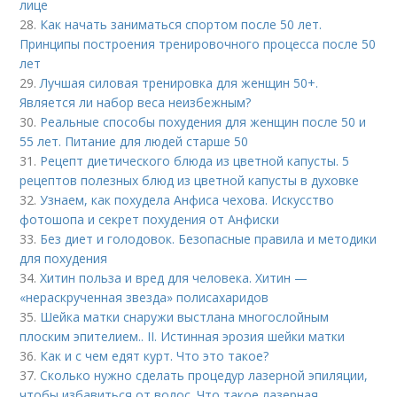
лице
28.
Как начать заниматься спортом после 50 лет.
Принципы построения тренировочного процесса после 50
лет
29.
Лучшая силовая тренировка для женщин 50+.
Является ли набор веса неизбежным?
30.
Реальные способы похудения для женщин после 50 и
55 лет. Питание для людей старше 50
31.
Рецепт диетического блюда из цветной капусты. 5
рецептов полезных блюд из цветной капусты в духовке
32.
Узнаем, как похудела Анфиса чехова. Искусство
фотошопа и секрет похудения от Анфиски
33.
Без диет и голодовок. Безопасные правила и методики
для похудения
34.
Хитин польза и вред для человека. Хитин —
«нераскрученная звезда» полисахаридов
35.
Шейка матки снаружи выстлана многослойным
плоским эпителием.. II. Истинная эрозия шейки матки
36.
Как и с чем едят курт. Что это такое?
37.
Сколько нужно сделать процедур лазерной эпиляции,
чтобы избавиться от волос. Что такое лазерная