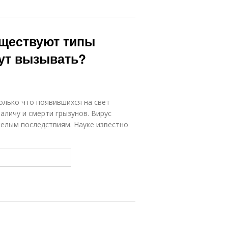
уществуют типы
гут вызывать?
олько что появившихся на свет
аличу и смерти грызунов. Вирус
желым последствиям. Науке известно