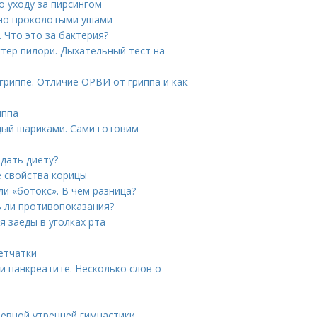
о уходу за пирсингом
вно проколотыми ушами
. Что это за бактерия?
тер пилори. Дыхательный тест на
гриппе. Отличие ОРВИ от гриппа и как
иппа
дый шариками. Сами готовим
дать диету?
е свойства корицы
и «ботокс». В чем разница?
ь ли противопоказания?
я заеды в уголках рта
етчатки
и панкреатите. Несколько слов о
невной утренней гимнастики