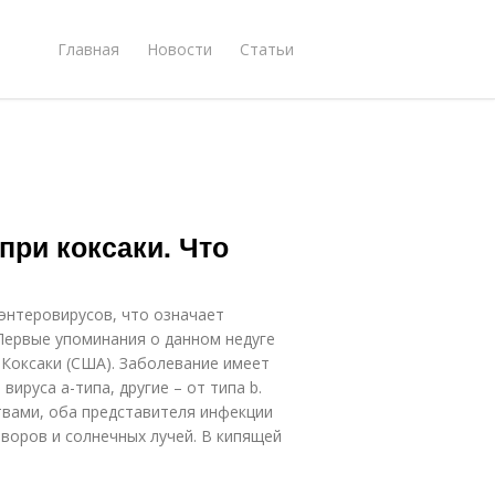
Главная
Новости
Статьи
ри коксаки. Что
у энтеровирусов, что означает
Первые упоминания о данном недуге
 Коксаки (США). Заболевание имеет
ируса а-типа, другие – от типа b.
твами, оба представителя инфекции
воров и солнечных лучей. В кипящей