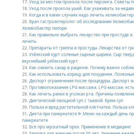
17.
Уход за местом прокола после пирсинга. Советы п
18.
Уход после прокола ушей. Как ухаживать за неда
19.
Когда и в каких случаях надо лечить хеликобактер
20.
Врач гастроэнтеролог об исследовании Хеликобак
Хеликобактер пилори
21.
Как правильно выбрать лекарство при простуде и 
лечить
22.
Препараты от гриппа и простуды. Лекарства от гр
23.
Узбекский курт соленые сырные шарики. Сыр твер
вкуснейший узбекский курт
24.
Как снизить сахар в рационе. Почему важно соблю
25.
Как использовать корицу для похудения. Полезны
26.
Диспорт ограничения после процедуры. Диспорт ил
27.
Противопоказания LPG массажа. LPG-массаж: ест
28.
Как лечить ранки в уголках рта. Причины появлени
29.
Диетический овощной суп с тыквой. Крем-суп
30.
Польза и вред растительной клетчатки. Польза кл
31.
Диета при панкреатите ᐈ Меню на каждый день пр
панкреатите
32.
Всё про мускатный орех. Применение в медицине
33.
Зарядка для женщин после 50 лет. Значение ежед