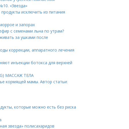
№10. «Звезда»
е продукты исключить из питания
еморрое и запорах
ефир с семенами льна по утрам?
аживать за ушками после
тоды коррекции, аппаратного лечения
няют инъекции ботокса для верхней
PG) МАССАЖ ТЕЛА
ье кормящей мамы. Автор статьи:
дукты, которые можно есть без риска
а
нная звезда» полисахаридов