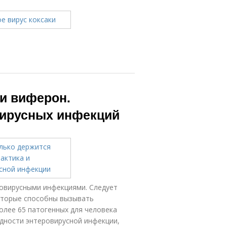
и виферон.
вирусных инфекций
ровирусными инфекциями. Следует
которые способны вызывать
олее 65 патогенных для человека
идности энтеровирусной инфекции,