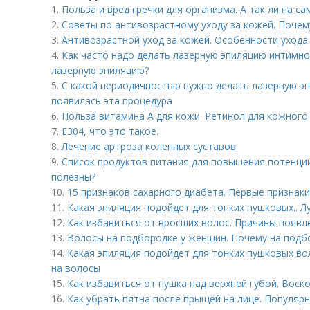
1.
Польза и вред гречки для организма. А так ли на с
2.
Советы по антивозрастному уходу за кожей. Поче
3.
Антивозрастной уход за кожей. Особенности ухода
4.
Как часто надо делать лазерную эпиляцию интимно
лазерную эпиляцию?
5.
С какой периодичностью нужно делать лазерную эп
появилась эта процедура
6.
Польза витамина А для кожи. Ретинол для кожного
7.
Е304, что это такое.
8.
Лечение артроза коленных суставов
9.
Список продуктов питания для повышения потенции
полезны?
10.
15 признаков сахарного диабета. Первые признак
11.
Какая эпиляция подойдет для тонких пушковых.. 
12.
Как избавиться от вросших волос. Причины появл
13.
Волосы на подбородке у женщин. Почему на подб
14.
Какая эпиляция подойдет для тонких пушковых вол
на волосы
15.
Как избавиться от пушка над верхней губой. Воск
16.
Как убрать пятна после прыщей на лице. Популяр