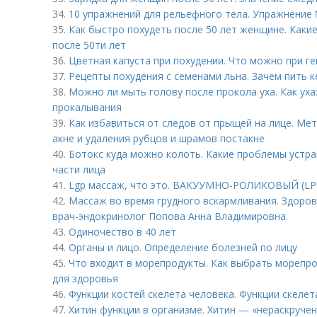
34.
10 упражнений для рельефного тела. Упражнение 
35.
Как быстро похудеть после 50 лет женщине. Каки
после 50ти лет
36.
Цветная капуста при похудении. Что можно при г
37.
Рецепты похудения с семенами льна. Зачем пить к
38.
Можно ли мыть голову после прокола уха. Как ух
прокалывания
39.
Как избавиться от следов от прыщей на лице. Ме
акне и удаления рубцов и шрамов постакне
40.
Ботокс куда можно колоть. Какие проблемы устра
части лица
41.
Lgp массаж, что это. ВАКУУМНО-РОЛИКОВЫЙ (L
42.
Массаж во время грудного вскармливания. Здоров
врач-эндокринолог Попова Анна Владимировна.
43.
Одиночество в 40 лет
44.
Органы и лицо. Определение болезней по лицу
45.
Что входит в морепродукты. Как выбрать морепро
для здоровья
46.
Функции костей скелета человека. Функции скелет
47.
Хитин функции в организме. Хитин — «нераскруче