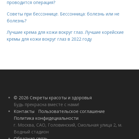
проводится операция?
Советы при бессоннице. Бессонница: болезнь или не
болезнь?
Лучшие крема для кожи вокруг глаз. Лучшие корейские
кремы для кожи вокруг глаз в 2022 году
© 2026 Секреты красоты и здоровья
Будь прекрасна вместе с нами!
Контакты
Пользовательское соглашение
Политика конфидециальности
г. Москва, САО, Головинский, Смольная улица 2, м.
Водный стадион
Обратная связь