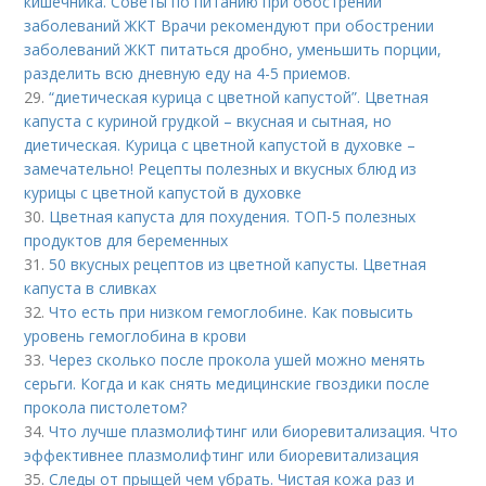
кишечника. Советы по питанию при обострении
заболеваний ЖКТ Врачи рекомендуют при обострении
заболеваний ЖКТ питаться дробно, уменьшить порции,
разделить всю дневную еду на 4-5 приемов.
29.
“диетическая курица с цветной капустой”. Цветная
капуста с куриной грудкой – вкусная и сытная, но
диетическая. Курица с цветной капустой в духовке –
замечательно! Рецепты полезных и вкусных блюд из
курицы с цветной капустой в духовке
30.
Цветная капуста для похудения. ТОП-5 полезных
продуктов для беременных
31.
50 вкусных рецептов из цветной капусты. Цветная
капуста в сливках
32.
Что есть при низком гемоглобине. Как повысить
уровень гемоглобина в крови
33.
Через сколько после прокола ушей можно менять
серьги. Когда и как снять медицинские гвоздики после
прокола пистолетом?
34.
Что лучше плазмолифтинг или биоревитализация. Что
эффективнее плазмолифтинг или биоревитализация
35.
Следы от прыщей чем убрать. Чистая кожа раз и