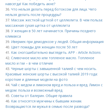
навсегда! Как победить акне?
36.
Что нельзя делать перед ботоксом для лица. Чего
нельзя делать после процедуры?
37.
Массаж жесткой щеткой от целлюлита. В чем польза:
массажная сухая щетка от целлюлита
38.
У женщин в 50 лет начинается. Причины позднего
климакса
39.
Ивермек при демодекозе у людей. Общая информация
40.
Цвет помады для женщин после 50 лет
41.
Как сногсшибательно выглядеть. APP - Article Actions
42.
Сливочное масло или топленое масло. Топленое
масло и гхи – в чем отличие
43.
Черные шорты с завышенной талией с чем носить.
Красивые женские шорты с высокой талией 2019 года:
короткие и длинные модели на фото
44.
Чай с медом и лимоном вред и польза и вред. Лимон с
медом: польза и возможный вред
45.
Советы от балерин. Общие правила
46.
Как относятся мужчины к бывшим женам.
Возвращаются ли мужья в семью после развода?