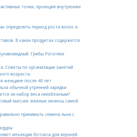
оактивные точки, проекция внутренних
Как определить период роста волос и
тавов. В каких продуктах содержится
булавовидный. Грибы Рогатики
а. Советы по организации занятий
кого возраста:
ся женщине после 40 лет
ольза обычной утренней зарядки
ется ли набор веса неизбежным?
ковый массаж: важные нюансы самой
правильно принимать семена льна с
цедуры
аняют инъекции ботокса для верхней