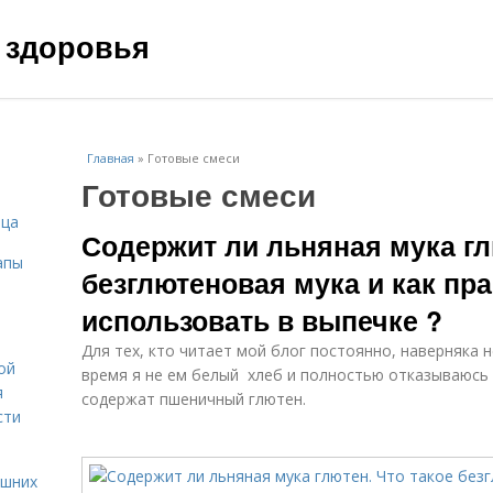
 здоровья
Главная
»
Готовые смеси
Готовые смеси
ица
Содержит ли льняная мука гл
апы
безглютеновая мука и как пр
использовать в выпечке ?
Для тех, кто читает мой блог постоянно, наверняка 
ой
время я не ем белый хлеб и полностью отказываюсь
я
содержат пшеничный глютен.
сти
ашних