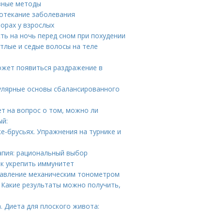
зные методы
ротекание заболевания
орах у взрослых
ть на ночь перед сном при похудении
етлые и седые волосы на теле
ожет появиться раздражение в
улярные основы сбалансированного
ет на вопрос о том, можно ли
ый:
ке-брусьях. Упражнения на турнике и
апия: рациональный выбор
к укрепить иммунитет
 давление механическим тонометром
 Какие результаты можно получить,
. Диета для плоского живота: