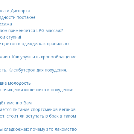
кса и Диспорта
идности постакне
ассажа
х зон применяется LPG-массаж?
ои ступни!
 цветов в одежде: как правильно
ужчин. Как улучшить кровообращение
ть. Кленбутерол для похудения.
вшие молодость
я очищения кишечника и похудения:
йдёт именно Вам
чается питание спортсменов-веганов
т: стоит ли вступать в брак в таком
ы сладкоежек: почему это лакомство