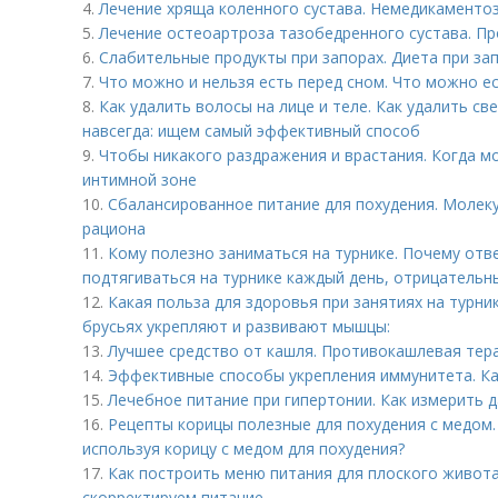
4.
Лечение хряща коленного сустава. Немедикаменто
5.
Лечение остеоартроза тазобедренного сустава. П
6.
Слабительные продукты при запорах. Диета при зап
7.
Что можно и нельзя есть перед сном. Что можно ес
8.
Как удалить волосы на лице и теле. Как удалить св
навсегда: ищем самый эффективный способ
9.
Чтобы никакого раздражения и врастания. Когда м
интимной зоне
10.
Сбалансированное питание для похудения. Молек
рациона
11.
Кому полезно заниматься на турнике. Почему отв
подтягиваться на турнике каждый день, отрицательн
12.
Какая польза для здоровья при занятиях на турни
брусьях укрепляют и развивают мышцы:
13.
Лучшее средство от кашля. Противокашлевая тер
14.
Эффективные способы укрепления иммунитета. Ка
15.
Лечебное питание при гипертонии. Как измерить
16.
Рецепты корицы полезные для похудения с медом.
используя корицу с медом для похудения?
17.
Как построить меню питания для плоского живота
скорректируем питание