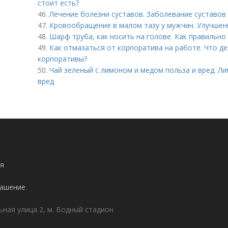
стоит есть?
46.
Лечение болезни суставов. Заболевание суставов 
47.
Кровообращение в малом тазу у мужчин. Улучшен
48.
Шарф труба, как носить на голове. Как правильно
49.
Как отмазаться от корпоратива на работе. Что де
корпоративы?
50.
Чай зеленый с лимоном и медом польза и вред. Л
вред
я
лашение
ьная улица 2, м. Водный стадион