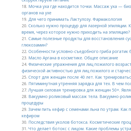
18.
Мочка уха где находится точки. Массаж уха — би
органов на ухе
19.
Для чего принимать Лактулозу. Фармакология
20.
Сколько нужно процедур для лазерной эпиляции. 
время, через которое нужно приходить на эпиляцию?
21.
Самые полезные продукты для восстановления сус
глюкозамин?
22.
Особенности условно-съедобного гриба рогатик 
23.
Масло Аргана в косметике. Общее описание
24.
Физические упражнения для лиц пожилого возраст
физической активностью для лиц пожилого и старчес
25.
Спорт для женщин после 40 лет. Как тренировать
26.
Пятиминутная утренняя зарядка для тех. В чем п
27.
Лучшая силовая тренировка для женщин 50+. Явля
28.
Вакуумно роликовый массаж тела. Вакуумно-роли
процедуры
29.
Зачем пить кефир с семенами льна по утрам. Как 
кефиром
30.
Последствия уколов ботокса. Косметические про
31.
Что делает ботокс с лицом. Какие проблемы устр