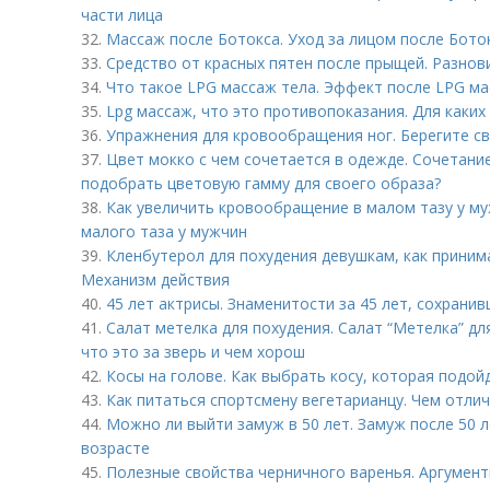
части лица
32.
Массаж после Ботокса. Уход за лицом после Бото
33.
Средство от красных пятен после прыщей. Разнов
34.
Что такое LPG массаж тела. Эффект после LPG м
35.
Lpg массаж, что это противопоказания. Для каки
36.
Упражнения для кровообращения ног. Берегите св
37.
Цвет мокко с чем сочетается в одежде. Сочетание
подобрать цветовую гамму для своего образа?
38.
Как увеличить кровообращение в малом тазу у м
малого таза у мужчин
39.
Кленбутерол для похудения девушкам, как принима
Механизм действия
40.
45 лет актрисы. Знаменитости за 45 лет, сохрани
41.
Салат метелка для похудения. Салат “Метелка” дл
что это за зверь и чем хорош
42.
Косы на голове. Как выбрать косу, которая подо
43.
Как питаться спортсмену вегетарианцу. Чем отли
44.
Можно ли выйти замуж в 50 лет. Замуж после 50 ле
возрасте
45.
Полезные свойства черничного варенья. Аргумент