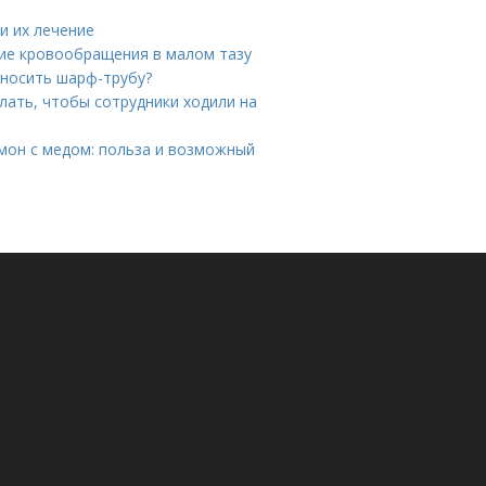
и их лечение
ие кровообращения в малом тазу
 носить шарф-трубу?
лать, чтобы сотрудники ходили на
имон с медом: польза и возможный