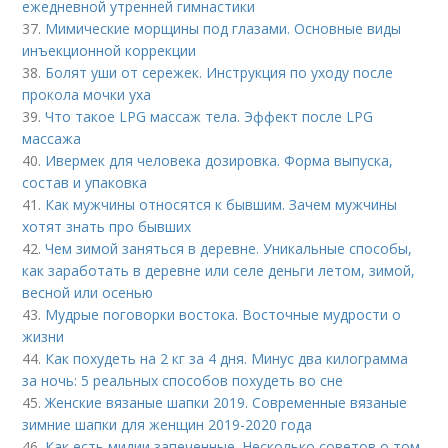
ежедневной утренней гимнастики
37.
Мимические морщины под глазами. Основные виды
инъекционной коррекции
38.
Болят уши от сережек. Инструкция по уходу после
прокола мочки уха
39.
Что такое LPG массаж тела. Эффект после LPG
массажа
40.
Ивермек для человека дозировка. Форма выпуска,
состав и упаковка
41.
Как мужчины относятся к бывшим. Зачем мужчины
хотят знать про бывших
42.
Чем зимой заняться в деревне. Уникальные способы,
как заработать в деревне или селе деньги летом, зимой,
весной или осенью
43.
Мудрые поговорки востока. Восточные мудрости о
жизни
44.
Как похудеть на 2 кг за 4 дня. Минус два килограмма
за ночь: 5 реальных способов похудеть во сне
45.
Женские вязаные шапки 2019. Современные вязаные
зимние шапки для женщин 2019-2020 года
46.
Как есть мидии запеченные. Несколько советов о том,